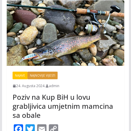
NAJAVE
NAJNOVIJE VIJESTI
24. Augusta 2024.
admin
Poziv na Kup BiH u lovu
grabljivica umjetnim mamcina
sa obale
F
T
E
C