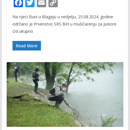
F
T
E
C
ac
w
m
o
Na rijeci Buni u Blagaju u nedjelju, 25.08.2024. godine
e
itt
ai
p
održano je Prvenstvo SRS BiH u mušičarenju za juniore.
b
er
l
y
Od ukupno
o
Li
o
n
Read More
k
k