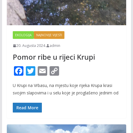
EKOLOGIJA
NAJNOVIJE VIJESTI
20. Augusta 2024.
admin
Pomor ribe u rijeci Krupi
F
T
E
C
ac
w
m
o
U Krupi na Vrbasu, na mjestu koje rijeka Krupa krasi
e
itt
ai
p
svojim slapovima i u selu koje je proglašeno jednim od
b
er
l
y
o
Li
Read More
o
n
k
k