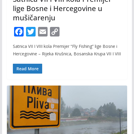
lige Bosne i Hercegovine u
mušičarenju
F
T
E
C
ac
w
m
o
Satnica VII I VIII kola Premijer “Fly Fishing” lige Bosne i
e
itt
ai
p
Hercegovine – Rijeka Krušnica, Bosanska Krupa VII I VIII
b
er
l
y
o
Li
Read More
o
n
k
k