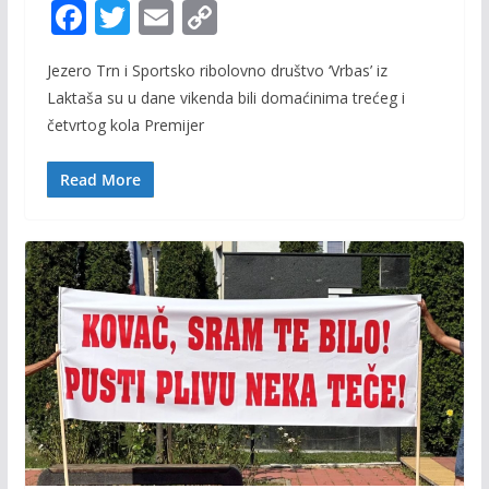
F
T
E
C
ac
w
m
o
Jezero Trn i Sportsko ribolovno društvo ‘Vrbas’ iz
e
itt
ai
p
Laktaša su u dane vikenda bili domaćinima trećeg i
b
er
l
y
četvrtog kola Premijer
o
Li
o
n
Read More
k
k