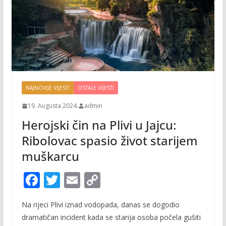
NAJNOVIJE VIJESTI
OSTALE VIJESTI
19. Augusta 2024.
admin
Herojski čin na Plivi u Jajcu:
Ribolovac spasio život starijem
muškarcu
F
T
E
C
ac
w
m
o
Na rijeci Plivi iznad vodopada, danas se dogodio
e
itt
ai
p
dramatičan incident kada se starija osoba počela gušiti