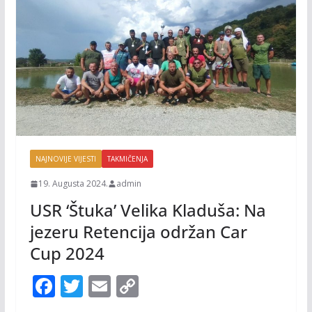
NAJNOVIJE VIJESTI
TAKMIČENJA
19. Augusta 2024.
admin
USR ‘Štuka’ Velika Kladuša: Na
jezeru Retencija održan Car
Cup 2024
F
T
E
C
ac
w
m
o