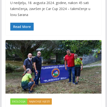
U nedjelju, 18. avgusta 2024. godine, nakon 45 sati
e
itt
ai
p
takmičenja, završen je Car Cup 2024 – takmičenje u
b
er
l
y
lovu šarana
o
Li
o
n
Read More
k
k
EKOLOGIJA
NAJNOVIJE VIJESTI