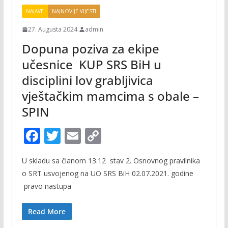
NAJAVE
NAJNOVIJE VIJESTI
27. Augusta 2024.
admin
Dopuna poziva za ekipe
učesnice KUP SRS BiH u
disciplini lov grabljivica
vještačkim mamcima s obale –
SPIN
F
T
E
C
ac
w
m
o
U skladu sa članom 13.12 stav 2. Osnovnog pravilnika
e
itt
ai
p
o SRT usvojenog na UO SRS BiH 02.07.2021. godine
b
er
l
y
pravo nastupa
o
Li
o
n
Read More