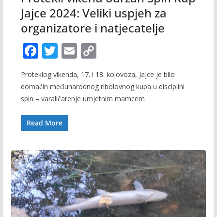
Jajce 2024: Veliki uspjeh za
organizatore i natjecatelje
F
T
E
C
ac
w
m
o
Proteklog vikenda, 17. i 18. kolovoza, Jajce je bilo
e
itt
ai
p
domaćin međunarodnog ribolovnog kupa u disciplini
b
er
l
y
spin – varaličarenje umjetnim mamcem
o
Li
o
n
Read More
k
k