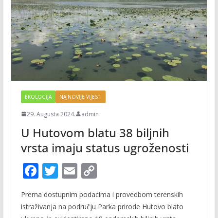
EKOLOGIJA
NAJNOVIJE VIJESTI
29. Augusta 2024.
admin
U Hutovom blatu 38 biljnih
vrsta imaju status ugroženosti
F
T
E
C
ac
w
m
o
Prema dostupnim podacima i provedbom terenskih
e
itt
ai
p
istraživanja na području Parka prirode Hutovo blato
b
er
l
y