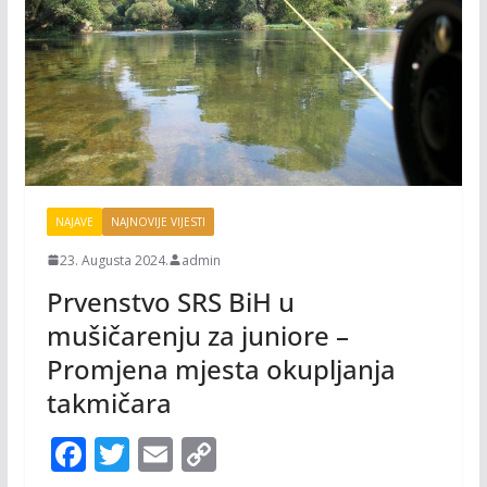
NAJAVE
NAJNOVIJE VIJESTI
23. Augusta 2024.
admin
Prvenstvo SRS BiH u
mušičarenju za juniore –
Promjena mjesta okupljanja
takmičara
F
T
E
C