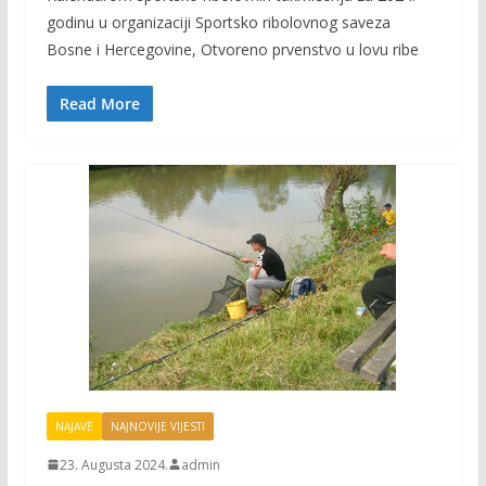
e
itt
ai
p
godinu u organizaciji Sportsko ribolovnog saveza
b
er
l
y
Bosne i Hercegovine, Otvoreno prvenstvo u lovu ribe
o
Li
o
n
Read More
k
k
NAJAVE
NAJNOVIJE VIJESTI
23. Augusta 2024.
admin