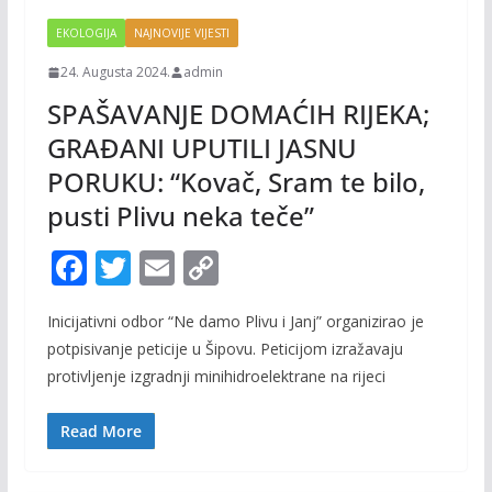
EKOLOGIJA
NAJNOVIJE VIJESTI
24. Augusta 2024.
admin
SPAŠAVANJE DOMAĆIH RIJEKA;
GRAĐANI UPUTILI JASNU
PORUKU: “Kovač, Sram te bilo,
pusti Plivu neka teče”
F
T
E
C
ac
w
m
o
Inicijativni odbor “Ne damo Plivu i Janj” organizirao je
e
itt
ai
p
potpisivanje peticije u Šipovu. Peticijom izražavaju
b
er
l
y
protivljenje izgradnji minihidroelektrane na rijeci
o
Li
o
n
Read More
k
k