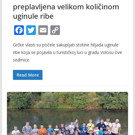
preplavljena velikom količinom
uginule ribe
F
T
E
C
ac
w
m
o
Grčke vlasti su počele sakupljati stotine hiljada uginule
e
itt
ai
p
ribe koja se pojavila u turističkoj luci u gradu Volosu ove
b
er
l
y
sedmice
o
Li
o
n
Read More
k
k