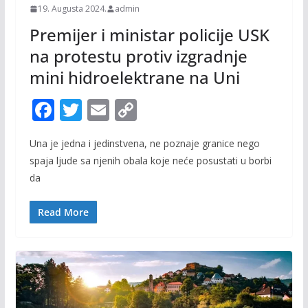
19. Augusta 2024.
admin
Premijer i ministar policije USK
na protestu protiv izgradnje
mini hidroelektrane na Uni
F
T
E
C
ac
w
m
o
Una je jedna i jedinstvena, ne poznaje granice nego
e
itt
ai
p
spaja ljude sa njenih obala koje neće posustati u borbi
b
er
l
y
da
o
Li
o
n
Read More
k
k