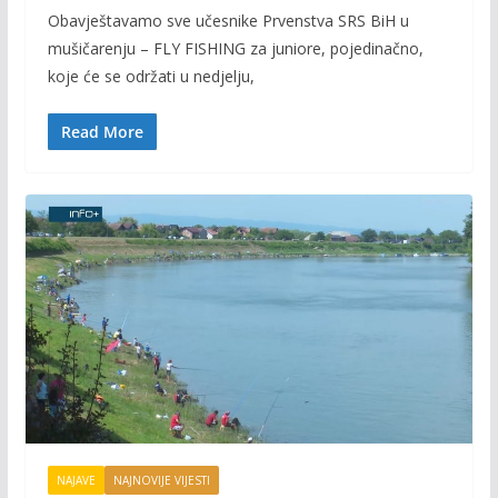
ac
w
m
o
Obavještavamo sve učesnike Prvenstva SRS BiH u
e
itt
ai
p
mušičarenju – FLY FISHING za juniore, pojedinačno,
b
er
l
y
koje će se održati u nedjelju,
o
Li
o
n
Read More
k
k
NAJAVE
NAJNOVIJE VIJESTI