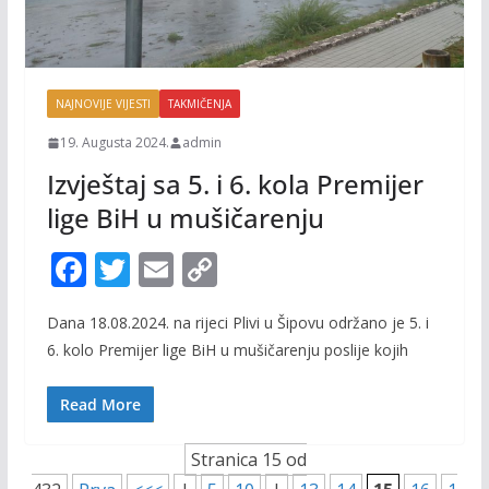
NAJNOVIJE VIJESTI
TAKMIČENJA
19. Augusta 2024.
admin
Izvještaj sa 5. i 6. kola Premijer
lige BiH u mušičarenju
F
T
E
C
ac
w
m
o
Dana 18.08.2024. na rijeci Plivi u Šipovu održano je 5. i
e
itt
ai
p
6. kolo Premijer lige BiH u mušičarenju poslije kojih
b
er
l
y
o
Li
Read More
o
n
Stranica 15 od
k
k