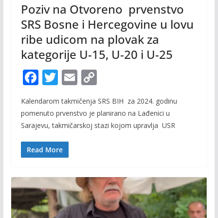
Poziv na Otvoreno prvenstvo
SRS Bosne i Hercegovine u lovu
ribe udicom na plovak za
kategorije U-15, U-20 i U-25
F
T
E
C
ac
w
m
o
Kalendarom takmičenja SRS BIH za 2024. godinu
e
itt
ai
p
pomenuto prvenstvo je planirano na Lađenici u
b
er
l
y
Sarajevu, takmičarskoj stazi kojom upravlja USR
o
Li
o
n
Read More
k
k