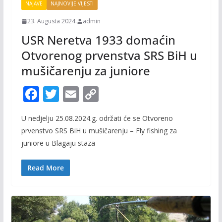
NAJAVE
NAJNOVIJE VIJESTI
23. Augusta 2024.
admin
USR Neretva 1933 domaćin
Otvorenog prvenstva SRS BiH u
mušičarenju za juniore
F
T
E
C
ac
w
m
o
U nedjelju 25.08.2024.g. održati će se Otvoreno
e
itt
ai
p
prvenstvo SRS BiH u mušičarenju – Fly fishing za
b
er
l
y
juniore u Blagaju staza
o
Li
o
n
Read More
k
k