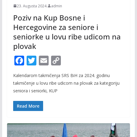
23. Augusta 2024.
admin
Poziv na Kup Bosne i
Hercegovine za seniore i
seniorke u lovu ribe udicom na
plovak
F
T
E
C
ac
w
m
o
Kalendarom takmičenja SRS BiH za 2024. godinu
e
itt
ai
p
takmičenje u lovu ribe udicom na plovak za kategoriju
b
er
l
y
seniora i seniorki, KUP
o
Li
o
n
Read More
k
k