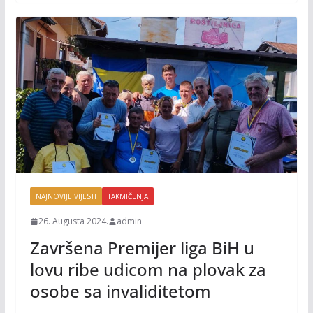
k
k
NAJNOVIJE VIJESTI
TAKMIČENJA
26. Augusta 2024.
admin
Završena Premijer liga BiH u
lovu ribe udicom na plovak za
osobe sa invaliditetom