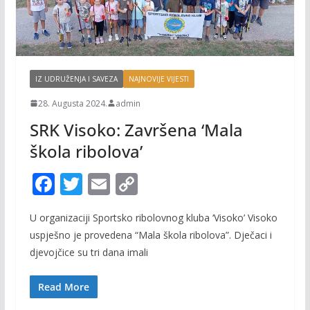
IZ UDRUŽENJA I SAVEZA
NAJNOVIJE VIJESTI
28. Augusta 2024.
admin
SRK Visoko: Završena ‘Mala
škola ribolova’
F
T
E
C
ac
w
m
o
U organizaciji Sportsko ribolovnog kluba ‘Visoko’ Visoko
e
itt
ai
p
uspješno je provedena “Mala škola ribolova”. Dječaci i
b
er
l
y
djevojčice su tri dana imali
o
Li
o
n
Read More