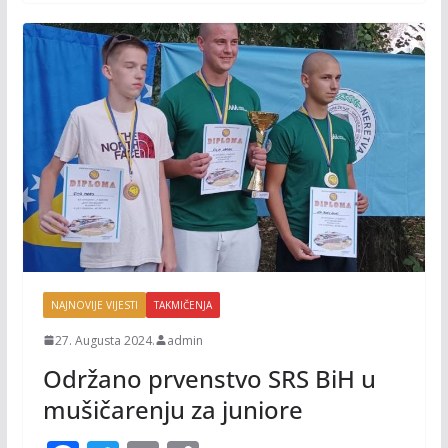
k
k
NAJNOVIJE VIJESTI
TAKMIČENJA
27. Augusta 2024.
admin
Održano prvenstvo SRS BiH u
mušičarenju za juniore