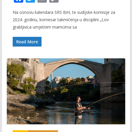
ac
w
m
o
Na osnovu kalendara SRS BiH, te sudijske komisije za
e
itt
ai
p
2024. godinu, komesar takmičenja u disciplini „Lov
b
er
l
y
grabljivica umjetnim mamcima sa
o
Li
o
n
Read More
k
k