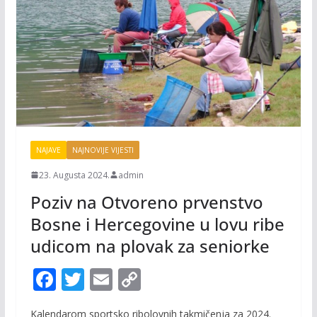
NAJAVE
NAJNOVIJE VIJESTI
23. Augusta 2024.
admin
Poziv na Otvoreno prvenstvo
Bosne i Hercegovine u lovu ribe
udicom na plovak za seniorke
F
T
E
C
ac
w
m
o
Kalendarom sportsko ribolovnih takmičenja za 2024.