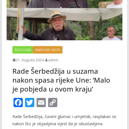
EKOLOGIJA
NAJNOVIJE VIJESTI
21. Augusta 2024.
admin
Rade Šerbedžija u suzama
nakon spasa rijeke Une: ‘Malo
je pobjeda u ovom kraju’
F
T
E
C
ac
w
m
o
Rade Šerbedžija, čuveni glumac i umjetnik, rasplakao se
e
itt
ai
p
nakon što je objavljena vijest da je obustavljena