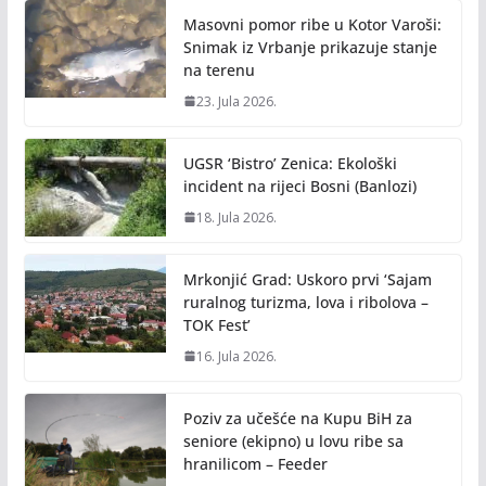
Masovni pomor ribe u Kotor Varoši:
Snimak iz Vrbanje prikazuje stanje
na terenu
23. Jula 2026.
UGSR ‘Bistro’ Zenica: Ekološki
incident na rijeci Bosni (Banlozi)
18. Jula 2026.
Mrkonjić Grad: Uskoro prvi ‘Sajam
ruralnog turizma, lova i ribolova –
TOK Fest’
16. Jula 2026.
Poziv za učešće na Kupu BiH za
seniore (ekipno) u lovu ribe sa
hranilicom – Feeder