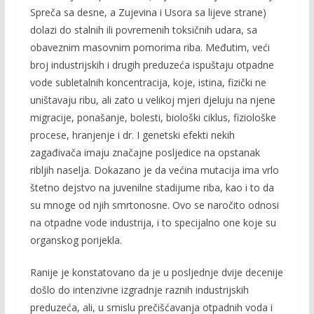
Spreča sa desne, a Zujevina i Usora sa lijeve strane)
dolazi do stalnih ili povremenih toksičnih udara, sa
obaveznim masovnim pomorima riba. Međutim, veći
broj industrijskih i drugih pre­duzeća ispuštaju otpadne
vode subletalnih koncen­tracija, koje, istina, fizički ne
uništavaju ribu, ali zato u velikoj mjeri djeluju na njene
migracije, po­našanje, bolesti, biološki ciklus, fiziološke
procese, hranjenje i dr. I genetski efekti nekih
zagađivača imaju značajne posljedice na opstanak
ribljih naselja. Dokazano je da većina mutacija ima vrlo
štetno dejstvo na juvenilne stadijume riba, kao i to da
su mnoge od njih smrtonosne. Ovo se naročito odnosi
na otpadne vode industrija, i to specijalno one koje su
organskog porijekla.
Ranije je konstatovano da je u posljednje dvije decenije
došlo do intenzivne izgradnje raznih industrijskih
preduzeća, ali, u smislu prečišćavanja otpadnih voda i