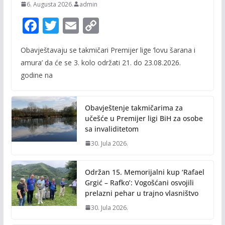
6. Augusta 2026.
admin
F
T
E
C
ac
w
m
o
Obavještavaju se takmičari Premijer lige ‘lovu šarana i
e
itt
ai
p
amura’ da će se 3. kolo održati 21. do 23.08.2026.
b
er
l
y
godine na
o
Li
o
n
Obavještenje takmičarima za
k
k
učešće u Premijer ligi BiH za osobe
sa invaliditetom
30. Jula 2026.
Održan 15. Memorijalni kup ‘Rafael
Grgić – Rafko’: Vogošćani osvojili
prelazni pehar u trajno vlasništvo
30. Jula 2026.