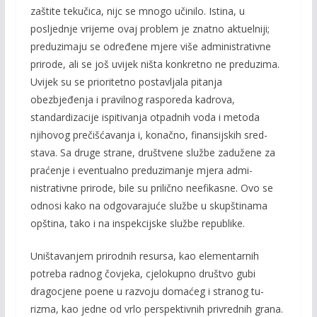
zaštite tekučica, nijc se mnogo učinilo. Istina, u
posljednje vrijeme ovaj problem je znatno aktuelniji;
preduzimaju se određene mjere više admi­nistrativne
prirode, ali se još uvijek ništa konkretno ne preduzima.
Uvijek su se prioritetno postavljala pitanja
obezbjeđenja i pravilnog rasporeda kadrova,
standardizacije ispitivanja otpadnih voda i metoda
njihovog prečišćavanja i, konačno, finansijskih sred­
stava. Sa druge strane, društvene službe zadužene za
praćenje i eventualno preduzimanje mjera admi­
nistrativne prirode, bile su prilično neefikasne. Ovo se
odnosi kako na odgovarajuće službe u skupštinama
opština, tako i na inspekcijske službe republike.
Uništavanjem prirodnih resursa, kao elementarnih
potreba radnog čovjeka, cjelokupno društvo gubi
dragocjene poene u razvoju domaćeg i stranog tu­
rizma, kao jedne od vrlo perspektivnih privrednih grana.