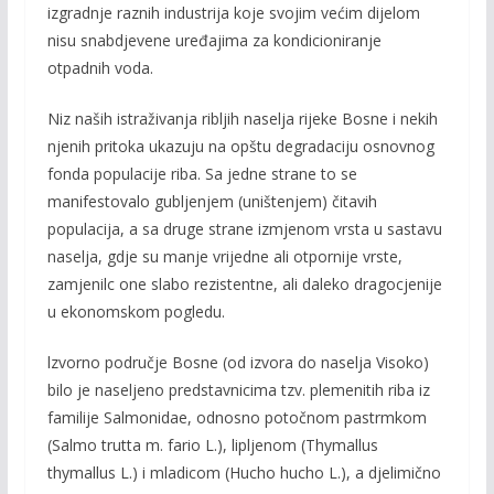
izgradnje raznih industrija koje svojim većim dijelom
nisu snabdjevene uređajima za kondicionira­nje
otpadnih voda.
Niz naših istraživanja ribljih naselja rijeke Bosne i nekih
njenih pritoka ukazuju na opštu degradaciju osnovnog
fonda populacije riba. Sa jedne strane to se
manifestovalo gubljenjem (uništenjem) čitavih
populacija, a sa druge strane izmjenom vrsta u sa­stavu
naselja, gdje su manje vrijedne ali otpornije vrste,
zamjenilc one slabo rezistentne, ali daleko dragocjenije
u ekonomskom pogledu.
lzvorno područje Bosne (od izvora do naselja Vi­soko)
bilo je naseljeno predstavnicima tzv. pleme­nitih riba iz
familije Salmonidae, odnosno potočnom pastrmkom
(Salmo trutta m. fario L.), lipljenom (Thymallus
thymallus L.) i mladicom (Hucho hucho L.), a djelimično