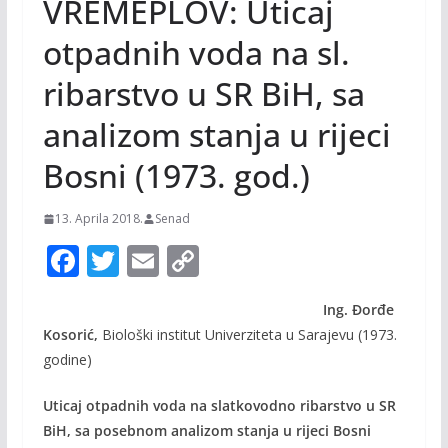
VREMEPLOV: Uticaj
otpadnih voda na sl.
ribarstvo u SR BiH, sa
analizom stanja u rijeci
Bosni (1973. god.)
13. Aprila 2018.
Senad
F
T
E
C
ac
w
m
o
Ing. Đorđe
e
itt
ai
p
Kosorić,
Biološki institut Univerziteta u Sarajevu (1973.
b
er
l
y
godine)
o
Li
Uticaj otpadnih voda na slatkovodno ribarstvo
u SR
o
n
BiH, sa posebnom analizom stanja u rijeci Bosni