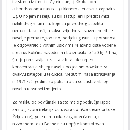
i vrstama iz familije Cyprinidae, tj. škobaljom
(Chondrostoma nasus L.) i klenom (Leucis­cus cephalus
L.). U ribljem naselju su bili zastupljeni i predstavnici
nekih drugih familija, koje sa privrednog aspekta
nemaju, tako reći, nikakvu vrijednost. Navedeno riblje
naselje prema regionalnoj podjeli i gustini, u potpunosti
je odgovaralo životnim uslo­vima relativno čiste vodene
sredine. Količina navedenih riba iznosila je 150 kg / 1 ha,
što jc predstav­ljalo zaista vrlo visok stepen
koncentracije ribljeg naselja po jedinici površine za
ovakvu kategoriju tekućica. Međutim, naša istraživanja
iz 1971./72. godine su pokazala da se sastav ribljeg
naselja u osnovi iz­mijenio.
Za razliku od površinski zaista malog područ­ja ispod
samog izvora (relacija od izvora do ušća desne pritoke
Željeznice), gdje nema nikakvog one­čišćenja, u
nizvodnom toku Bosne nisu uopšte konstatovani