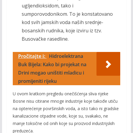
ugljendioksidom, tako i
sumporovodonikom. To je konstatovano
kod svih jamskih voda naših srednje­-
bosanskih rudnika, koje izviru iz tzv.
Busovačke rasedline.
Pročitajte i:
Hidroelektrana
Buk Bijela: Kako bi projekat na
Drini mogao uništiti mladicu i
promijeniti rijeku
U ovom kratkom pregledu onečišćenja sliva rijeke
Bosne nisu citirane mnoge industrije koje takođe utiču
na opterećenje površinskih voda, a isto tako ni gradske
kanalizacione otpadne vode, koje su, sva­kako, ne
manje toksične od onih koje su proizvod industrijskih
preduzeća.