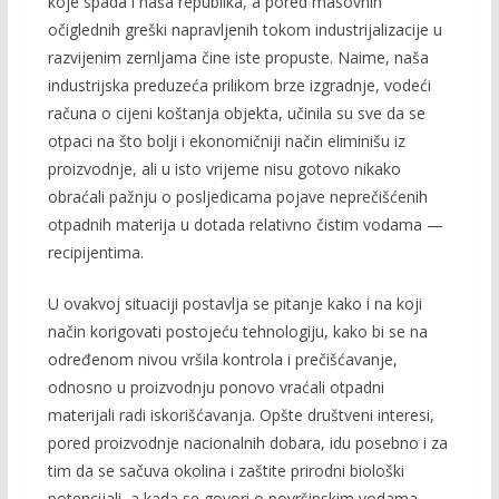
koje spada i naša republika, a pored masovnih
očiglednih greški napravljenih tokom industrijalizacije u
razvijenim zernljama čine iste propuste. Naime, naša
industrijska preduzeća prilikom brze izgradnje, vodeći
računa o cijeni koštanja objekta, učinila su sve da se
otpaci na što bolji i ekonomičniji način eliminišu iz
proizvodnje, ali u isto vrijeme nisu go­tovo nikako
obraćali pažnju o posljedicama pojave neprečišćenih
otpadnih materija u dotada relativno čistim vodama —
recipijentima.
U ovakvoj situaciji postavlja se pitanje kako i na koji
način korigovati postojeću tehnologiju, kako bi se na
određenom nivou vršila kontrola i prečišćava­nje,
odnosno u proizvodnju ponovo vraćali otpadni
materijali radi iskorišćavanja. Opšte društveni in­teresi,
pored proizvodnje nacionalnih dobara, idu posebno i za
tim da se sačuva okolina i zaštite prirod­ni biološki
potencijali, a kada se govori o površin­skim vodama,