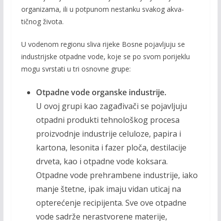
organizama, ili u potpunom nestanku svakog akva­
tičnog života.
U vodenom regionu sliva rijeke Bosne pojavlju­ju se
industrijske otpadne vode, koje se po svom po­rijeklu
mogu svrstati u tri osnovne grupe:
Otpadne vode organske industrije.
U ovoj gru­pi kao zagađivači se pojavljuju
otpadni produkti tehnološkog procesa
proizvodnje industrije celuloze, pa­pira i
kartona, lesonita i fazer ploča, destilacije
drveta, kao i otpadne vode koksara.
Otpadne vode prehram­bene industrije, iako
manje štetne, ipak imaju vidan uticaj na
opterećenje recipijenta. Sve ove otpadne
vode sadrže nerastvorene materije,