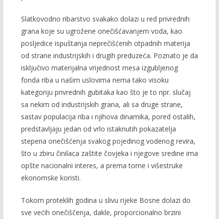
Slatkovodno ribarstvo svakako dolazi u red priv­rednih
grana koje su ugrožene onečišćavanjem voda, kao
posljedice ispuštanja neprečišćenih otpadnih ma­terija
od strane industrijskih i drugih preduzeća. Poznato je da
isključivo materijalna vrijednost mesa izgubljenog
fonda riba u našim uslovima nema tako visoku
kategoriju privrednih gubitaka kao što je to npr. slučaj
sa nekim od industrijskih grana, ali sa druge strane,
sastav populacija riba i njihova dina­mika, pored ostalih,
predstavljaju jedan od vrlo istaknutih pokazatelja
stepena onečišćenja svakog pojedinog vodenog revira,
što u zbiru činilaca zaštite čovjeka i njegove sredine ima
opšte nacionalni in­teres, a prema tome i višestruke
ekonomske koristi.
Tokom proteklih godina u slivu rijeke Bosne do­lazi do
sve većih onečiščenja, dakle, proporcionalno brzini