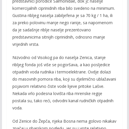
predstavnici porodice Salmonidae, dok jc na­selje
komercijalnih ciprinidnih riba bilo svedeno na minimum.
Gustina ribljeg naselja zabiljefena je sa 70 kg / 1 ha, ili
za preko polovinu manje nego ranije, sa napomenom
da je sadašnje riblje naselje prezen­tovano
predstavnicima sitnijih ciprinidnih, odnosno manje
vrijednih vrsta.
Nizvodno od Visokog pa do naselja Zenica, stanje
ribljeg fonda još više se pogoršava, a kao posljedice
otpadnih voda rudnika i termoelektrane. Ovdje dolazi
do masovnih pomora riba, koji su djelimično ubla­žavani
pojavom relativno čiste vode lijeve pritoke Lašve.
Nekada vrlo podesna lovišta riba mrenske regije
postala su, tako reći, odvodni kanal rudničkih otpadnih
voda.
Od Zenice do Žepča, rijeka Bosna nema golovo nikakav
značaj u ribarskom pogledu, jer su i vrste relativno