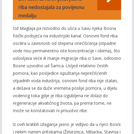
riba nedostajala za povijesnu
medalju
Od Maglaja pa nizvodno do ušća u Savu rijeka Bosna
fizički podsjeća na industrijski kanal. Osnovni fond riba
oscilira u zavisnosti od stepena onečišćenja (otpadne
vode nisu permanentno iste koncentracije i obima), što
uslovljava veće ili manje migracije riba iz Save, odnosno
Bosne uzvodno ud Šamca. Usljed relativno čestih
pomora, kao posljedice ispuštanja neprečišćenih
otpadnih voda industrija, osnovni fond riba nije stalan,
a dešava se da duže vremena poslije pomora, u dijelu
vodenog toka gdje je riba izgubljena ne dolazi do
regeneracije akvatičnog života, pa prema tome, ne
može se konstatovati ni prisustvo ribe.
lz ovih kratkih izlaganja jasno je vidljivo da u rijeci Bosni
i nekim njenim pritokama (Željeznica, Miljacka, Stavnja i