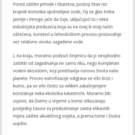
Pored zaštite prirode i ribarstva, postoji čitav niz
krupnih korisnika upotrebljive vode, čiji se glas treba
jasnije i mnogo jače da čuje, uključujući tu i neka
industrijska preduzeća koja su na ovaj ili onaj način
oštećena, koristeći u tehnološkom procesu pro­izvodnje
već relativno visoko zagađene vode.
I, na kraju, moramo podvući činjenicu da jc neophodno
zaštititi od zagađivanja ne samo ribu, nego kompletan
vodeni ekosistem, koji predstavlja osnovu života naše
planete. Proces eutrofizacije odigrava se vrlo brzo i
burno, pa se vrlo često sa velikim zakaš­njenjem
konstatuje neka ekološka katastrofa. Moramo biti
svjesni, da živimo u vrijeme u kome otkucavaju
posljednji časovi za preduzimanje zaista efikasnih
mjera zaštite akvatičnog svijeta, a prema tome i života
uopšte.