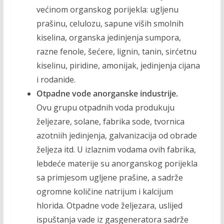
većinom organskog porijekla: ugljenu
prašinu, celulozu, sapune viših smol­nih
kiselina, organska jedinjenja sumpora,
razne fenole, šećere, lignin, tanin, sirćetnu
kiselinu, piri­dine, amonijak, jedinjenja cijana
i rodanide.
Otpadne vode anorganske industrije.
Ovu grupu otpadnih voda produkuju
željezare, solane, fabrika sode, tvornica
azotniih jedinjenja, galvanizacija od obrade
željeza itd. U izlaznim vodama ovih fabrika,
lebdeće materije su anorganskog porijekla
sa pri­mjesom ugljene prašine, a sadrže
ogromne količine natrijum i kalcijum
hlorida. Otpadne vode željezara, uslijed
ispuštanja vade iz gasgeneratora sadrže