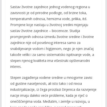
k
k
Sastav životne zajednice jednog vodenog regiona u
zavisnosti je od prirodne podloge, od brzine toka,
temperaturnih odnosa, hemizma vode, prilika, itd.
Promjene koje nastaju u životnoj sredini mijenjaju
sastav životne zajednice – biocenoze. Studija
promjenjenih odnosa izmedu životne sredine i životne
zajednice nije od posebnog interesa samo za
snabdijevanje vodom i higijenom, nego je njen značaj
takođe veliki i za samo sisternatsko ispitivanje vode, a
stepen njenog kvaliteta ima višestruki opštenarodni
interes.
Stepen zagađenja vodene sredine u mnogome zavisi
od gustine naseljenosti, ali isto tako i od nivoa
industrijalizacije, iz čega proizlazi činjenica da razvijenije
nacije imaju daleko veće probleme, kada je riječ o
onečiščenjima voda. Međutim, i zemlje u raz­voju, u