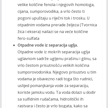
velike količine fenola i njegovih homologa,
cijana, sumporovodika, a vrlo često ti
pogoni upuštaju u riječni tok i trosku. U
otpadnim vodama prerade željeza (Tvor­nica
žica i eksera) nailazi se na veće količine
fero­-sulfata
Otpadne vode iz separacija uglja.
Otpadne vode iz mokrih separacija uglja
uglavnom sadrže ugljenu prašinu i glinu, sa
vrlo čestom prisutnošću velikih količina
sumporovodonika. Njegovo prisustvo u tim
vodama je obavezno radi toga što rudnici,
uslijed po­manjkanja vode za separaciju,
koriste jamsku vodu. Ta voda dolazi u dodir
sa sulfidnim rudačama, hi­drolitički ih
rastvara i često je vrlo bogata, kako sa