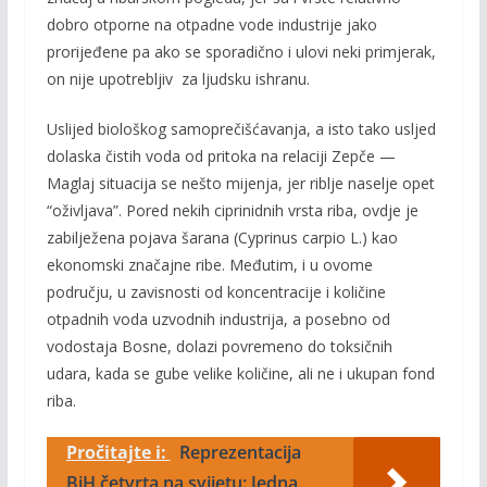
dobro otporne na otpadne vode industrije jako
prorijeđene pa ako se sporadično i ulovi neki primjerak,
on nije upotrebljiv za ljudsku ishranu.
Uslijed biološkog samoprečišćavanja, a isto tako usljed
dolaska čistih voda od pritoka na relaciji Zepče —
Maglaj situacija se nešto mijenja, jer riblje naselje opet
“oživljava”. Pored nekih ciprinidnih vrsta riba, ovdje je
zabilježena pojava šarana (Cyprinus carpio L.) kao
ekonomski značajne ribe. Međutim, i u ovome
području, u zavisnosti od koncentracije i količine
otpadnih voda uzvodnih industrija, a po­sebno od
vodostaja Bosne, dolazi povremeno do toksičnih
udara, kada se gube velike količine, ali ne i ukupan fond
riba.
Pročitajte i:
Reprezentacija
BiH četvrta na svijetu: Jedna