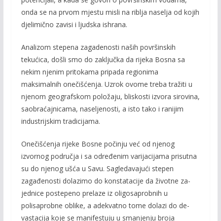
onda se na prvom mjestu misli na riblja naselja od kojih
djelimično zavisi i ljudska ishrana.
Analizom stepena zagadenosti naših površinskih
tekućica, došli smo do zaključka da rijeka Bosna sa
nekim njenim pritokama pripada regionima
maksimalnih onečišćenja. Uzrok ovome treba tražiti u
nje­nom geografskom položaju, bliskosti izvora sirovina,
saobraćajnicama, naseljenosti, a isto tako i ranijim
industrijskim tradicijama.
Onečišćenja rijeke Bosne počinju već od njenog
izvornog područja i sa određenim varijacijama pri­sutna
su do njenog ušća u Savu. Sagledavajući stepen
zagađenosti dolazimo do konstatacije da životne za­
jednice postepeno prelaze iz oligosaprobnih u
polisaprobne oblike, a adekvatno tome dolazi do de­
vastacija koje se manifestuju u smanjenju broja