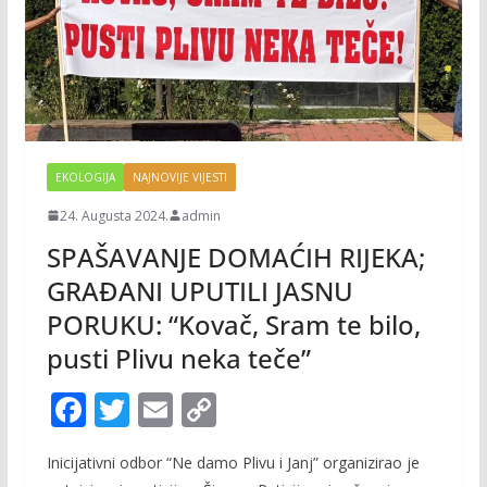
EKOLOGIJA
NAJNOVIJE VIJESTI
24. Augusta 2024.
admin
SPAŠAVANJE DOMAĆIH RIJEKA;
GRAĐANI UPUTILI JASNU
PORUKU: “Kovač, Sram te bilo,
pusti Plivu neka teče”
F
T
E
C
ac
w
m
o
Inicijativni odbor “Ne damo Plivu i Janj” organizirao je
e
itt
ai
p