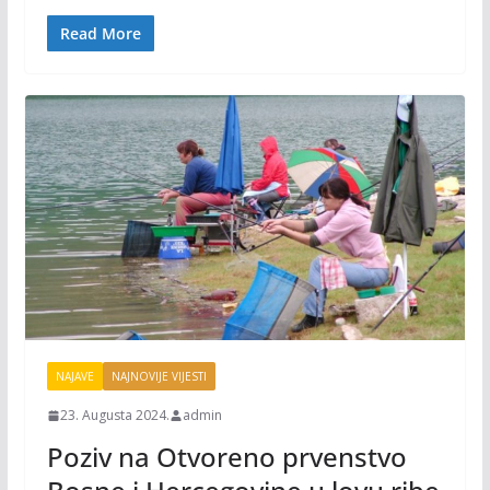
o
Li
o
n
Read More
k
k
NAJAVE
NAJNOVIJE VIJESTI
23. Augusta 2024.
admin
Poziv na Otvoreno prvenstvo