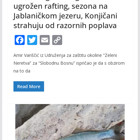
ugrožen rafting, sezona na
Jablaničkom jezeru, Konjičani
strahuju od razornih poplava
F
T
E
C
ac
w
m
o
Amir Variščić iz Udruženja za zaštitu okoline “Zeleni
e
itt
ai
p
Neretva” za “Slobodnu Bosnu” ispričao je da s obzirom
b
er
l
y
na to da
o
Li
o
n
Read More
k
k