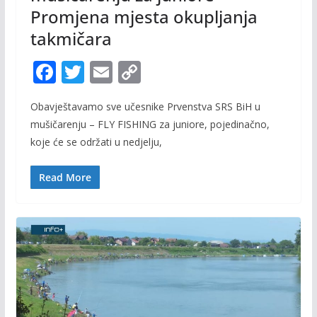
Promjena mjesta okupljanja
takmičara
F
T
E
C
ac
w
m
o
Obavještavamo sve učesnike Prvenstva SRS BiH u
e
itt
ai
p
mušičarenju – FLY FISHING za juniore, pojedinačno,
b
er
l
y
koje će se održati u nedjelju,
o
Li
o
n
Read More
k
k