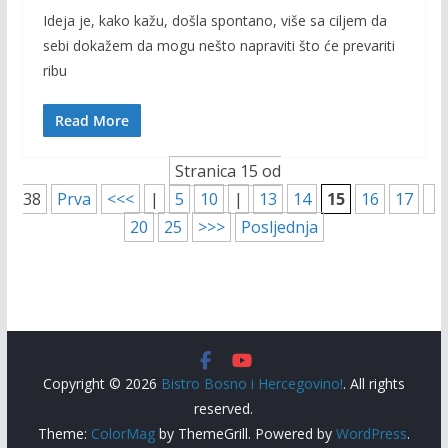
ac
w
m
o
Ideja je, kako kažu, došla spontano, više sa ciljem da
e
itt
ai
p
sebi dokažem da mogu nešto napraviti što će prevariti
b
er
l
y
ribu
o
Li
o
n
Read More
k
k
Stranica 15 od
38
Prva
<<<
|
5
10
|
13
14
15
16
17
20
25
>>>
Posljednja
Copyright © 2026
Bistro Bosno i Hercegovino!
. All rights
reserved.
Theme:
ColorMag
by ThemeGrill. Powered by
WordPress
.