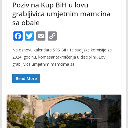
Poziv na Kup BiH u lovu
grabljivica umjetnim mamcina
sa obale
F
T
E
C
ac
w
m
o
Na osnovu kalendara SRS BiH, te sudijske komisije za
e
itt
ai
p
2024. godinu, komesar takmičenja u disciplini „Lov
b
er
l
y
grabljivica umjetnim mamcima sa
o
Li
o
n
Read More
k
k