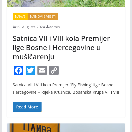
NAJAVE
NAJNOVIJE VIJESTI
19. Augusta 2024.
admin
Satnica VII i VIII kola Premijer
lige Bosne i Hercegovine u
mušičarenju
F
T
E
C
ac
w
m
o
Satnica VII I VIII kola Premijer “Fly Fishing” lige Bosne i
e
itt
ai
p
Hercegovine – Rijeka Krušnica, Bosanska Krupa VII I VIII
b
er
l
y
o
Li
Read More
o
n
k
k