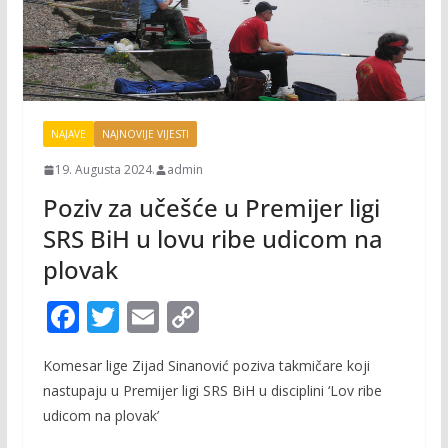
NAJAVE
NAJNOVIJE VIJESTI
19. Augusta 2024.
admin
Poziv za učešće u Premijer ligi
SRS BiH u lovu ribe udicom na
plovak
F
T
E
C
ac
w
m
o
Komesar lige Zijad Sinanović poziva takmičare koji
e
itt
ai
p
nastupaju u Premijer ligi SRS BiH u disciplini ‘Lov ribe
b
er
l
y
udicom na plovak’
o
Li