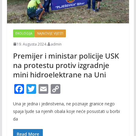
EKOLOGIJA
NAJNOVIJE VIJESTI
19. Augusta 2024.
admin
Premijer i ministar policije USK
na protestu protiv izgradnje
mini hidroelektrane na Uni
F
T
E
C
ac
w
m
o
Una je jedna i jedinstvena, ne poznaje granice nego
e
itt
ai
p
spaja ljude sa njenih obala koje neće posustati u borbi
b
er
l
y
da
o
Li
Read More