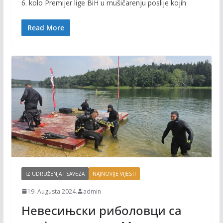
6. kolo Premijer lige BiH u mušičarenju poslije kojih
b
er
l
y
o
Li
Read More
o
n
k
k
IZ UDRUŽENJA I SAVEZA
NAJNOVIJE VIJESTI
19. Augusta 2024.
admin
Невесињски риболовци са