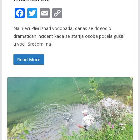
F
T
E
C
ac
w
m
o
Na rijeci Plivi iznad vodopada, danas se dogodio
e
itt
ai
p
dramatičan incident kada se starija osoba počela gušiti
b
er
l
y
u vodi. Srećom, na
o
Li
o
n
Read More
k
k