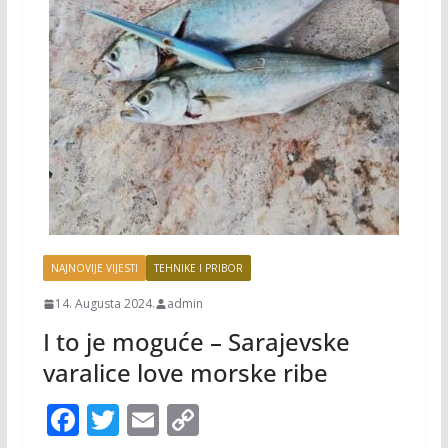
NAJNOVIJE VIJESTI
TEHNIKE I PRIBOR
14. Augusta 2024.
admin
I to je moguće – Sarajevske
varalice love morske ribe
F
T
E
C