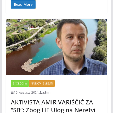
o
n
Read More
k
k
EKOLOGIJA
NAJNOVIJE VIJESTI
16. Augusta 2024.
admin
AKTIVISTA AMIR VARIŠČIĆ ZA
“SB”: Zbog HE Ulog na Neretvi