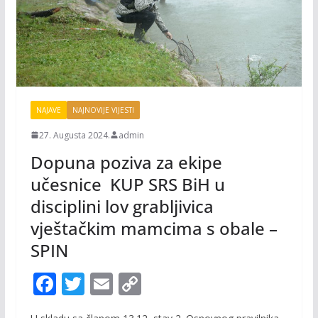
NAJAVE
NAJNOVIJE VIJESTI
27. Augusta 2024.
admin
Dopuna poziva za ekipe
učesnice KUP SRS BiH u
disciplini lov grabljivica
vještačkim mamcima s obale –
SPIN
F
T
E
C
ac
w
m
o