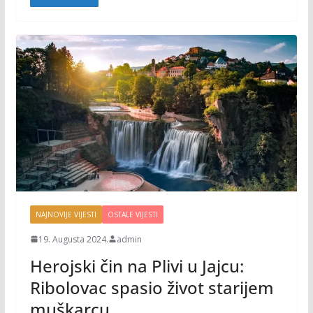
o
n
k
k
NAJNOVIJE VIJESTI
OSTALE VIJESTI
19. Augusta 2024.
admin
Herojski čin na Plivi u Jajcu:
Ribolovac spasio život starijem
muškarcu