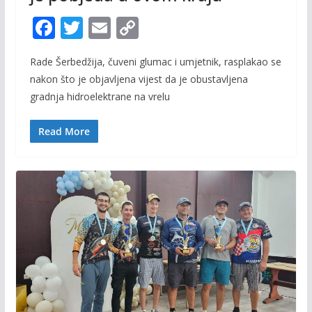
F
T
E
C
ac
w
m
o
Rade Šerbedžija, čuveni glumac i umjetnik, rasplakao se
e
itt
ai
p
nakon što je objavljena vijest da je obustavljena
b
er
l
y
gradnja hidroelektrane na vrelu
o
Li
o
n
Read More
k
k