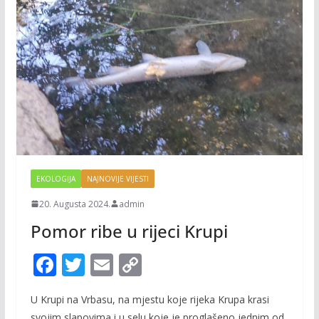
EKOLOGIJA
NAJNOVIJE VIJESTI
20. Augusta 2024.
admin
Pomor ribe u rijeci Krupi
F
T
E
C
ac
w
m
o
U Krupi na Vrbasu, na mjestu koje rijeka Krupa krasi
e
itt
ai
p
svojim slapovima i u selu koje je proglašeno jednim od