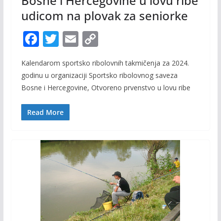
Bosne i Hercegovine u lovu ribe
udicom na plovak za seniorke
F
T
E
C
ac
w
m
o
Kalendarom sportsko ribolovnih takmičenja za 2024.
e
itt
ai
p
godinu u organizaciji Sportsko ribolovnog saveza
b
er
l
y
Bosne i Hercegovine, Otvoreno prvenstvo u lovu ribe
o
Li
o
n
Read More
k
k