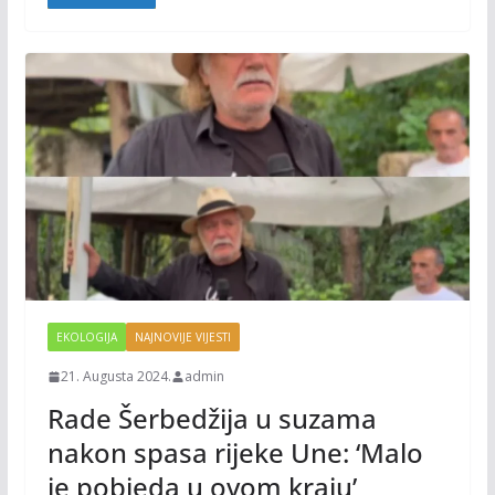
o
n
k
k
EKOLOGIJA
NAJNOVIJE VIJESTI
21. Augusta 2024.
admin
Rade Šerbedžija u suzama
nakon spasa rijeke Une: ‘Malo
je pobjeda u ovom kraju’