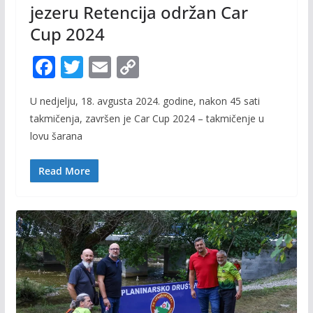
jezeru Retencija održan Car
Cup 2024
F
T
E
C
ac
w
m
o
U nedjelju, 18. avgusta 2024. godine, nakon 45 sati
e
itt
ai
p
takmičenja, završen je Car Cup 2024 – takmičenje u
b
er
l
y
lovu šarana
o
Li
o
n
Read More
k
k