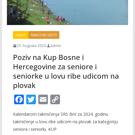
NAJAVE
NAJNOVIJE VIJESTI
23. Augusta 2024.
admin
Poziv na Kup Bosne i
Hercegovine za seniore i
seniorke u lovu ribe udicom na
plovak
F
T
E
C
ac
w
m
o
Kalendarom takmičenja SRS BiH za 2024. godinu
e
itt
ai
p
takmičenje u lovu ribe udicom na plovak za kategoriju
b
er
l
y
seniora i seniorki, KUP