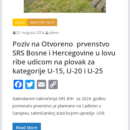
NAJAVE
NAJNOVIJE VIJESTI
23. Augusta 2024.
admin
Poziv na Otvoreno prvenstvo
SRS Bosne i Hercegovine u lovu
ribe udicom na plovak za
kategorije U-15, U-20 i U-25
F
T
E
C
ac
w
m
o
Kalendarom takmičenja SRS BIH za 2024. godinu
e
itt
ai
p
pomenuto prvenstvo je planirano na Lađenici u
b
er
l
y
Sarajevu, takmičarskoj stazi kojom upravlja USR
o
Li
Read More