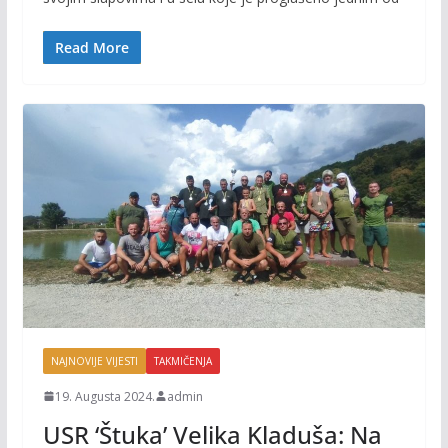
b
er
l
y
o
Li
Read More
o
n
k
k
NAJNOVIJE VIJESTI
TAKMIČENJA
19. Augusta 2024.
admin
USR ‘Štuka’ Velika Kladuša: Na