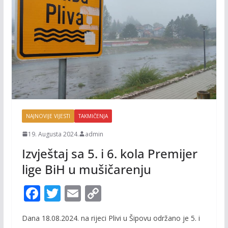
NAJNOVIJE VIJESTI
TAKMIČENJA
19. Augusta 2024.
admin
Izvještaj sa 5. i 6. kola Premijer
lige BiH u mušičarenju
F
T
E
C
ac
w
m
o
Dana 18.08.2024. na rijeci Plivi u Šipovu održano je 5. i
e
itt
ai
p