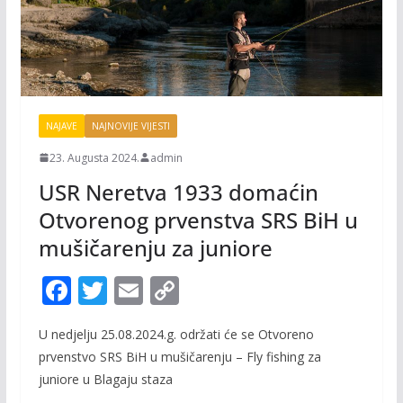
NAJAVE
NAJNOVIJE VIJESTI
23. Augusta 2024.
admin
USR Neretva 1933 domaćin
Otvorenog prvenstva SRS BiH u
mušičarenju za juniore
F
T
E
C
ac
w
m
o
U nedjelju 25.08.2024.g. održati će se Otvoreno
e
itt
ai
p
prvenstvo SRS BiH u mušičarenju – Fly fishing za
b
er
l
y
juniore u Blagaju staza