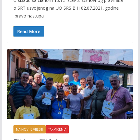
U skladu sa članom 13.12 stav 2. Osnovnog pravilnika
e
itt
ai
p
o SRT usvojenog na UO SRS BiH 02.07.2021. godine
b
er
l
y
pravo nastupa
o
Li
o
n
Read More
k
k
NAJNOVIJE VIJESTI
TAKMIČENJA