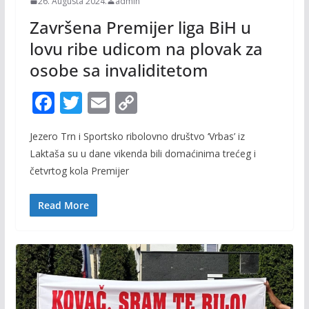
26. Augusta 2024.
admin
Završena Premijer liga BiH u
lovu ribe udicom na plovak za
osobe sa invaliditetom
F
T
E
C
ac
w
m
o
Jezero Trn i Sportsko ribolovno društvo ‘Vrbas’ iz
e
itt
ai
p
Laktaša su u dane vikenda bili domaćinima trećeg i
b
er
l
y
četvrtog kola Premijer
o
Li
o
n
Read More
k
k