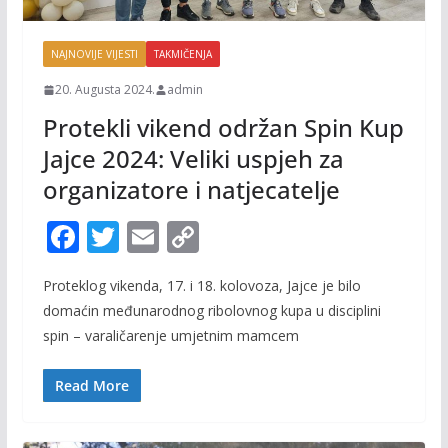
NAJNOVIJE VIJESTI
TAKMIČENJA
20. Augusta 2024.
admin
Protekli vikend održan Spin Kup
Jajce 2024: Veliki uspjeh za
organizatore i natjecatelje
F
T
E
C
ac
w
m
o
Proteklog vikenda, 17. i 18. kolovoza, Jajce je bilo
e
itt
ai
p
domaćin međunarodnog ribolovnog kupa u disciplini
b
er
l
y
spin – varaličarenje umjetnim mamcem
o
Li
o
n
Read More
k
k