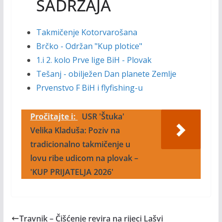
SADRŽAJA
Takmičenje Kotorvarošana
Brčko - Održan "Kup plotice"
1.i 2. kolo Prve lige BiH - Plovak
Tešanj - obilježen Dan planete Zemlje
Prvenstvo F BiH i flyfishing-u
Pročitajte i:
USR 'Štuka'
Velika Kladuša: Poziv na
tradicionalno takmičenje u
lovu ribe udicom na plovak –
'KUP PRIJATELJA 2026'
Travnik – Čišćenje revira na rijeci Lašvi