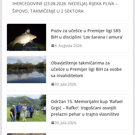
e
itt
ai
p
IHERCEGOVINE (23.08.2026. NEDELJA) RIJEKA PLIVA –
b
er
l
y
ŠIPOVO, TAKMIČENJE U 2 SEKTORA
o
Li
o
n
Poziv za učešće u Premijer ligi SRS
k
k
BiH u disciplini ‘Lov šarana i amura’
6. Augusta 2026.
Obavještenje takmičarima za
učešće u Premijer ligi BiH za osobe
sa invaliditetom
30. Jula 2026.
Održan 15. Memorijalni kup ‘Rafael
Grgić – Rafko’: Vogošćani osvojili
prelazni pehar u trajno vlasništvo
30. Jula 2026.