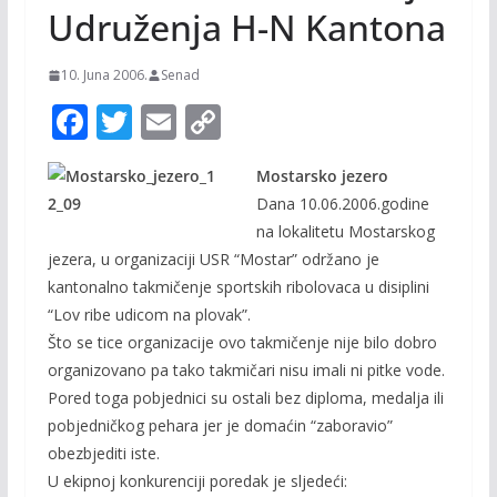
Udruženja H-N Kantona
10. Juna 2006.
Senad
F
T
E
C
ac
w
m
o
Mostarsko jezero
e
itt
ai
p
Dana 10.06.2006.godine
b
er
l
y
na lokalitetu Mostarskog
o
Li
jezera, u organizaciji USR “Mostar” održano je
o
n
kantonalno takmičenje sportskih ribolovaca u disiplini
“Lov ribe udicom na plovak”.
k
k
Što se tice organizacije ovo takmičenje nije bilo dobro
organizovano pa tako takmičari nisu imali ni pitke vode.
Pored toga pobjednici su ostali bez diploma, medalja ili
pobjedničkog pehara jer je domaćin “zaboravio”
obezbjediti iste.
U ekipnoj konkurenciji poredak je sljedeći: