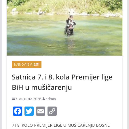
NAJNOVIJE VIJESTI
Satnica 7. i 8. kola Premijer lige
BiH u mušičarenju
7. Augusta 2026.
admin
F
T
E
C
ac
w
m
o
7 i 8. KOLO PREMIJER LIGE U MUŠIČARENJU BOSNE