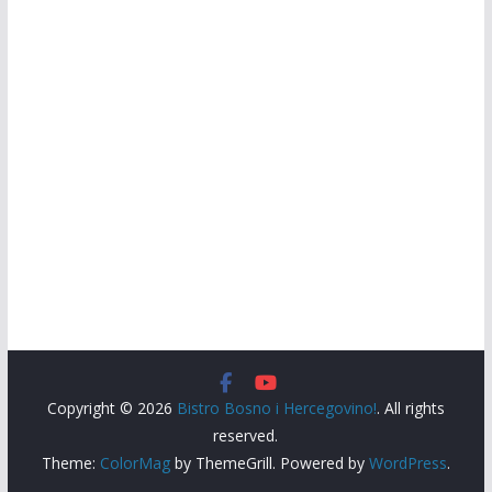
Copyright © 2026
Bistro Bosno i Hercegovino!
. All rights
reserved.
Theme:
ColorMag
by ThemeGrill. Powered by
WordPress
.