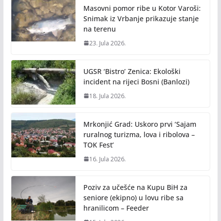
Masovni pomor ribe u Kotor Varoši:
Snimak iz Vrbanje prikazuje stanje
na terenu
23. Jula 2026.
UGSR ‘Bistro’ Zenica: Ekološki
incident na rijeci Bosni (Banlozi)
18. Jula 2026.
Mrkonjić Grad: Uskoro prvi ‘Sajam
ruralnog turizma, lova i ribolova –
TOK Fest’
16. Jula 2026.
Poziv za učešće na Kupu BiH za
seniore (ekipno) u lovu ribe sa
hranilicom – Feeder