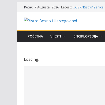
Skip
Latest:
UGSR ‘Bistro’ Zenica: 
Petak, 7 Augusta, 2026
to
(Banlozi)
Poziv za učešće u Prem
content
i amura’
Obavještenje takmiča
osobe sa invaliditet
Održan 15. Memorijal
POČETNA
VIJESTI
ENCIKLOPEDIJA
osvojili prelazni peha
Masovni pomor ribe u
prikazuje stanje na t
Loading
.
.
.