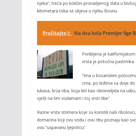
rijeka”, treća po količini pronadjenog zlata u bivšo
kilometara toka se ulijeva u rijeku Bosnu.
Pročitajte i:
Na dva kola Premijer lige
Poribljena je kalifornijsko
vrsta je potočna pastrmka. I
“Ima u bosanskim potocima 
crna, po leđima sa dvije do 
lukava, brza riba, koja leti kao obnevidjela na udicu
vješt na tim vodamam i toj vrsti ribe”
Razne vrste strimera koje su koristili naši ribolovci,
domaćina koji ovu vodu i ovu ribu poznaju kao svo
ovu “uspavanu ljepoticu”.