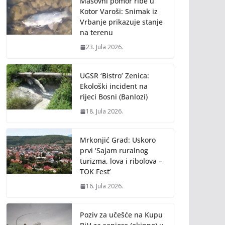
Masovni pomor ribe u
Kotor Varoši: Snimak iz
Vrbanje prikazuje stanje
na terenu
23. Jula 2026.
UGSR ‘Bistro’ Zenica:
Ekološki incident na
rijeci Bosni (Banlozi)
18. Jula 2026.
Mrkonjić Grad: Uskoro
prvi ‘Sajam ruralnog
turizma, lova i ribolova –
TOK Fest’
16. Jula 2026.
Poziv za učešće na Kupu