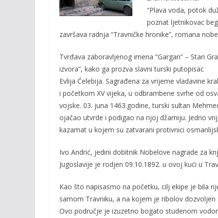
o
n
“Plava voda, potok du
k
k
poznat ljetnikovac beg
završava radnja “Travničke hronike”, romana nobel
Tvrđava zaboravljenog imena “Gargan” – Stari Grad,
izvora”, kako ga prozva slavni turski putopisac
Evlija Ćelebija. Sagrađena za vrijeme vladavine kr
i početkom XV vijeka, u odbrambene svrhe od osv
vojske. 03. juna 1463.godine, turski sultan Mehmed
ojačao utvrde i podigao na njoj džamiju. Jedno vri
kazamat u kojem su zatvarani protivnici osmanlijs
Ivo Andrić, jedini dobitnik Nobelove nagrade za kn
Jugoslavije je rodjen 09.10.1892. u ovoj kući u Trav
Kao što napisasmo na početku, cilj ekipe je bila rije
samom Travniku, a na kojem je ribolov dozvolj
Ovo područje je izuzetno bogato studenom vodom, 