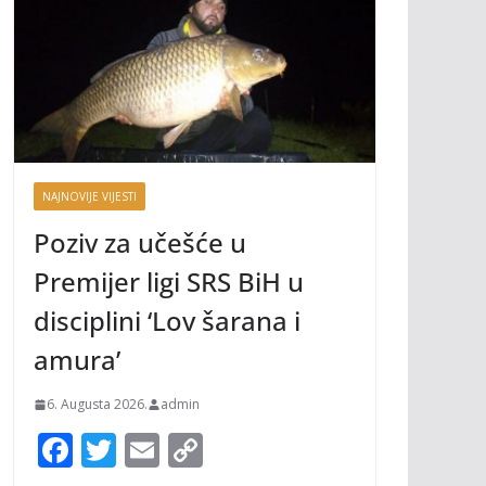
NAJNOVIJE VIJESTI
Poziv za učešće u
Premijer ligi SRS BiH u
disciplini ‘Lov šarana i
amura’
6. Augusta 2026.
admin
F
T
E
C
ac
w
m
o