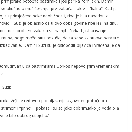
 primjeraka potočne pastrmke i još par kalifornijskih. Damir
se okušao u mušićerenju, prvi zabačaj i ulov – “kalifa”. Kad je
oj su primječene neke neobičnosti, riba je bila napadnuta
hović – Suzi je objasnio da u ovo doba godine ribe leži na dnu,
 nije neki problem zakačiti se na njih. Nekad , izbacivanje
ov muha, nego može biti i pokušaj da sa sebe skinu ove parazite.
izbacivanje, Damir i Suzi su je oslobodili pijavica i vraćena je da
 u nadmudrivanju sa pastrmkama.Uprkos nepovoljnim vremenskim
v.
 Suzi:
astrmke.Vrši se redovno poribljavanje uglavnom potočnom
strimer” i “princ”, i pokazali su se jako dobrim.Iako je voda bila
ve je bilo dobrog uspjeha.”