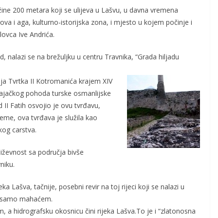
žine 200 metara koji se ulijeva u Lašvu, u davna vremena
ova i aga, kulturno-istorijska zona, i mjesto u kojem počinje i
ovca Ive Andrića.
 nalazi se na brežuljku u centru Travnika, “Grada hiljadu
alja Tvrtka II Kotromanića krajem XIV
ajačkog pohoda turske osmanlijske
 II Fatih osvojio je ovu tvrđavu,
jeme, ova tvrđava je služila kao
kog carstva.
jiževnost sa područja bivše
niku.
ka Lašva, tačnije, posebni revir na toj rijeci koji se nalazi u
en samo mahaćem.
a hidrografsku okosnicu čini rijeka Lašva.To je i “zlatonosna