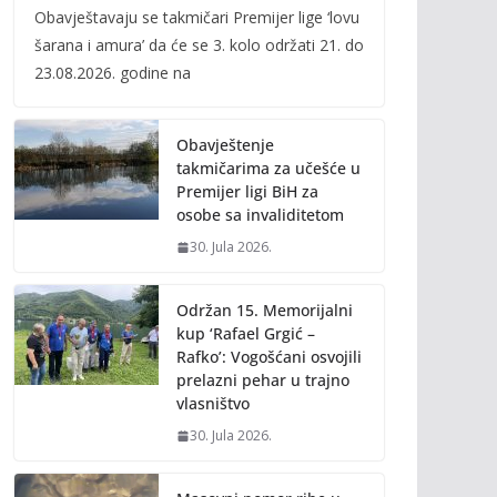
Obavještavaju se takmičari Premijer lige ‘lovu
e
itt
ai
p
šarana i amura’ da će se 3. kolo održati 21. do
b
er
l
y
23.08.2026. godine na
o
Li
o
n
Obavještenje
k
k
takmičarima za učešće u
Premijer ligi BiH za
osobe sa invaliditetom
30. Jula 2026.
Održan 15. Memorijalni
kup ‘Rafael Grgić –
Rafko’: Vogošćani osvojili
prelazni pehar u trajno
vlasništvo
30. Jula 2026.