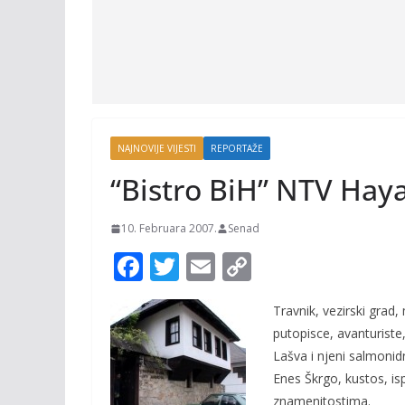
NAJNOVIJE VIJESTI
REPORTAŽE
“Bistro BiH” NTV Haya
10. Februara 2007.
Senad
F
T
E
C
ac
w
m
o
Travnik, vezirski grad,
e
itt
ai
p
putopisce, avanturiste,
b
er
l
y
Lašva i njeni salmonidn
o
Li
Enes Škrgo, kustos, is
znamenitostima.