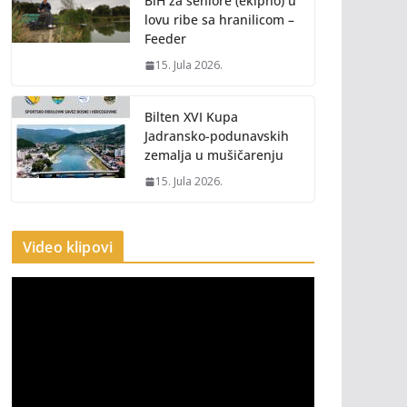
BiH za seniore (ekipno) u
lovu ribe sa hranilicom –
Feeder
15. Jula 2026.
Bilten XVI Kupa
Jadransko-podunavskih
zemalja u mušičarenju
15. Jula 2026.
Video klipovi