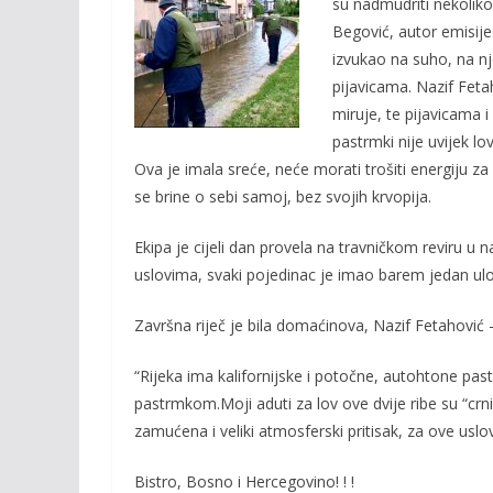
su nadmudriti nekoliko
Begović, autor emisije 
izvukao na suho, na nj
pijavicama. Nazif Feta
miruje, te pijavicama i
pastrmki nije uvijek l
Ova je imala sreće, neće morati trošiti energiju za 
se brine o sebi samoj, bez svojih krvopija.
Ekipa je cijeli dan provela na travničkom reviru
uslovima, svaki pojedinac je imao barem jedan ulo
Završna riječ je bila domaćinova, Nazif Fetahović –
“Rijeka ima kalifornijske i potočne, autohtone p
pastrmkom.Moji aduti za lov ove dvije ribe su “crni 
zamućena i veliki atmosferski pritisak, za ove uslo
Bistro, Bosno i Hercegovino! ! !