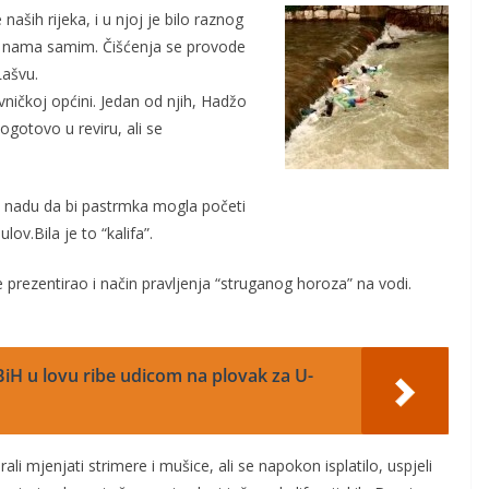
naših rijeka, i u njoj je bilo raznog
i o nama samim. Čišćenja se provode
Lašvu.
avničkoj općini. Jedan od njih, Hadžo
gotovo u reviru, ali se
la nadu da bi pastrmka mogla početi
ov.Bila je to “kalifa”.
 prezentirao i način pravljenja “struganog horoza” na vodi.
iH u lovu ribe udicom na plovak za U-
ali mjenjati strimere i mušice, ali se napokon isplatilo, uspjeli