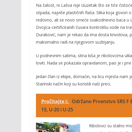
Na žalost, ni Lašva nije izuzetak što se tiče čistoće 
otpada, najviše plastičnih flaša. Slika koja govor
redovno, ali se novo smeće svakodnevno baca u 
Dvojica certificiranih čuvara kontrolišu vode na tr
Duraković, nam je rekao da ima dosta krivolova, po
maksimalno radi na njegovom suzbijanju.
U podnevnim satima, sitna kiša je ribolovcima uli
loviti. Nada se pokazala opravdanom, pao je i prvi ul
Jedan član iz ekipe, domaćin, na licu mjesta nam je
Starinski način koji su koristili naši preci.
Pročitajte i:
Održano Prvenstvo SRS F B
15, U-20 i U-25
Ribolovci su stalno mor