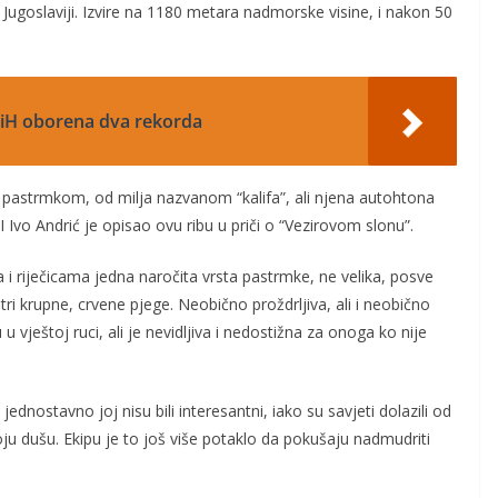
j Jugoslaviji. Izvire na 1180 metara nadmorske visine, i nakon 50
 BiH oborena dva rekorda
m pastrmkom, od milja nazvanom “kalifa”, ali njena autohtona
 Ivo Andrić je opisao ovu ribu u priči o “Vezirovom slonu”.
i riječicama jedna naročita vrsta pastrmke, ne velika, posve
tri krupne, crvene pjege. Neobično proždrljiva, ali i neobično
 u vještoj ruci, ali je nevidljiva i nedostižna za onoga ko nije
 jednostavno joj nisu bili interesantni, iako su savjeti dolazili od
ju dušu. Ekipu je to još više potaklo da pokušaju nadmudriti