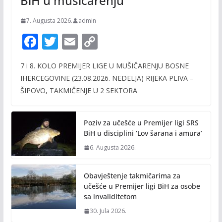
BiH u mušičarenju
7. Augusta 2026.
admin
F
T
E
C
ac
w
m
o
7 i 8. KOLO PREMIJER LIGE U MUŠIČARENJU BOSNE
e
itt
ai
p
IHERCEGOVINE (23.08.2026. NEDELJA) RIJEKA PLIVA –
b
er
l
y
ŠIPOVO, TAKMIČENJE U 2 SEKTORA
o
Li
o
n
Poziv za učešće u Premijer ligi SRS
k
k
BiH u disciplini ‘Lov šarana i amura’
6. Augusta 2026.
Obavještenje takmičarima za
učešće u Premijer ligi BiH za osobe
sa invaliditetom
30. Jula 2026.