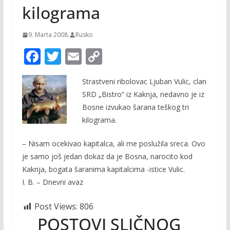
kilograma
9. Marta 2008.
Rusko
F
T
E
C
ac
w
m
o
Strastveni ribolovac Ljuban Vulic, clan
e
itt
ai
p
SRD „Bistro” iz Kaknja, nedavno je iz
b
er
l
y
Bosne izvukao šarana teškog tri
o
Li
kilograma.
o
n
– Nisam ocekivao kapitalca, ali me poslužila sreca. Ovo
k
k
je samo još jedan dokaz da je Bosna, narocito kod
Kaknja, bogata šaranima kapitalcima -istice Vulic.
I. B. – Dnevni avaz
Post Views:
806
POSTOVI SLIČNOG