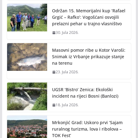
Održan 15. Memorijalni kup ‘Rafael
Grgić – Rafko’: Vogošćani osvojili
prelazni pehar u trajno vlasništvo
30. Jula 2026.
Masovni pomor ribe u Kotor Varoši:
Snimak iz Vrbanje prikazuje stanje
na terenu
23. Jula 2026.
UGSR ‘Bistro’ Zenica: Ekološki
incident na rijeci Bosni (Banlozi)
18. Jula 2026.
Mrkonjić Grad: Uskoro prvi ‘Sajam
ruralnog turizma, lova i ribolova –
TOK Fest’