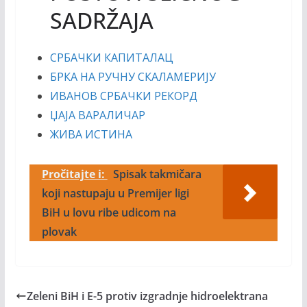
SADRŽAJA
СРБАЧКИ КАПИТАЛАЦ
БРКА НА РУЧНУ СКАЛАМЕРИЈУ
ИВАНОВ СРБАЧКИ РЕКОРД
ЏАЈА ВАРАЛИЧАР
ЖИВА ИСТИНА
Pročitajte i:
Spisak takmičara
koji nastupaju u Premijer ligi
BiH u lovu ribe udicom na
plovak
Zeleni BiH i E-5 protiv izgradnje hidroelektrana