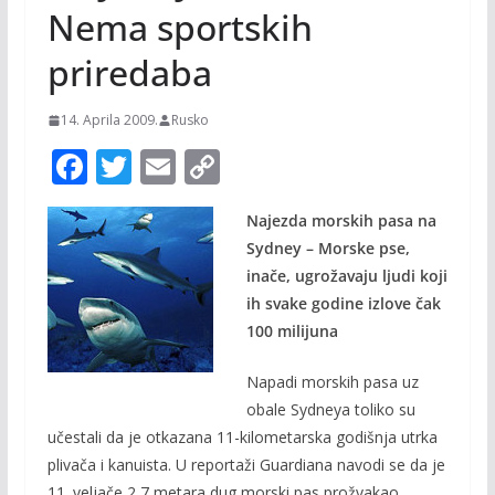
Nema sportskih
priredaba
14. Aprila 2009.
Rusko
F
T
E
C
ac
w
m
o
Najezda morskih pasa na
e
itt
ai
p
Sydney – Morske pse,
b
er
l
y
inače, ugrožavaju ljudi koji
o
Li
ih svake godine izlove čak
o
n
100 milijuna
k
k
Napadi morskih pasa uz
obale Sydneya toliko su
učestali da je otkazana 11-kilometarska godišnja utrka
plivača i kanuista. U reportaži Guardiana navodi se da je
11. veljače 2,7 metara dug morski pas prožvakao