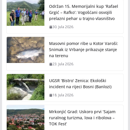
Održan 15. Memorijalni kup ‘Rafael
Grgić – Rafko’: Vogošćani osvojili
prelazni pehar u trajno vlasništvo
30. Jula 2026.
Masovni pomor ribe u Kotor Varoši:
Snimak iz Vrbanje prikazuje stanje
na terenu
23. Jula 2026.
UGSR ‘Bistro’ Zenica: Ekološki
incident na rijeci Bosni (Banlozi)
18. Jula 2026.
Mrkonjić Grad: Uskoro prvi ‘Sajam
ruralnog turizma, lova i ribolova –
TOK Fest’