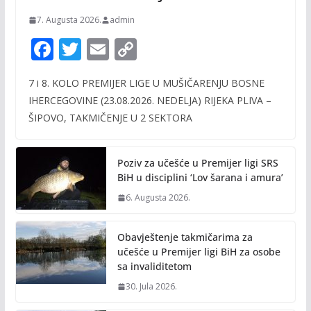
7. Augusta 2026.
admin
F
T
E
C
ac
w
m
o
7 i 8. KOLO PREMIJER LIGE U MUŠIČARENJU BOSNE
e
itt
ai
p
IHERCEGOVINE (23.08.2026. NEDELJA) RIJEKA PLIVA –
b
er
l
y
ŠIPOVO, TAKMIČENJE U 2 SEKTORA
o
Li
o
n
Poziv za učešće u Premijer ligi SRS
k
k
BiH u disciplini ‘Lov šarana i amura’
6. Augusta 2026.
Obavještenje takmičarima za
učešće u Premijer ligi BiH za osobe
sa invaliditetom
30. Jula 2026.