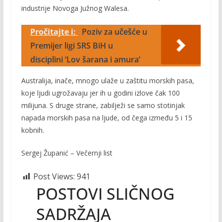
industrije Novoga Južnog Walesa.
Pročitajte i:
Poziv za učešće u
Premijer ligi SRS BiH u
disciplini ‘Lov šarana i amura’
Australija, inače, mnogo ulaže u zaštitu morskih pasa,
koje ljudi ugrožavaju jer ih u godini izlove čak 100
milijuna. S druge strane, zabilježi se samo stotinjak
napada morskih pasa na ljude, od čega između 5 i 15
kobnih.
Sergej Županić – Večernji list
Post Views:
941
POSTOVI SLIČNOG
SADRŽAJA