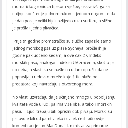
mornaričkog ronioca tijekom vježbe, uskrativši ga za
daljnje korištenje jednom rukom i jednom nogom te da
je dan poslije veliki bijeli ozlijedio ruku surferu, a slično
je prošla i jedna plivačica.
Prije tri godine promatračke su službe zapazile samo
jednog morskog psa uz plaže Sydneya, prošle ih je
godine pak uočeno sedam, a ove čak 27. Indeks
morskih pasa, analogan indeksu UV zračenja, skočio je
do neba, a vlasti su se našle na udaru optužbi da ne
popravljaju redovito mreže koje štite plaže od
predatora koji navraćaju s otvorenog mora.
No vlasti uzvraćaju da je učinjeno mnogo u poboljšanju
kvalitete vode u luci, pa ima više ribe, a tako i morskih
pasa. – Ljudi trebaju biti oprezni dok plivaju. Morski su
psi ovdje bili od pamtivijeka i uvijek će ih biti ovdje –
komentirao je Ian MacDonald, ministar za primarne