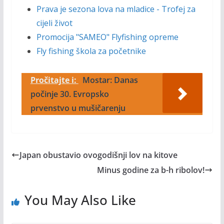
Prava je sezona lova na mladice - Trofej za
cijeli život
Promocija "SAMEO" Flyfishing opreme
Fly fishing škola za početnike
Pročitajte i:
Mostar: Danas
počinje 30. Evropsko
prvenstvo u mušičarenju
Japan obustavio ovogodišnji lov na kitove
Minus godine za b-h ribolov!
You May Also Like