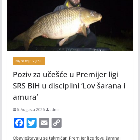
NAJNOVIJE VIJESTI
Poziv za učešće u Premijer ligi
SRS BiH u disciplini ‘Lov šarana i
amura’
6. Augusta 2026.
admin
F
T
E
C
ac
w
m
o
Obavještavaju se takmičari Premijer lige ‘lovu šarana i