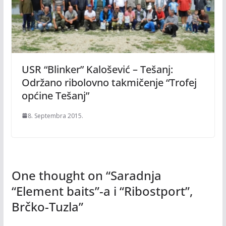
USR “Blinker” Kalošević – Tešanj:
Održano ribolovno takmičenje “Trofej
općine Tešanj”
8. Septembra 2015.
One thought on “
Saradnja
“Element baits”-a i “Ribostport”,
Brčko-Tuzla
”