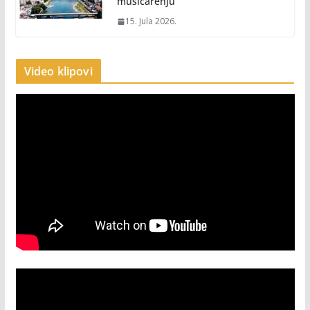
mušičarenju
15. Jula 2026.
Video klipovi