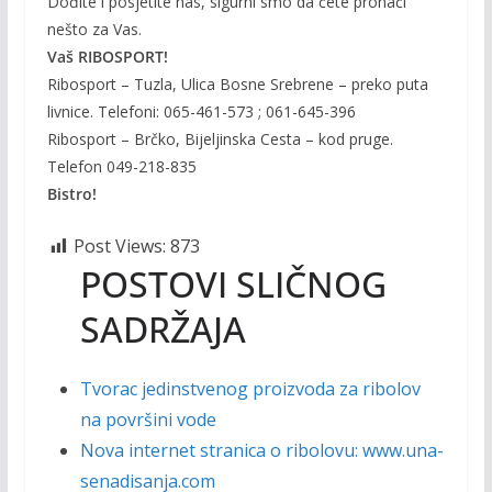
Dođite i posjetite nas, sigurni smo da ćete pronaći
nešto za Vas.
Vaš RIBOSPORT!
Ribosport – Tuzla, Ulica Bosne Srebrene – preko puta
livnice. Telefoni: 065-461-573 ; 061-645-396
Ribosport – Brčko, Bijeljinska Cesta – kod pruge.
Telefon 049-218-835
Bistro!
Post Views:
873
POSTOVI SLIČNOG
SADRŽAJA
Tvorac jedinstvenog proizvoda za ribolov
na površini vode
Nova internet stranica o ribolovu: www.una-
senadisanja.com