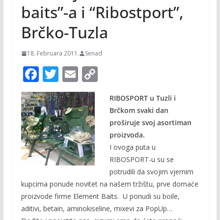
baits”-a i “Ribostport”,
Brčko-Tuzla
18. Februara 2011.
Senad
F
T
E
C
ac
w
m
o
RIBOSPORT u Tuzli i
e
itt
ai
p
Brčkom svaki dan
b
er
l
y
proširuje svoj asortiman
o
Li
proizvoda.
o
n
I ovoga puta u
RIBOSPORT-u su se
k
k
potrudili da svojim vjernim
kupcima ponude novitet na našem tržištu, prve domaće
proizvode firme Element Baits. U ponudi su boile,
aditivi, betain, aminokiseline, mixevi za PopUp…