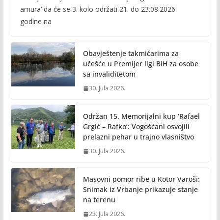
e
itt
ai
p
amura’ da će se 3. kolo održati 21. do 23.08.2026.
b
er
l
y
godine na
o
Li
o
n
Obavještenje takmičarima za
k
k
učešće u Premijer ligi BiH za osobe
sa invaliditetom
30. Jula 2026.
Održan 15. Memorijalni kup ‘Rafael
Grgić – Rafko’: Vogošćani osvojili
prelazni pehar u trajno vlasništvo
30. Jula 2026.
Masovni pomor ribe u Kotor Varoši:
Snimak iz Vrbanje prikazuje stanje
na terenu
23. Jula 2026.