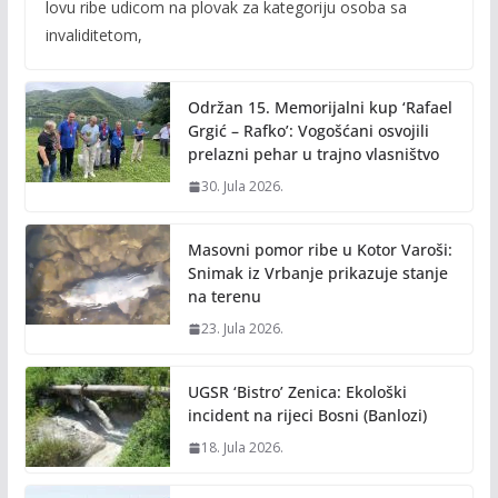
lovu ribe udicom na plovak za kategoriju osoba sa
b
er
l
y
invaliditetom,
o
Li
o
n
Održan 15. Memorijalni kup ‘Rafael
k
k
Grgić – Rafko’: Vogošćani osvojili
prelazni pehar u trajno vlasništvo
30. Jula 2026.
Masovni pomor ribe u Kotor Varoši:
Snimak iz Vrbanje prikazuje stanje
na terenu
23. Jula 2026.
UGSR ‘Bistro’ Zenica: Ekološki
incident na rijeci Bosni (Banlozi)
18. Jula 2026.