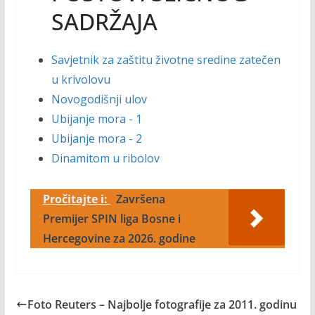
SADRŽAJA
Savjetnik za zaštitu životne sredine zatečen
u krivolovu
Novogodišnji ulov
Ubijanje mora - 1
Ubijanje mora - 2
Dinamitom u ribolov
Pročitajte i:
Završena
Premijer SPIN liga Bosne i
Hercegovine za 2026. godine
Foto Reuters – Najbolje fotografije za 2011. godinu