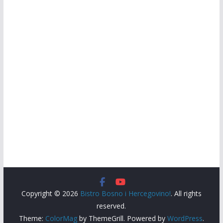
Copyright © 2026
Bistro Bosno i Hercegovino!
. All rights
reserved.
Theme:
ColorMag
by ThemeGrill. Powered by
WordPress
.