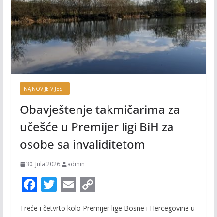
NAJNOVIJE VIJESTI
Obavještenje takmičarima za
učešće u Premijer ligi BiH za
osobe sa invaliditetom
30. Jula 2026.
admin
F
T
E
C
ac
w
m
o
Treće i četvrto kolo Premijer lige Bosne i Hercegovine u
e
itt
ai
p