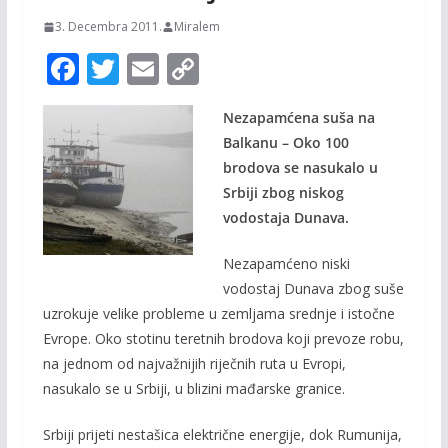
3. Decembra 2011.
Miralem
F
T
E
C
ac
w
m
o
Nezapamćena suša na
e
itt
ai
p
Balkanu – Oko 100
b
er
l
y
brodova se nasukalo u
o
Li
Srbiji zbog niskog
o
n
vodostaja Dunava.
k
k
Nezapamćeno niski
vodostaj Dunava zbog suše
uzrokuje velike probleme u zemljama srednje i istočne
Evrope. Oko stotinu teretnih brodova koji prevoze robu,
na jednom od najvažnijih riječnih ruta u Evropi,
nasukalo se u Srbiji, u blizini mađarske granice.
Srbiji prijeti nestašica električne energije, dok Rumunija,