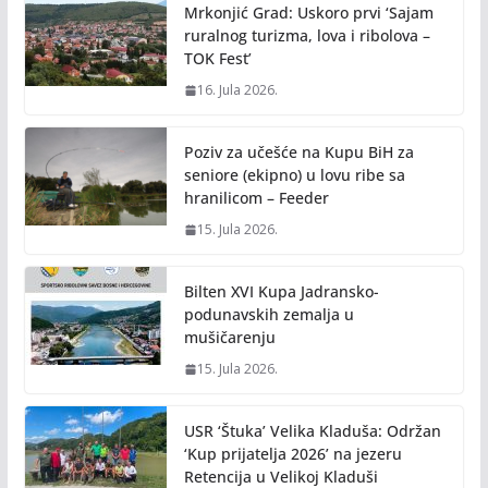
Mrkonjić Grad: Uskoro prvi ‘Sajam
ruralnog turizma, lova i ribolova –
TOK Fest’
16. Jula 2026.
Poziv za učešće na Kupu BiH za
seniore (ekipno) u lovu ribe sa
hranilicom – Feeder
15. Jula 2026.
Bilten XVI Kupa Jadransko-
podunavskih zemalja u
mušičarenju
15. Jula 2026.
USR ‘Štuka’ Velika Kladuša: Održan
‘Kup prijatelja 2026’ na jezeru
Retencija u Velikoj Kladuši