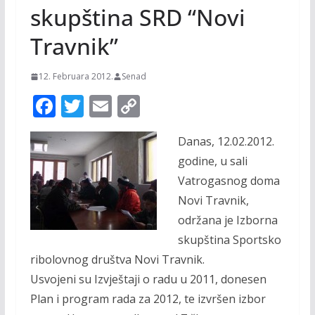
skupština SRD “Novi
Travnik”
12. Februara 2012.
Senad
F
T
E
C
ac
w
m
o
Danas, 12.02.2012.
e
itt
ai
p
godine, u sali
b
er
l
y
Vatrogasnog doma
o
Li
Novi Travnik,
o
n
održana je Izborna
k
k
skupština Sportsko
ribolovnog društva Novi Travnik.
Usvojeni su Izvještaji o radu u 2011, donesen
Plan i program rada za 2012, te izvršen izbor