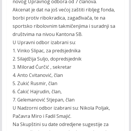
novog Upravnog odbora od 7 članova.
Akcenat je dat na još većoj zaštiti ribljeg fonda,
borbi protiv ribokradica, zagađivača, te na
sportsko ribolovnim takmičenjima i suradnji sa
društvima na nivou Kantona SB.
U Upravni odbor izabrani su:
1. Vinko Slipac, za predsjednika
2. Silajdžija Suljo, dopredsjednik
3. Milorad Ćurčić , sekretar
4. Anto Cvitanović, član
5. Zukić Rusmir, član
6. Ćakić Hajrudin, član,
7. Gelemanović Stjepan, član
U Nadzorni odbor izabrani su: Nikola Poljak,
Pačavra Miro i Fadil Smajić.
Na Skupštini su date odredjene sugestije za