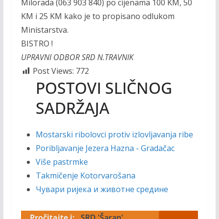
Milorada (063 903 840) po cijenama 100 KM, 50
KM i 25 KM kako je to propisano odlukom
Ministarstva.
BISTRO !
UPRAVNI ODBOR SRD N.TRAVNIK
Post Views:
772
POSTOVI SLIČNOG
SADRŽAJA
Mostarski ribolovci protiv izlovljavanja ribe
Poribljavanje Jezera Hazna - Gradačac
Više pastrmke
Takmičenje Kotorvarošana
Чувари ријека и животне средине
Pročitajte i:
SRD 'Šaran'