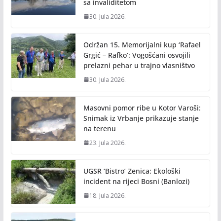
sa invaliditetom
30. Jula 2026.
Održan 15. Memorijalni kup ‘Rafael
Grgić – Rafko’: Vogošćani osvojili
prelazni pehar u trajno vlasništvo
30. Jula 2026.
Masovni pomor ribe u Kotor Varoši:
Snimak iz Vrbanje prikazuje stanje
na terenu
23. Jula 2026.
UGSR ‘Bistro’ Zenica: Ekološki
incident na rijeci Bosni (Banlozi)
18. Jula 2026.