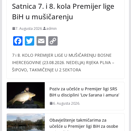
Satnica 7. i 8. kola Premijer lige
BiH u mušičarenju
7. Augusta 2026.
admin
F
T
E
C
ac
w
m
o
7 i 8. KOLO PREMIJER LIGE U MUŠIČARENJU BOSNE
e
itt
ai
p
IHERCEGOVINE (23.08.2026. NEDELJA) RIJEKA PLIVA –
b
er
l
y
ŠIPOVO, TAKMIČENJE U 2 SEKTORA
o
Li
o
n
Poziv za učešće u Premijer ligi SRS
k
k
BiH u disciplini ‘Lov šarana i amura’
6. Augusta 2026.
Obavještenje takmičarima za
učešće u Premijer ligi BiH za osobe