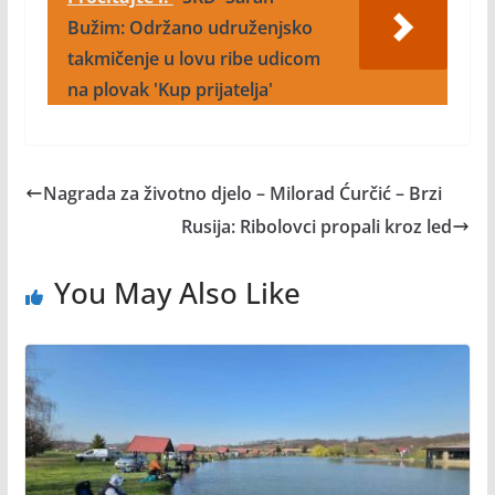
Bužim: Održano udruženjsko
takmičenje u lovu ribe udicom
na plovak 'Kup prijatelja'
Nagrada za životno djelo – Milorad Ćurčić – Brzi
Rusija: Ribolovci propali kroz led
You May Also Like