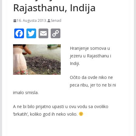
Rajasthanu, Indija
16. Augusta 2013.
Senad
F
T
E
C
ac
w
m
o
Hranjenje somova u
e
itt
ai
p
jezeru u Rajasthanu i
b
er
l
y
Indiji.
o
Li
Očito da ovde niko ne
o
n
peca ribu, jer to ne bi ni
k
k
imalo smisla.
A ne bi bilo prijatno upasti u ovu vodu sa ovoliko
‘brkatih’, koliko god ih neko volio.