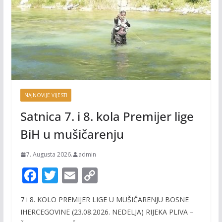
NAJNOVIJE VIJESTI
Satnica 7. i 8. kola Premijer lige
BiH u mušičarenju
7. Augusta 2026.
admin
F
T
E
C
ac
w
m
o
7 i 8. KOLO PREMIJER LIGE U MUŠIČARENJU BOSNE
e
itt
ai
p
IHERCEGOVINE (23.08.2026. NEDELJA) RIJEKA PLIVA –