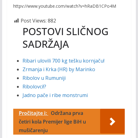
httpv://www.youtube.com/watch?v=hRaDB1CPo4M
Post Views:
882
POSTOVI SLIČNOG
SADRŽAJA
Ribari ulovili 700 kg tešku kornjaču!
Zrmanja i Krka (HR) by Marinko
Ribolov u Rumuniji
Ribolovci!?
Jadno pače i ribe monstrumi
Pročitajte i:
Održana prva
četiri kola Premijer lige BiH u
mušičarenju