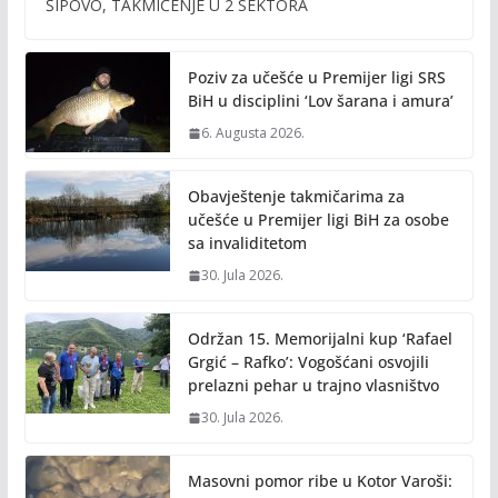
b
er
l
y
ŠIPOVO, TAKMIČENJE U 2 SEKTORA
o
Li
o
n
Poziv za učešće u Premijer ligi SRS
k
k
BiH u disciplini ‘Lov šarana i amura’
6. Augusta 2026.
Obavještenje takmičarima za
učešće u Premijer ligi BiH za osobe
sa invaliditetom
30. Jula 2026.
Održan 15. Memorijalni kup ‘Rafael
Grgić – Rafko’: Vogošćani osvojili
prelazni pehar u trajno vlasništvo
30. Jula 2026.
Masovni pomor ribe u Kotor Varoši: