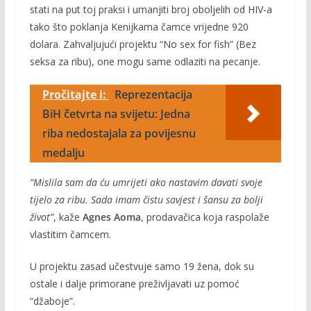
stati na put toj praksi i umanjiti broj oboljelih od HIV-a
tako što poklanja Kenijkama čamce vrijedne 920
dolara. Zahvaljujući projektu “No sex for fish” (Bez
seksa za ribu), one mogu same odlaziti na pecanje.
Pročitajte i:
Reprezentacija
BiH četvrta na svijetu: Jedna
riba nedostajala za povijesnu
medalju
“Mislila sam da ću umrijeti ako nastavim davati svoje
tijelo za ribu. Sada imam čistu savjest i šansu za bolji
život”
, kaže
Agnes Aoma
, prodavačica koja raspolaže
vlastitim čamcem.
U projektu zasad učestvuje samo 19 žena, dok su
ostale i dalje primorane preživljavati uz pomoć
“džaboje”.