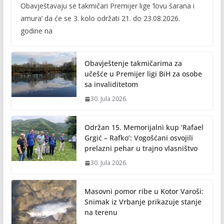
Obavještavaju se takmičari Premijer lige ‘lovu šarana i
e
itt
ai
p
amura’ da će se 3. kolo održati 21. do 23.08.2026.
b
er
l
y
godine na
o
Li
o
n
Obavještenje takmičarima za
k
k
učešće u Premijer ligi BiH za osobe
sa invaliditetom
30. Jula 2026.
Održan 15. Memorijalni kup ‘Rafael
Grgić – Rafko’: Vogošćani osvojili
prelazni pehar u trajno vlasništvo
30. Jula 2026.
Masovni pomor ribe u Kotor Varoši:
Snimak iz Vrbanje prikazuje stanje
na terenu