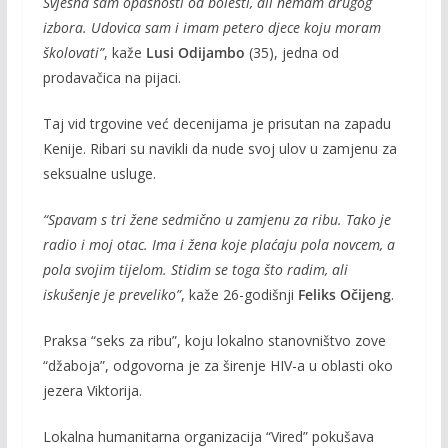
Svjesna sam opasnosti od bolesti, ali nemam drugog
izbora. Udovica sam i imam petero djece koju moram
školovati”
, kaže
Lusi Odijambo
(35), jedna od
prodavačica na pijaci.
Taj vid trgovine već decenijama je prisutan na zapadu
Kenije. Ribari su navikli da nude svoj ulov u zamjenu za
seksualne usluge.
“Spavam s tri žene sedmično u zamjenu za ribu. Tako je
radio i moj otac. Ima i žena koje
plaćaju pola novcem, a
pola svojim tijelom. Stidim se toga što radim, ali
iskušenje je preveliko”
, kaže 26-godišnji
Feliks Očijeng
.
Praksa “seks za ribu”, koju lokalno stanovništvo zove
“džaboja”, odgovorna je za širenje HIV-a u oblasti oko
jezera Viktorija.
Lokalna humanitarna organizacija “Vired” pokušava