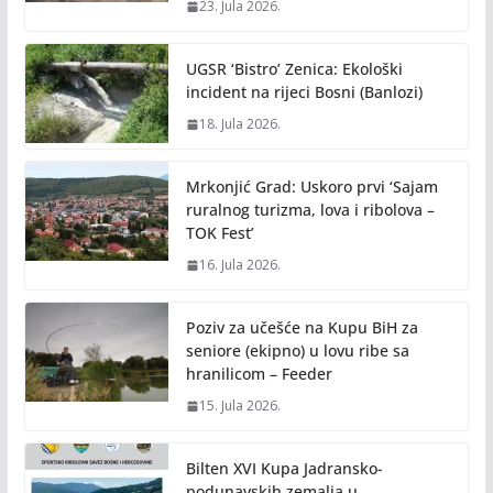
23. Jula 2026.
UGSR ‘Bistro’ Zenica: Ekološki
incident na rijeci Bosni (Banlozi)
18. Jula 2026.
Mrkonjić Grad: Uskoro prvi ‘Sajam
ruralnog turizma, lova i ribolova –
TOK Fest’
16. Jula 2026.
Poziv za učešće na Kupu BiH za
seniore (ekipno) u lovu ribe sa
hranilicom – Feeder
15. Jula 2026.
Bilten XVI Kupa Jadransko-
podunavskih zemalja u