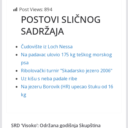
Post Views:
894
POSTOVI SLIČNOG
SADRŽAJA
Čudovište iz Loch Nessa
Na padavac ulovio 175 kg teškog morskog
psa
Ribolovački turnir "Skadarsko jezero 2006"
Uz kišu s neba padale ribe
Na jezeru Borovik (HR) upecao štuku od 16
kg
SRD ‘Visoko’: Održana godišnja Skupština