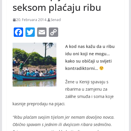
seksom plaćaju ribu
20. Februara 2014.
Senad
F
T
E
C
ac
w
m
o
A kod nas kažu da u ribu
e
itt
ai
p
idu oni koji ne mogu…
b
er
l
y
kako su običaji u svijeti
o
Li
kontradiktorni…
o
n
Žene u Keniji spavaju s
k
k
ribarima u zamjenu za
zalihe smuđa i soma koje
kasnije preprodaju na pijaci.
“Ribu plaćam svojim tijelom jer nemam dovoljno novca.
Obično spavam s jednim ili dvojicom ribara sedmično.