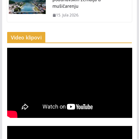
mušičarenju
15. Jula 2026.
Video klipovi