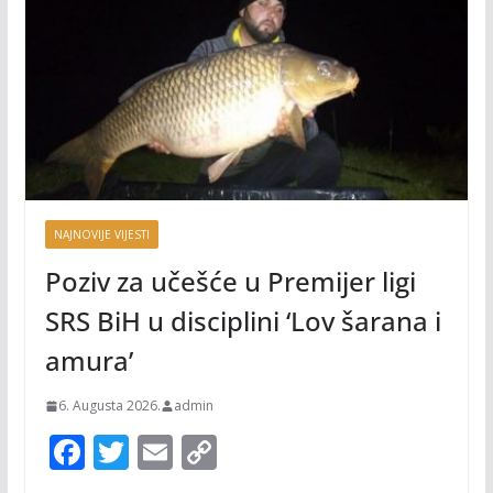
NAJNOVIJE VIJESTI
Poziv za učešće u Premijer ligi
SRS BiH u disciplini ‘Lov šarana i
amura’
6. Augusta 2026.
admin
F
T
E
C
ac
w
m
o