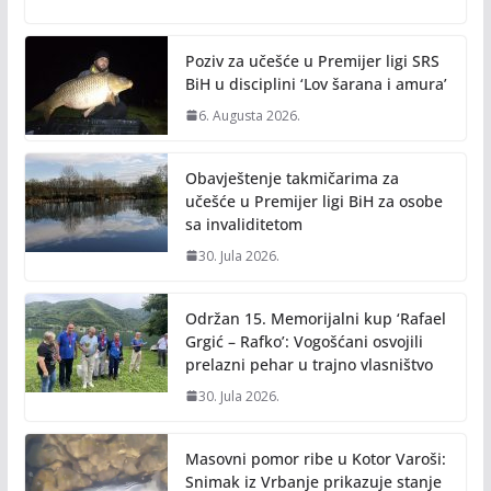
o
Li
o
n
Poziv za učešće u Premijer ligi SRS
k
k
BiH u disciplini ‘Lov šarana i amura’
6. Augusta 2026.
Obavještenje takmičarima za
učešće u Premijer ligi BiH za osobe
sa invaliditetom
30. Jula 2026.
Održan 15. Memorijalni kup ‘Rafael
Grgić – Rafko’: Vogošćani osvojili
prelazni pehar u trajno vlasništvo
30. Jula 2026.
Masovni pomor ribe u Kotor Varoši:
Snimak iz Vrbanje prikazuje stanje