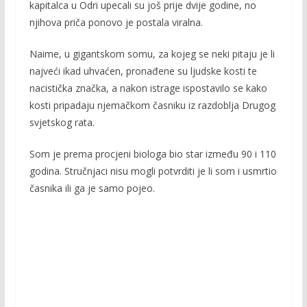
k
k
kapitalca u Odri upecali su još prije dvije godine, no
njihova priča ponovo je postala viralna.
Naime, u gigantskom somu, za kojeg se neki pitaju je li
najveći ikad uhvaćen, pronađene su ljudske kosti te
nacistička značka, a nakon istrage ispostavilo se kako
kosti pripadaju njemačkom časniku iz razdoblja Drugog
svjetskog rata.
Som je prema procjeni biologa bio star između 90 i 110
godina. Stručnjaci nisu mogli potvrditi je li som i usmrtio
časnika ili ga je samo pojeo.