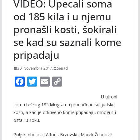
VIDEO: Upecali soma
od 185 kila i u njemu
pronašli kosti, šokirali
se kad su saznali kome
pripadaju
30. Novembra 2017.
Senad
F
T
E
C
ac
w
m
o
U utrobi
e
itt
ai
p
soma teškog 185 kilograma pronađene su ljudske
b
er
l
y
kosti, a kad je otkriveno kome pripadaju, mnogi su
o
Li
ostali u šoku.
o
n
Poljski ribolovci Alfons Brzovski i Marek Ždanovič