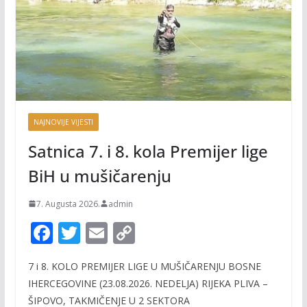
NAJNOVIJE VIJESTI
Satnica 7. i 8. kola Premijer lige
BiH u mušičarenju
7. Augusta 2026.
admin
F
T
E
C
ac
w
m
o
7 i 8. KOLO PREMIJER LIGE U MUŠIČARENJU BOSNE
e
itt
ai
p
IHERCEGOVINE (23.08.2026. NEDELJA) RIJEKA PLIVA –
b
er
l
y
ŠIPOVO, TAKMIČENJE U 2 SEKTORA