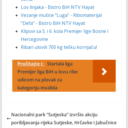
Lov linjaka - Bistro BiH NTV Hayat
Vezanje mušice "Luga" - Ribomaterijal
"Defa" - Bistro BiH NTV Hayat
Klipovi sa 5. i 6. kola Premijer lige Bosne i
Hercegovine
Ribari ulovili 700 kg tešku kornjaču!
Pročitajte i:
Startala liga
Premijer liga BiH u lovu ribe
udicom na plovak za
kategoriju invalida
Nacionalni park “Sutjeska” izvršio akciju
poribljavanja rijeka Sutjeske, Hrčavke i Jabučnice