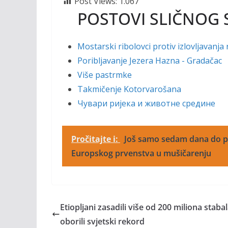
Post Views:
1.067
POSTOVI SLIČNOG 
Mostarski ribolovci protiv izlovljavanja 
Poribljavanje Jezera Hazna - Gradačac
Više pastrmke
Takmičenje Kotorvarošana
Чувари ријека и животне средине
Pročitajte i:
Još samo sedam dana do po
Europskog prvenstva u mušičarenju
Etiopljani zasadili više od 200 miliona stabal
oborili svjetski rekord