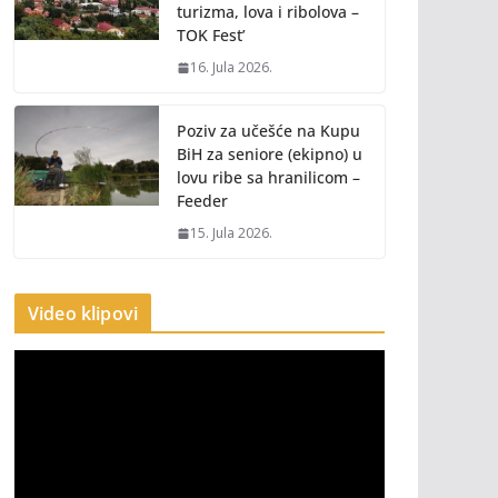
turizma, lova i ribolova –
TOK Fest’
16. Jula 2026.
Poziv za učešće na Kupu
BiH za seniore (ekipno) u
lovu ribe sa hranilicom –
Feeder
15. Jula 2026.
Video klipovi