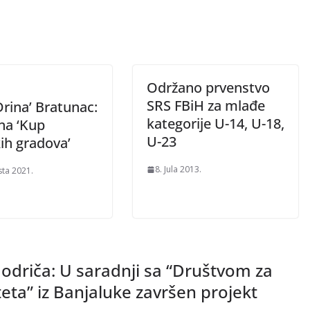
Održano prvenstvo
SRS FBiH za mlađe
rina’ Bratunac:
kategorije U-14, U-18,
na ‘Kup
U-23
ih gradova’
8. Jula 2013.
sta 2021.
odriča: U saradnji sa “Društvom za
iteta” iz Banjaluke završen projekt