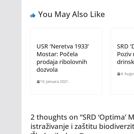
You May Also Like
USR ‘Neretva 1933’
SRD ‘D
Mostar: Počela
Poziv 
prodaja ribolovnih
drinsk
dozvola
4. Augu
19. Januara 2021.
2 thoughts on “
SRD ‘Optima’ M
istraživanje i zaštitu biodiverz