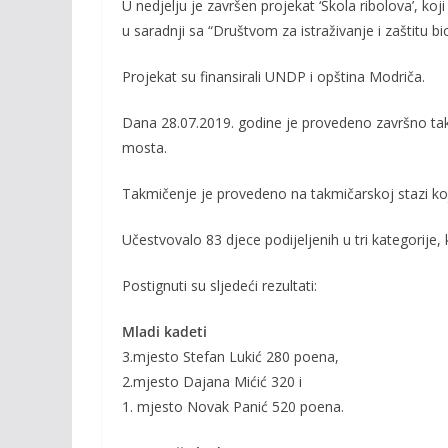
U nedjelju je završen projekat ‘Škola ribolova’, ko
e
itt
ai
p
u saradnji sa “Društvom za istraživanje i zaštitu bi
b
er
l
y
o
Li
Projekat su finansirali UNDP i opština Modriča.
o
n
Dana 28.07.2019. godine je provedeno završno takm
k
k
mosta.
Takmičenje je provedeno na takmičarskoj stazi koja
Učestvovalo 83 djece podijeljenih u tri kategorije, 
Postignuti su sljedeći rezultati:
Mladi kadeti
3.mjesto Stefan Lukić 280 poena,
2.mjesto Dajana Mićić 320 i
1. mjesto Novak Panić 520 poena.