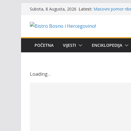
Skip
Latest:
Masovni pomor ribe 
Subota, 8 Augusta, 2026
to
prikazuje stanje na
Satnica 7. i 8. kola
content
Poziv za učešće u Pr
i amura’
Obavještenje takmič
osobe sa invalidite
POČETNA
VIJESTI
ENCIKLOPEDIJA
Održan 15. Memorija
osvojili prelazni pe
Loading
.
.
.