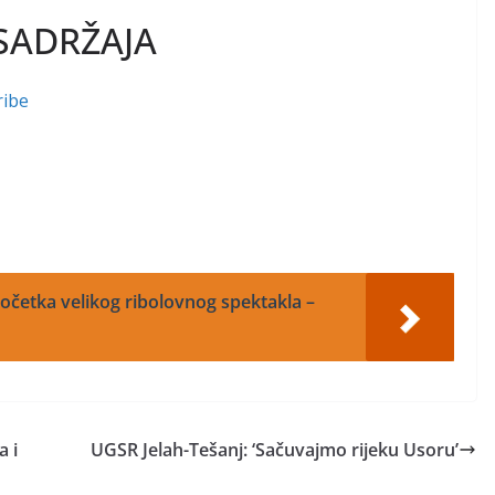
SADRŽAJA
ribe
četka velikog ribolovnog spektakla –
a i
UGSR Jelah-Tešanj: ‘Sačuvajmo rijeku Usoru’