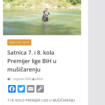
NAJNOVIJE VIJESTI
Satnica 7. i 8. kola
Premijer lige BiH u
mušičarenju
7. Augusta 2026.
admin
F
T
E
C
ac
w
m
o
7 i 8. KOLO PREMIJER LIGE U MUŠIČARENJU
e
itt
ai
p