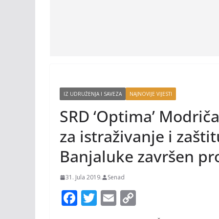
IZ UDRUŽENJA I SAVEZA
NAJNOVIJE VIJESTI
SRD ‘Optima’ Modriča
za istraživanje i zašti
Banjaluke završen pro
31. Jula 2019.
Senad
F
T
E
C
ac
w
m
o