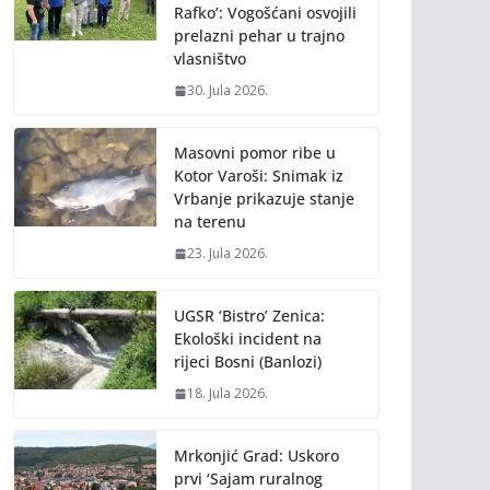
Rafko’: Vogošćani osvojili
prelazni pehar u trajno
vlasništvo
30. Jula 2026.
Masovni pomor ribe u
Kotor Varoši: Snimak iz
Vrbanje prikazuje stanje
na terenu
23. Jula 2026.
UGSR ‘Bistro’ Zenica:
Ekološki incident na
rijeci Bosni (Banlozi)
18. Jula 2026.
Mrkonjić Grad: Uskoro
prvi ‘Sajam ruralnog