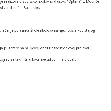
ji je realizovalo Sportsko ribolovno društvo “Optima” iz Modriče
odiverziteta” iz Banjaluke.
ičenje polaznika Škole ribolova na rijeci Bosni kod starog
 je izgrađena na lijevoj obali Bosne kroz ovaj projekat.
koji su se takmičili u lovu ribe udicom na plovak.