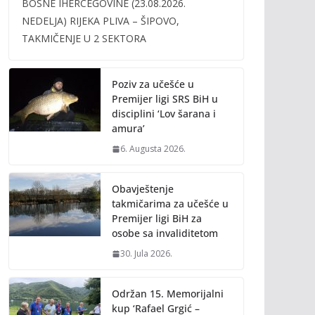
BOSNE IHERCEGOVINE (23.08.2026.
b
er
l
y
NEDELJA) RIJEKA PLIVA – ŠIPOVO,
o
Li
TAKMIČENJE U 2 SEKTORA
o
n
k
k
Poziv za učešće u
Premijer ligi SRS BiH u
disciplini ‘Lov šarana i
amura’
6. Augusta 2026.
Obavještenje
takmičarima za učešće u
Premijer ligi BiH za
osobe sa invaliditetom
30. Jula 2026.
Održan 15. Memorijalni
kup ‘Rafael Grgić –