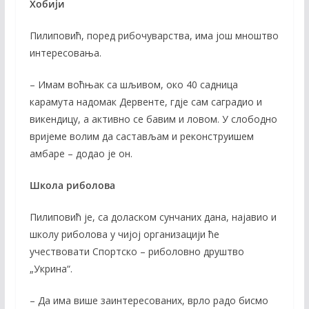
Хобији
Пилиповић, поред рибочуварства, има још мноштво
интересовања.
– Имам воћњак са шљивом, око 40 садница
карамута надомак Дервенте, гдје сам саградио и
викендицу, а активно се бавим и ловом. У слободно
вријеме волим да састављам и реконструишем
амбаре – додао је он.
Школа риболова
Пилиповић је, са доласком сунчаних дана, најавио и
школу риболова у чијој организацији ће
учествовати Спортско – риболовно друштво
„Укрина“.
– Да има више заинтересованих, врло радо бисмо