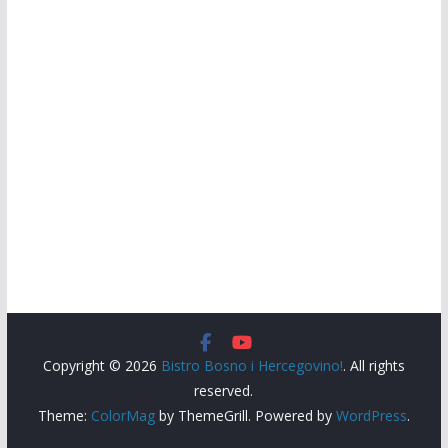
Copyright © 2026
Bistro Bosno i Hercegovino!
. All rights
reserved.
Theme:
ColorMag
by ThemeGrill. Powered by
WordPress
.