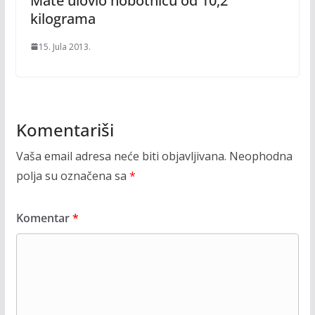
Mate ulovio hobotnicu od 10,2
kilograma
15. Jula 2013.
Komentariši
Vaša email adresa neće biti objavljivana.
Neophodna
polja su označena sa
*
Komentar
*