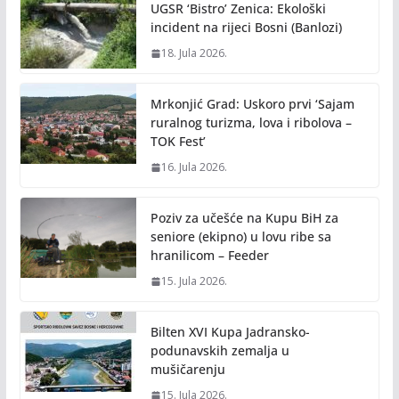
UGSR ‘Bistro’ Zenica: Ekološki
incident na rijeci Bosni (Banlozi)
18. Jula 2026.
Mrkonjić Grad: Uskoro prvi ‘Sajam
ruralnog turizma, lova i ribolova –
TOK Fest’
16. Jula 2026.
Poziv za učešće na Kupu BiH za
seniore (ekipno) u lovu ribe sa
hranilicom – Feeder
15. Jula 2026.
Bilten XVI Kupa Jadransko-
podunavskih zemalja u
mušičarenju
15. Jula 2026.