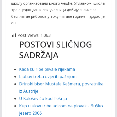
школу организовали много чешће. Углавном, школа
траје један дан и сви учесници добију значке за
бесплатан риболов у току читаве године – додао је
он.
Post Views:
1.063
POSTOVI SLIČNOG
SADRŽAJA
Kada su ribe plivale rijekama
Ljubav treba ovjeriti pažnjom
Drinski biser Mustafe Kešmera, povratnika
iz Austrije
U Kaloševiću kod Tešnja
Kup u ulovu ribe udicom na plovak - Buško
jezero 2006.