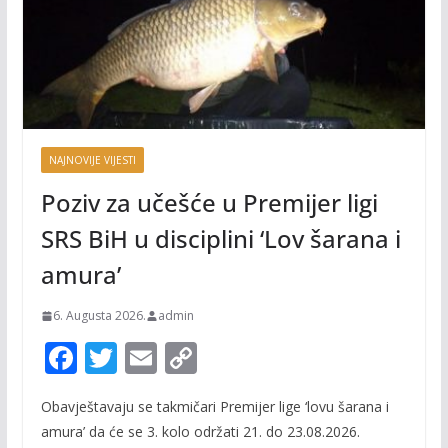
NAJNOVIJE VIJESTI
Poziv za učešće u Premijer ligi
SRS BiH u disciplini ‘Lov šarana i
amura’
6. Augusta 2026.
admin
F
T
E
C
ac
w
m
o
Obavještavaju se takmičari Premijer lige ‘lovu šarana i
e
itt
ai
p
amura’ da će se 3. kolo održati 21. do 23.08.2026.