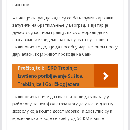
сиреном.
– Била је ситуација када су се бањалучки кајакаши
запутили на братимљење у Београд, а вјетар је
дувао у супротном правцу, па смо морали да их
спасавамо и изведемо на праву путању – прича
Пилиповић те додаје да посебну чар његовом послу
дају аласи, који живот проводе на Сави.
Pročitajte i:
SRD Trebinje:
Izvršeno poribljavanje Sušice,
Trebišnjice i Goričkog jezera
Пилиповић истиче да сви који желе да уживају у
риболову на некој од стаза могу да уплате дневну
дозволу која кошта десет марака, а доступне су и
мјесечне карте које се крећу од 50 КМ и више.