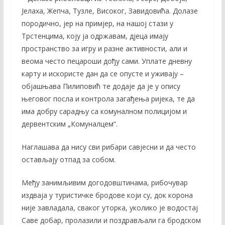
Јелаха, Жепча, Тузле, Високог, Завидовића. Долазе
породично, јер на примјер, на нашој стази у
Трстенцима, коју ја одржавам, дјеца имају
пространство за игру и разне активности, али и
веома често пецароши дођу сами. Уплате дневну
карту и искористе дан да се опусте и уживају –
објашњава Пилиповић те додаје да је у опису
његовог посла и контрола загађења ријека, те да
има добру сарадњу са комуналном полицијом и
дервентским „Комуналцем“.
Наглашава да нису сви рибари савјесни и да често
остављају отпад за собом.
Међу занимљивим догодовштинама, рибочувар
издваја у туристичке бродове који су, док корона
није завладала, сваког уторка, уколико је водостај
Саве добар, пролазили и поздрављали га бродском