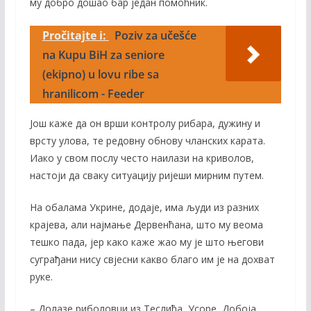
му добро дошао бар један помоћник.
Pročitajte i:
Poziv za učešće
na Kupu BiH za seniore
(ekipno) u lovu ribe sa
hranilicom - Feeder
Још каже да он врши контролу рибара, дужину и
врсту улова, те редовну обнову чланских карата.
Иако у свом послу често наилази на криволов,
настоји да сваку ситуацију ријеши мирним путем.
На обалама Укрине, додаје, има људи из разних
крајева, али најмање Дервенћана, што му веома
тешко пада, јер како каже жао му је што његови
суграђани нису свјесни какво благо им је на дохват
руке.
– Долазе риболовци из Теслића, Усоре, Добоја,