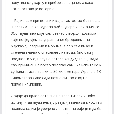
прву чланску карту и прибор за пецање, а како
каже, остало је историја.
– Радио сам при војсци и када сам остао без посла
„налетим“ на конкурс за рибочувара и пријавим се.
Због вјештина које сам стекао у војсци, дозвола
које посједујем за управљање бродовима на
ријекама, језерима и морима, а већ сам имао и
стечена знања о спасавању на води, био сам у
предности у односу на остале кандидате. Од када
сам примљен на посао полагао сам низ испита који
су били заиста тешки, а 30 километара Укрине и 13
километара Саве сада познајем као свој џеп –
прича Пилиповић.
Додаје да врло често зна на терен изаћи и ноћу,
истичући да људи немају разумијевања за мноштво
правила којим је уређено ловство на ријеци и да би