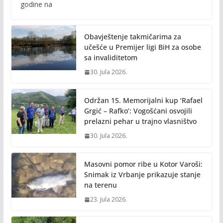
b
er
l
y
godine na
o
Li
o
n
Obavještenje takmičarima za
k
k
učešće u Premijer ligi BiH za osobe
sa invaliditetom
30. Jula 2026.
Održan 15. Memorijalni kup ‘Rafael
Grgić – Rafko’: Vogošćani osvojili
prelazni pehar u trajno vlasništvo
30. Jula 2026.
Masovni pomor ribe u Kotor Varoši:
Snimak iz Vrbanje prikazuje stanje
na terenu
23. Jula 2026.