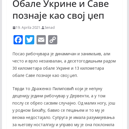
Обале Укрине и Саве
познаје као свој џеп
19. Aprila 2021.
Senad
F
T
E
C
ac
w
m
o
Посао рибочувара је динамичан и занимљив, али
e
itt
ai
p
често и врло незахвалан, а десетогодишњим радом
b
er
l
y
30 километара обале Укрине и 13 километара
o
Li
обале Саве познаје као свој џеп.
o
n
Тврди то Драженко Пилиповић који је непуну
k
k
деценију једини рибочувар у Дервенти, а у том
послу се обрео сасвим случајно. Од малих ногу, још
у родном Бихаћу, бавио се пецањем и то му је
веома недостајало. Супруга је имала разумијевања
за његову носталгију и управо му је она поклонила