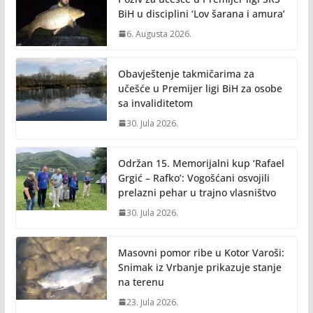
BiH u disciplini ‘Lov šarana i amura’
6. Augusta 2026.
Obavještenje takmičarima za
učešće u Premijer ligi BiH za osobe
sa invaliditetom
30. Jula 2026.
Održan 15. Memorijalni kup ‘Rafael
Grgić – Rafko’: Vogošćani osvojili
prelazni pehar u trajno vlasništvo
30. Jula 2026.
Masovni pomor ribe u Kotor Varoši:
Snimak iz Vrbanje prikazuje stanje
na terenu
23. Jula 2026.