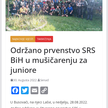
NAJNOVIJE VIJESTI
TAKMIČENJA
Održano prvenstvo SRS
BiH u mušičarenju za
juniore
30. Augusta 2022.
Senad
F
T
E
C
ac
w
m
o
U Busovači, na rijeci Lašvi, u nedjelju, 28.08.2022.
e
itt
ai
p