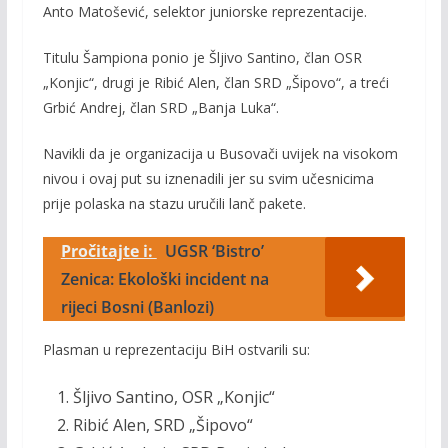
Anto Matošević, selektor juniorske reprezentacije.
Titulu Šampiona ponio je Šljivo Santino, član OSR
„Konjic“, drugi je Ribić Alen, član SRD „Šipovo“, a treći
Grbić Andrej, član SRD „Banja Luka“.
Navikli da je organizacija u Busovači uvijek na visokom
nivou i ovaj put su iznenadili jer su svim učesnicima
prije polaska na stazu uručili lanč pakete.
Pročitajte i:
UGSR ‘Bistro’
Zenica: Ekološki incident na
rijeci Bosni (Banlozi)
Plasman u reprezentaciju BiH ostvarili su:
Šljivo Santino, OSR „Konjic“
Ribić Alen, SRD „Šipovo“