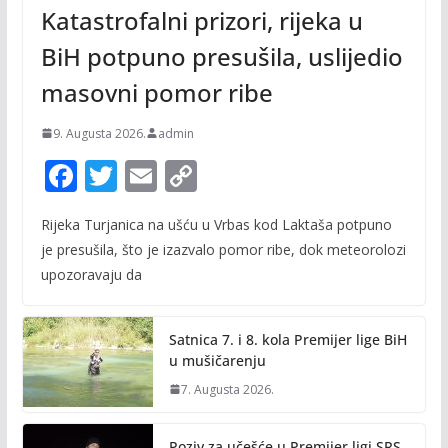
Katastrofalni prizori, rijeka u
BiH potpuno presušila, uslijedio
masovni pomor ribe
9. Augusta 2026.
admin
F
T
E
C
ac
w
m
o
Rijeka Turjanica na ušću u Vrbas kod Laktaša potpuno
e
itt
ai
p
je presušila, što je izazvalo pomor ribe, dok meteorolozi
b
er
l
y
upozoravaju da
o
Li
o
n
Satnica 7. i 8. kola Premijer lige BiH
k
k
u mušičarenju
7. Augusta 2026.
Poziv za učešće u Premijer ligi SRS