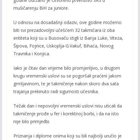
godine održano je Otvoreno prvenstvo SRS u
b
er
l
y
mušičarenju BiH za juniore.
o
Li
U odnosu na dosadašnji odaziv, ove godine možemo
o
n
biti svi prezadovoljni učešćem 32 takmičara iz oba
k
k
entiteta koji su u Busovaču stigli iz Banja Luke, Viteza,
Šipova, Fojnice, Uskoplja-G.Vakuf, Bihaća, Novog
Travnika i Konjica.
Iako je čitav dan vrijeme bilo promjenljivo, u drugom
krugu vremenski uslovi su se pogoršali praćeni jakom
grmljavinom, te je takmičenje nakon skoro dva sata
trajanja prekinuto radi sigurnosti učesnika.
Težak dan i nepovoljni vremenski uslovi nisu uticali da
takmičenje prođe u fer i korektnoj borbi, i da na isto
nije bilo primjedbi.
Priznanja i diplome onima koji su bili najbolji uručio je