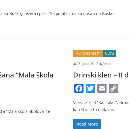
ulova sa Buškog jezera i piše: “Sa prijateljima sa došao na Buško
NAJNOVIJE VIJESTI
ULOVI
25. Juna 2012.
Senad
žana “Mala škola
Drinski klen – II d
F
T
E
C
ac
w
m
o
Vijest iz STR “Kapitalac”, Bra
e
itt
ai
p
kao što je to nedavno
ta “Mala škola ribolova” te
b
er
l
y
o
Li
Read More