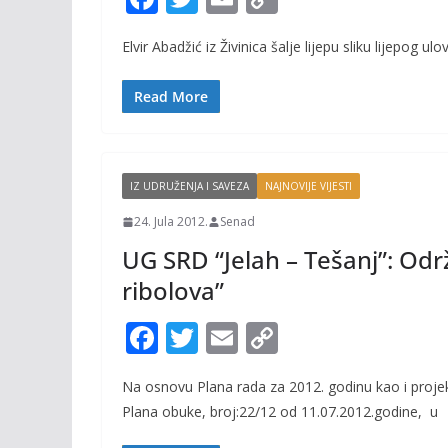
ac
w
m
o
Elvir Abadžić iz Živinica šalje lijepu sliku lijepog 
e
itt
ai
p
b
er
l
y
Read More
o
Li
o
n
k
k
IZ UDRUŽENJA I SAVEZA
NAJNOVIJE VIJESTI
24. Jula 2012.
Senad
UG SRD “Jelah – Tešanj”: Odr
ribolova”
F
T
E
C
ac
w
m
o
Na osnovu Plana rada za 2012. godinu kao i projek
e
itt
ai
p
Plana obuke, broj:22/12 od 11.07.2012.godine, u
b
er
l
y