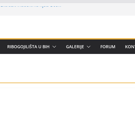
Ekološki incident na rijeci Bosni
ijer ligi SRS BiH u disciplini ‘Lov šarana
rima za učešće u Premijer ligi BiH za
om
ni kup ‘Rafael Grgić – Rafko’: Vogošćani
RIBOGOJILIŠTA U BIH
GALERIJE
FORUM
KON
r u trajno vlasništvo
 Kotor Varoši: Snimak iz Vrbanje
erenu