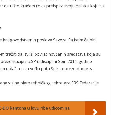
r da u što kraćem roku preispita svoju odluku koju su
:
 knjigovodstvenih poslova Saveza. Sa istim će biti
tom tražiti da izvrši povrat novčanih sredstava koja su
rezentacije na SP u disciplini Spin 2014. godine;
kom uplaćene za vođu puta Spin reprezentacije za
trena visina plate tehničkog sekretara SRS Federacije
ZE-DO kantona u lovu ribe udicom na