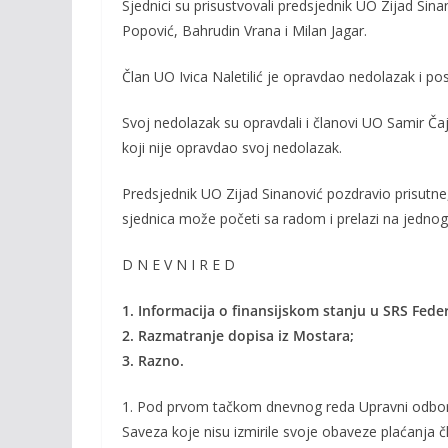
Sjednici su prisustvovali predsjednik UO Zijad Sin
Popović, Bahrudin Vrana i Milan Jagar.
Član UO Ivica Naletilić je opravdao nedolazak i 
Svoj nedolazak su opravdali i članovi UO Samir Čaji
koji nije opravdao svoj nedolazak.
Predsjednik UO Zijad Sinanović pozdravio prisutn
sjednica može početi sa radom i prelazi na jednog
D N E V N I R E D
1. Informacija o finansijskom stanju u SRS Feder
2. Razmatranje dopisa iz Mostara;
3. Razno.
1. Pod prvom tačkom dnevnog reda Upravni odbor 
Saveza koje nisu izmirile svoje obaveze plaćanja čla