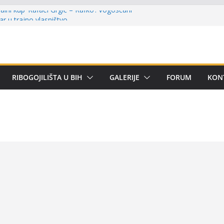
lni kup ‘Rafael Grgić – Rafko’: Vogošćani
har u trajno vlasništvo
u Kotor Varoši: Snimak iz Vrbanje
 terenu
 Premijer lige BiH u mušičarenju
emijer ligi SRS BiH u disciplini ‘Lov šarana
RIBOGOJILIŠTA U BIH
GALERIJE
FORUM
KON
arima za učešće u Premijer ligi BiH za
tom