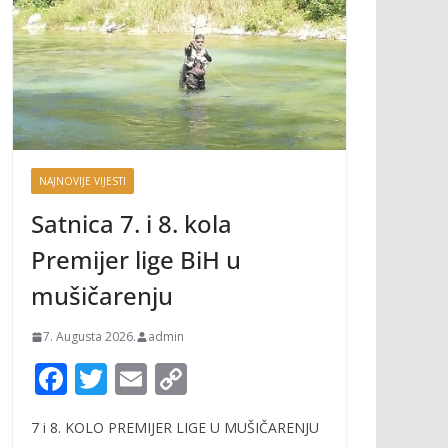
NAJNOVIJE VIJESTI
Satnica 7. i 8. kola
Premijer lige BiH u
mušičarenju
7. Augusta 2026.
admin
F
T
E
C
ac
w
m
o
7 i 8. KOLO PREMIJER LIGE U MUŠIČARENJU
e
itt
ai
p