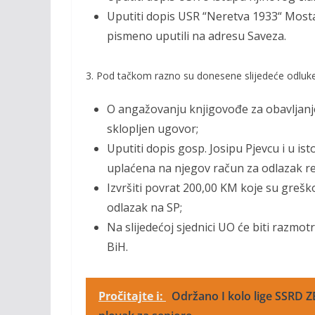
Uputiti dopis USR “Neretva 1933“ Mosta
pismeno uputili na adresu Saveza.
3. Pod tačkom razno su donesene slijedeće odluke
O angažovanju knjigovođe za obavljanje
sklopljen ugovor;
Uputiti dopis gosp. Josipu Pjevcu i u is
uplaćena na njegov račun za odlazak rep
Izvršiti povrat 200,00 KM koje su greš
odlazak na SP;
Na slijedećoj sjednici UO će biti razmo
BiH.
Pročitajte i:
Održano I kolo lige SSRD 