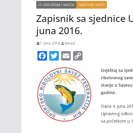
IZ UDRUŽENJA I SAVEZA
NAJNOVIJE VIJESTI
Zapisnik sa sjednice 
juna 2016.
7. Juna 2016.
Senad
F
T
E
C
ac
w
m
o
Izvještaj sa sj
e
itt
ai
p
ribolovnog save
b
er
l
y
stanje u Savezu 
o
Li
godine.
o
n
Dana 4. juna 201
k
k
Upravnog odbora
sa početkom u 11