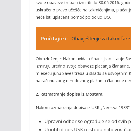
svoje obaveze trebaju izmiriti do 30.06.2016. god
uskračeno pravo učešće na takmičenjima, plaćanje 
neće biti uplaćena pomoć po odluci UO.
Pročitajte i:
Obavještenje za takmičare k
Obrazloženje: Nakon uvida u finansijsko stanje Sa
izmiruju uredno svoje obaveze plaćanja članarine, 
mjesecu junu Savez treba u skladu sa usvojenim 
na računu zbog neredovnog plaćanja članarine nem
2. Razmatranje dopisa iz Mostara;
Nakon razmatranja dopisa iz USR „Neretva 1933“ 
Upravni odbor se ograđuje se od svih po
Uputiti dopis USK o istupu njihovog čla