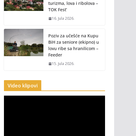
turizma, lova i ribolova –
TOK Fest’
16. Jula 2026.
Poziv za učešće na Kupu
BiH za seniore (ekipno) u
lovu ribe sa hranilicom –
Feeder
15. Jula 2026.
Video klipovi