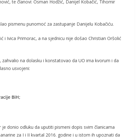
anović, te članovi: Osman Hodžić, Danijel Kobačić, Tihomir
poslao pismenu punomoć za zastupanje Danijelu Kobačiću.
ć i Ivica Primorac, a na sjednicu nije došao Christian Oršolić
e, zahvalio na dolasku i konstatovao da UO ima kvorum i da
lasno usvojeni:
acije BiH;
je donio odluku da uputiti pismeni dopis svim članicama
narine za I i II kvartal 2016. godine i u istom ih upoznati da