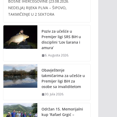
BOSNE IHERCEGOVINE (23.08.2026.
b
er
l
y
NEDELJA) RIJEKA PLIVA – ŠIPOVO,
o
Li
TAKMIČENJE U 2 SEKTORA
o
n
k
k
Poziv za učešće u
Premijer ligi SRS BiH u
disciplini ‘Lov šarana i
amura’
6. Augusta 2026.
Obavještenje
takmičarima za učešće u
Premijer ligi BiH za
osobe sa invaliditetom
30. Jula 2026.
Održan 15. Memorijalni
kup ‘Rafael Grgić –