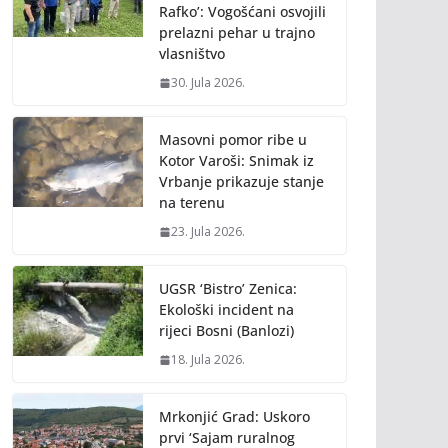
Rafko’: Vogošćani osvojili
prelazni pehar u trajno
vlasništvo
30. Jula 2026.
Masovni pomor ribe u
Kotor Varoši: Snimak iz
Vrbanje prikazuje stanje
na terenu
23. Jula 2026.
UGSR ‘Bistro’ Zenica:
Ekološki incident na
rijeci Bosni (Banlozi)
18. Jula 2026.
Mrkonjić Grad: Uskoro
prvi ‘Sajam ruralnog