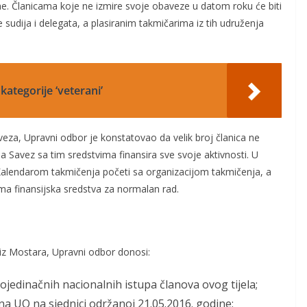
ine. Članicama koje ne izmire svoje obaveze u datom roku će biti
sudija i delegata, a plasiranim takmičarima iz tih udruženja
ategorije ‘veterani’
veza, Upravni odbor je konstatovao da velik broj članica ne
a Savez sa tim sredstvima finansira sve svoje aktivnosti. U
Kalendarom takmičenja početi sa organizacijom takmičenja, a
a finansijska sredstva za normalan rad.
iz Mostara, Upravni odbor donosi:
jedinačnih nacionalnih istupa članova ovog tijela;
na UO na sjednici održanoj 21.05.2016. godine;