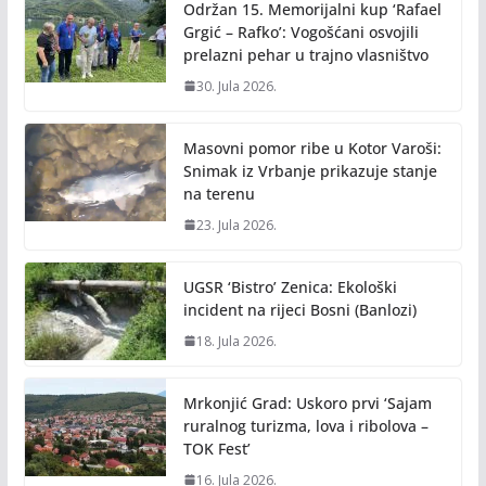
Održan 15. Memorijalni kup ‘Rafael
Grgić – Rafko’: Vogošćani osvojili
prelazni pehar u trajno vlasništvo
30. Jula 2026.
Masovni pomor ribe u Kotor Varoši:
Snimak iz Vrbanje prikazuje stanje
na terenu
23. Jula 2026.
UGSR ‘Bistro’ Zenica: Ekološki
incident na rijeci Bosni (Banlozi)
18. Jula 2026.
Mrkonjić Grad: Uskoro prvi ‘Sajam
ruralnog turizma, lova i ribolova –
TOK Fest’
16. Jula 2026.