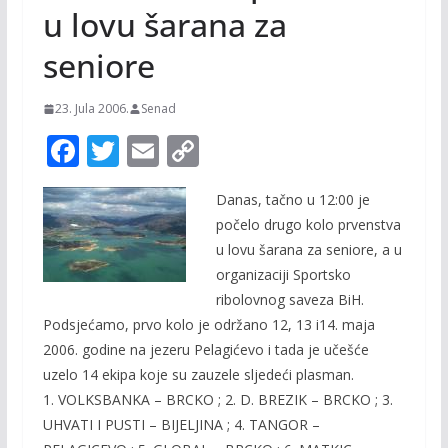
u lovu šarana za
seniore
23. Jula 2006.
Senad
F
T
E
C
ac
w
m
o
Danas, tačno u 12:00 je
e
itt
ai
p
počelo drugo kolo prvenstva
b
er
l
y
u lovu šarana za seniore, a u
o
Li
organizaciji Sportsko
o
n
ribolovnog saveza BiH.
Podsjećamo, prvo kolo je održano 12, 13 i14. maja
k
k
2006. godine na jezeru Pelagićevo i tada je učešće
uzelo 14 ekipa koje su zauzele sljedeći plasman.
1. VOLKSBANKA – BRCKO ; 2. D. BREZIK – BRCKO ; 3.
UHVATI I PUSTI – BIJELJINA ; 4. TANGOR –