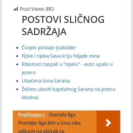
Post Views:
882
POSTOVI SLIČNOG
SADRŽAJA
Čovjek postaje ljudožder
Njive i rijeka Sava kriju hiljade mina
Ribolovci zaspali u “opelu” - auto upalo u
jezero
Ubačena tona šarana
Želimo uloviti kapitalnog šarana na jezeru
Modrac
Pročitajte i:
Startala liga
Premijer liga BiH u lovu ribe
udicom na plovak za