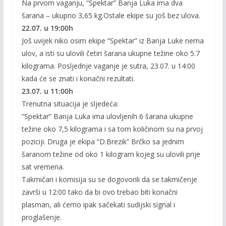
Na prvom vaganju, “Spektar” Banja Luka ima dva
šarana – ukupno 3,65 kg.Ostale ekipe su još bez ulova.
22.07. u 19:00h
Još uvijek niko osim ekipe “Spektar” iz Banja Luke nema
ulov, a isti su ulovili četiri šarana ukupne težine oko 5.7
kilograma. Posljednje vaganje je sutra, 23.07. u 14:00
kada će se znati i konačni rezultati.
23.07. u 11:00h
Trenutna situacija je sljedeća:
“Spektar” Banja Luka ima ulovljenih 6 šarana ukupne
težine oko 7,5 kilograma i sa tom količinom su na prvoj
poziciji. Druga je ekipa “D.Brezik” Brčko sa jednim
šaranom težine od oko 1 kilogram kojeg su ulovili prije
sat vremena.
Takmičari i komisija su se dogovorili da se takmičenje
završi u 12:00 tako da bi ovo trebao biti konačni
plasman, ali ćemo ipak sačekati sudijski signal i
proglašenje.