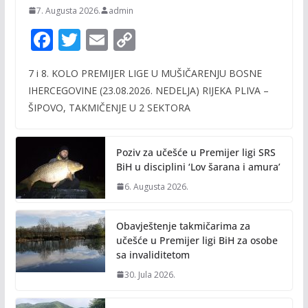
7. Augusta 2026.
admin
F
T
E
C
ac
w
m
o
7 i 8. KOLO PREMIJER LIGE U MUŠIČARENJU BOSNE
e
itt
ai
p
IHERCEGOVINE (23.08.2026. NEDELJA) RIJEKA PLIVA –
b
er
l
y
ŠIPOVO, TAKMIČENJE U 2 SEKTORA
o
Li
o
n
Poziv za učešće u Premijer ligi SRS
k
k
BiH u disciplini ‘Lov šarana i amura’
6. Augusta 2026.
Obavještenje takmičarima za
učešće u Premijer ligi BiH za osobe
sa invaliditetom
30. Jula 2026.