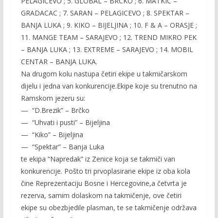
PELAGICEVO ; 5. GLOBAL – BRCKO ; 6. MATKIC –
GRADACAC ; 7. SARAN – PELAGICEVO ; 8. SPEKTAR –
BANJA LUKA ; 9. KIKO – BIJELJINA ; 10. F & A – ORASJE ;
11. MANGE TEAM – SARAJEVO ; 12. TREND MIKRO PEK
– BANJA LUKA ; 13. EXTREME – SARAJEVO ; 14. MOBIL
CENTAR – BANJA LUKA.
Na drugom kolu nastupa četiri ekipe u takmičarskom
dijelu i jedna van konkurencije.Ekipe koje su trenutno na
Ramskom jezeru su:
— “D.Brezik” – Brčko
— “Uhvati i pusti” – Bijeljina
— “Kiko” – Bijeljina
— “Spektar” – Banja Luka
te ekipa “Napredak” iz Zenice koja se takmiči van
konkurencije. Pošto tri prvoplasirane ekipe iz oba kola
čine Reprezentaciju Bosne i Hercegovine,a četvrta je
rezerva, samim dolaskom na takmičenje, ove četiri
ekipe su obezbjedile plasman, te se takmičenje održava