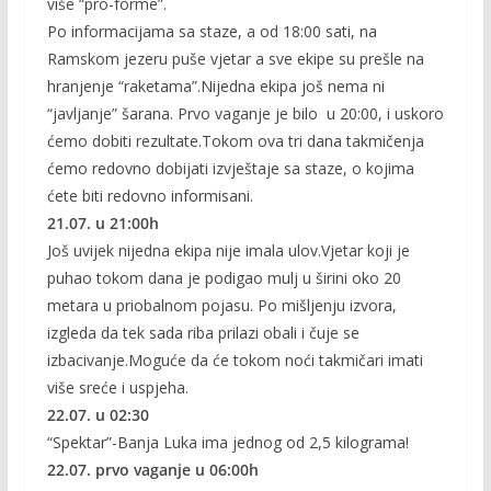
više “pro-forme”.
Po informacijama sa staze, a od 18:00 sati, na
Ramskom jezeru puše vjetar a sve ekipe su prešle na
hranjenje “raketama”.Nijedna ekipa još nema ni
“javljanje” šarana. Prvo vaganje je bilo u 20:00, i uskoro
ćemo dobiti rezultate.Tokom ova tri dana takmičenja
ćemo redovno dobijati izvještaje sa staze, o kojima
ćete biti redovno informisani.
21.07. u 21:00h
Još uvijek nijedna ekipa nije imala ulov.Vjetar koji je
puhao tokom dana je podigao mulj u širini oko 20
metara u priobalnom pojasu. Po mišljenju izvora,
izgleda da tek sada riba prilazi obali i čuje se
izbacivanje.Moguće da će tokom noći takmičari imati
više sreće i uspjeha.
22.07. u 02:30
“Spektar”-Banja Luka ima jednog od 2,5 kilograma!
22.07. prvo vaganje u 06:00h