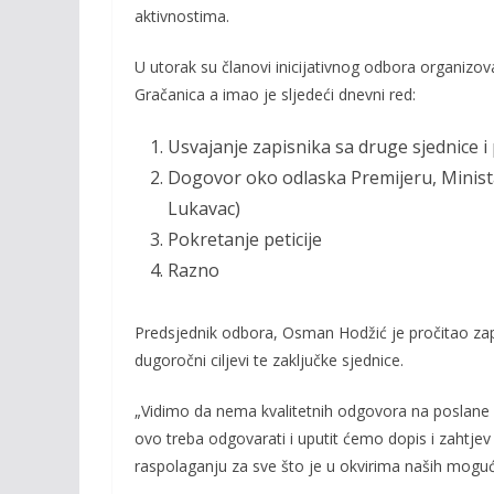
b
er
l
y
aktivnostima.
o
Li
U utorak su članovi inicijativnog odbora organizova
o
n
Gračanica a imao je sljedeći dnevni red:
k
k
Usvajanje zapisnika sa druge sjednice i
Dogovor oko odlaska Premijeru, Minist
Lukavac)
Pokretanje peticije
Razno
Predsjednik odbora, Osman Hodžić je pročitao zapis
dugoročni ciljevi te zaključke sjednice.
„Vidimo da nema kvalitetnih odgovora na poslane do
ovo treba odgovarati i uputit ćemo dopis i zahtje
raspolaganju za sve što je u okvirima naših mogućn