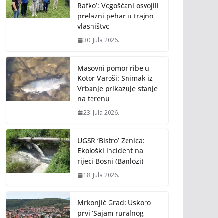
Rafko’: Vogošćani osvojili
prelazni pehar u trajno
vlasništvo
30. Jula 2026.
Masovni pomor ribe u
Kotor Varoši: Snimak iz
Vrbanje prikazuje stanje
na terenu
23. Jula 2026.
UGSR ‘Bistro’ Zenica:
Ekološki incident na
rijeci Bosni (Banlozi)
18. Jula 2026.
Mrkonjić Grad: Uskoro
prvi ‘Sajam ruralnog