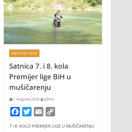
NAJNOVIJE VIJESTI
Satnica 7. i 8. kola
Premijer lige BiH u
mušičarenju
7. Augusta 2026.
admin
F
T
E
C
ac
w
m
o
7 i 8. KOLO PREMIJER LIGE U MUŠIČARENJU
e
itt
ai
p