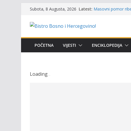
Skip
Latest:
Masovni pomor ribe 
Subota, 8 Augusta, 2026
to
prikazuje stanje na
Satnica 7. i 8. kola
content
Poziv za učešće u Pr
i amura’
Obavještenje takmič
osobe sa invalidite
POČETNA
VIJESTI
ENCIKLOPEDIJA
Održan 15. Memorija
osvojili prelazni pe
Loading
.
.
.