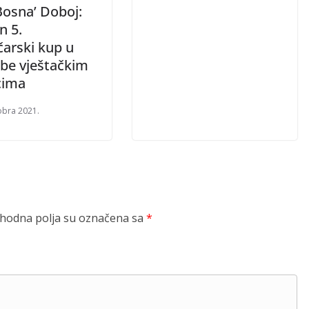
Bosna’ Doboj:
n 5.
čarski kup u
ibe vještačkim
ima
obra 2021.
odna polja su označena sa
*