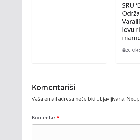
SRU ‘
Održa
Varali
lovu r
mamc
26. Okt
Komentariši
Vaša email adresa neće biti objavljivana.
Neoph
Komentar
*