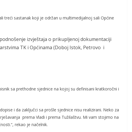
li treći sastanak koji je održan u multimedijalnoj sali Općine
 podnošenje izvještaja o prikupljenoj dokumentaciji
arstvima TK i Općinama (Doboj Istok, Petrovo i
nik sa prethodne sjednice na kojoj su definisani kratkoročni i
pise i da zaključci sa prošle sjednice nisu realizirani. Neko za
v rješavanja prema Vladi i prema Tužilaštvu. Mi vam stojimo na
osti.“, rekao je načelnik.