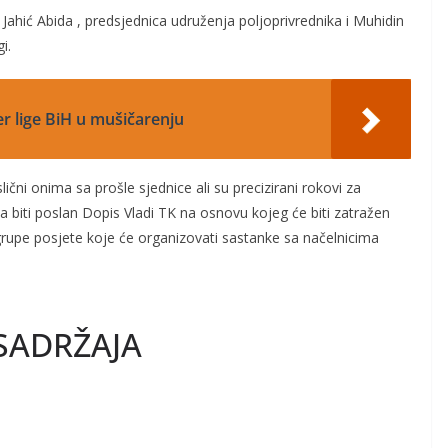
i Jahić Abida , predsjednica udruženja poljoprivrednika i Muhidin
i.
er lige BiH u mušičarenju
ični onima sa prošle sjednice ali su precizirani rokovi za
 biti poslan Dopis Vladi TK na osnovu kojeg će biti zatražen
rupe posjete koje će organizovati sastanke sa načelnicima
SADRŽAJA