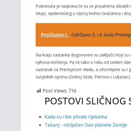
Pokrenuta je rasprava te su se prisutnima obratili 
Mujić, epidemiolog u Općoj bolnici Gračanica i drug
Pročitajte i:
Održano 5. i 6. kolo Premij
Na kraju sastanka dogovoreni su zaključci koji su sl
njihova izvršenja. Pa će tako u roku od sedam dana
sastanak sa Premijerom Vlade, a oformljene su i g
susjednih općina (Doboj Istok, Petrovo i Lukavac).
Post Views:
716
POSTOVI SLIČNOG 
Kada su ribe plivale rijekama
Tešanj - obilježen Dan planete Zemlje