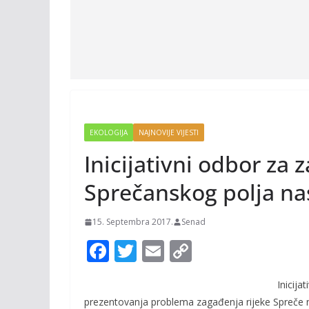
EKOLOGIJA
NAJNOVIJE VIJESTI
Inicijativni odbor za z
Sprečanskog polja na
15. Septembra 2017.
Senad
F
T
E
C
ac
w
m
o
Inicija
e
itt
ai
p
prezentovanja problema zagađenja rijeke Spreče na