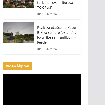
turizma, lova i ribolova –
TOK Fest’
16. Jula 2026.
Poziv za učešće na Kupu
BiH za seniore (ekipno) u
lovu ribe sa hranilicom –
Feeder
15. Jula 2026.
Video klipovi