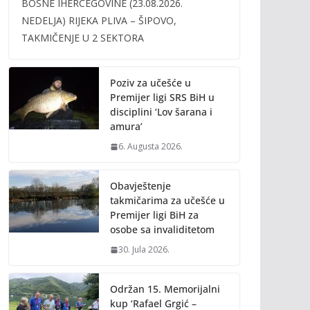
BOSNE IHERCEGOVINE (23.08.2026.
b
er
l
y
NEDELJA) RIJEKA PLIVA – ŠIPOVO,
o
Li
TAKMIČENJE U 2 SEKTORA
o
n
k
k
Poziv za učešće u
Premijer ligi SRS BiH u
disciplini ‘Lov šarana i
amura’
6. Augusta 2026.
Obavještenje
takmičarima za učešće u
Premijer ligi BiH za
osobe sa invaliditetom
30. Jula 2026.
Održan 15. Memorijalni
kup ‘Rafael Grgić –