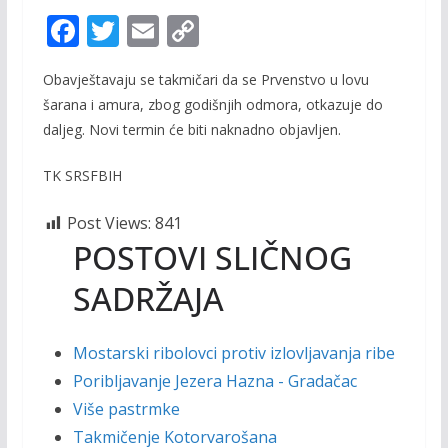
F
T
E
C
ac
w
m
o
Obavještavaju se takmičari da se Prvenstvo u lovu
e
itt
ai
p
šarana i amura, zbog godišnjih odmora, otkazuje do
b
er
l
y
daljeg. Novi termin će biti naknadno objavljen.
o
Li
TK SRSFBIH
o
n
k
k
Post Views:
841
POSTOVI SLIČNOG
SADRŽAJA
Mostarski ribolovci protiv izlovljavanja ribe
Poribljavanje Jezera Hazna - Gradačac
Više pastrmke
Takmičenje Kotorvarošana