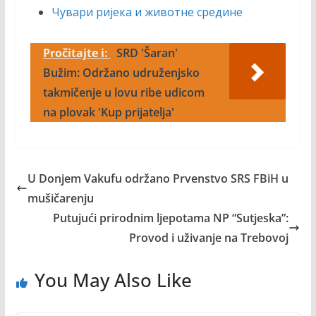
Чувари ријека и животне средине
Pročitajte i:
SRD 'Šaran'
Bužim: Održano udruženjsko
takmičenje u lovu ribe udicom
na plovak 'Kup prijatelja'
U Donjem Vakufu održano Prvenstvo SRS FBiH u
mušičarenju
Putujući prirodnim ljepotama NP “Sutjeska”:
Provod i uživanje na Trebovoj
You May Also Like