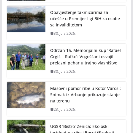
Obavještenje takmičarima za
učešće u Premijer ligi BiH za osobe
sa invaliditetom
30. Jula 2026.
Održan 15. Memorijalni kup ‘Rafael
Grgić – Rafko’: Vogošćani osvojili
prelazni pehar u trajno vlasništvo
30. Jula 2026.
Masovni pomor ribe u Kotor Varoši:
Snimak iz Vrbanje prikazuje stanje
na terenu
23. Jula 2026.
UGSR ‘Bistro’ Zenica: Ekološki
incident na rijeci Bosni (Banlozi)