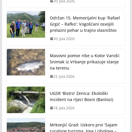
30. Jula 2026.
Održan 15. Memorijalni kup ‘Rafael
Grgić – Rafko’: Vogošćani osvojili
prelazni pehar u trajno vlasništvo
30. Jula 2026.
Masovni pomor ribe u Kotor Varoši:
Snimak iz Vrbanje prikazuje stanje
na terenu
23. Jula 2026.
UGSR ‘Bistro’ Zenica: Ekološki
incident na rijeci Bosni (Banlozi)
18. Jula 2026.
Mrkonjić Grad: Uskoro prvi ‘Sajam
ruralnog turizma, lova i ribolova –