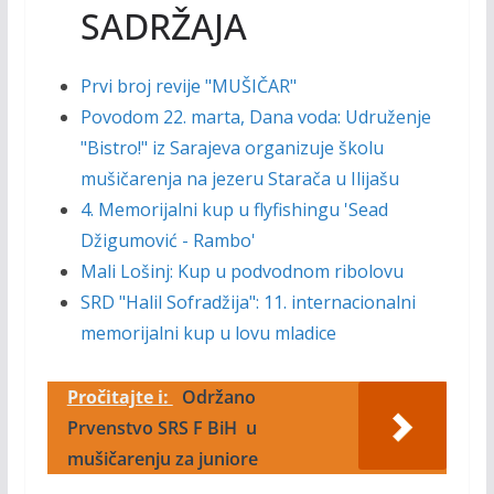
SADRŽAJA
Prvi broj revije "MUŠIČAR"
Povodom 22. marta, Dana voda: Udruženje
"Bistro!" iz Sarajeva organizuje školu
mušičarenja na jezeru Starača u Ilijašu
4. Memorijalni kup u flyfishingu 'Sead
Džigumović - Rambo'
Mali Lošinj: Kup u podvodnom ribolovu
SRD "Halil Sofradžija": 11. internacionalni
memorijalni kup u lovu mladice
Pročitajte i:
Održano
Prvenstvo SRS F BiH u
mušičarenju za juniore