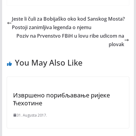
Jeste li čuli za Bobijaško oko kod Sanskog Mosta?
Postoji zanimljiva legenda o njemu
Poziv na Prvenstvo FBiH u lovu ribe udicom na
plovak
You May Also Like
Извршено порибљавање ријекe
Ћехотине
31. Augusta 2017.