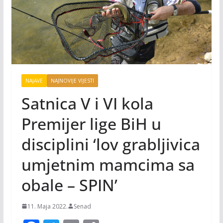
NAJAVE
NAJNOVIJE VIJESTI
Satnica V i VI kola
Premijer lige BiH u
disciplini ‘lov grabljivica
umjetnim mamcima sa
obale – SPIN’
11. Maja 2022.
Senad