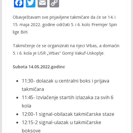
F
T
E
C
ac
w
m
o
Obavještavam sve prijavljene takmičare da će se 14. i
e
itt
ai
p
15. maja 2022. godine održati 5. i 6. kolo Premijer Spin
b
er
l
y
lige BiH.
o
Li
Takmičenje će se organizirati na rijeci Vrbas, a domaćin
o
n
5. i 6. kola je USR „Vrbas“ Gornji Vakuf-Uskoplje.
k
k
Subota 14.05.2022.godin
e
11:30- dolazak u centralni boks i prijava
takmičara
11:45- Izvlačenje startih izlazaka za svih 6
kola
12:00-1 signal-obilazak takmičarske staze
12:15-2 signal-ulazak u takmičarske
boksove