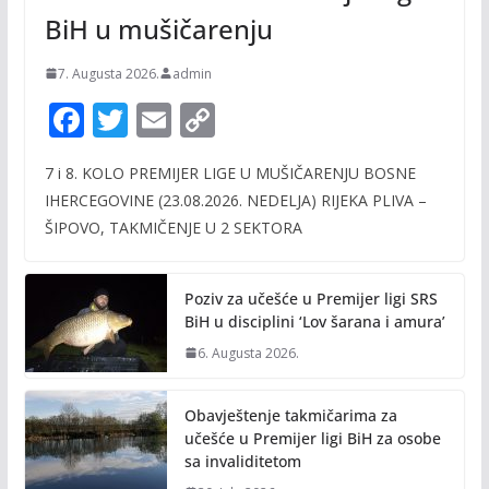
BiH u mušičarenju
7. Augusta 2026.
admin
F
T
E
C
ac
w
m
o
7 i 8. KOLO PREMIJER LIGE U MUŠIČARENJU BOSNE
e
itt
ai
p
IHERCEGOVINE (23.08.2026. NEDELJA) RIJEKA PLIVA –
b
er
l
y
ŠIPOVO, TAKMIČENJE U 2 SEKTORA
o
Li
o
n
Poziv za učešće u Premijer ligi SRS
k
k
BiH u disciplini ‘Lov šarana i amura’
6. Augusta 2026.
Obavještenje takmičarima za
učešće u Premijer ligi BiH za osobe
sa invaliditetom