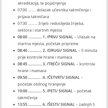
akreditacija, te pojašnjenja
07:00 ……… dolazak učesnika takmičenja i
prijava takmičara
07:30 ……….. žrijeb: redoslijeda žrijeba,
sektora i startnih mjesta
08:00 …………. 1. /PRVI/ SIGNAL
– Ulazak na
startna mjesta, početak pripreme
08:40 …………. 2. /DRUGI/ SIGNAL
– 5 minuta
prije kontrole hrane i mamaca
08:45 …………. 3. /TREČI/ SIGNAL
– kontrola
hrane i mamaca
09:50 ………… .4. /ČETVRTI/ SIGNAL
–
početak obilnog hranjenje
10:00 …………. 5. /PETI/ SIGNAL
– početak
takmičenja
13:55 …………. 6. /ŠESTI/ SIGNAL
– zadnjih 5