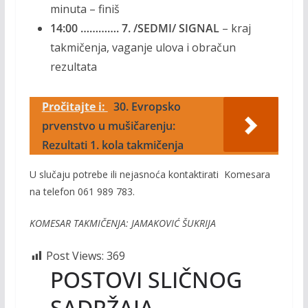
minuta – finiš
14:00 …………. 7. /SEDMI/ SIGNAL
– kraj
takmičenja, vaganje ulova i obračun
rezultata
Pročitajte i:
30. Evropsko
prvenstvo u mušičarenju:
Rezultati 1. kola takmičenja
U slučaju potrebe ili nejasnoća kontaktirati Komesara
na telefon 061 989 783.
KOMESAR TAKMIČENJA: JAMAKOVIĆ ŠUKRIJA
Post Views:
369
POSTOVI SLIČNOG
SADRŽAJA