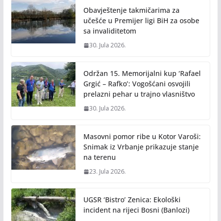
Obavještenje takmičarima za
učešće u Premijer ligi BiH za osobe
sa invaliditetom
30. Jula 2026.
Održan 15. Memorijalni kup ‘Rafael
Grgić – Rafko’: Vogošćani osvojili
prelazni pehar u trajno vlasništvo
30. Jula 2026.
Masovni pomor ribe u Kotor Varoši:
Snimak iz Vrbanje prikazuje stanje
na terenu
23. Jula 2026.
UGSR ‘Bistro’ Zenica: Ekološki
incident na rijeci Bosni (Banlozi)