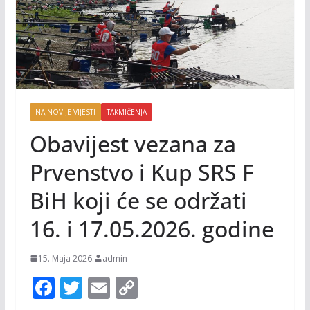
NAJNOVIJE VIJESTI
TAKMIČENJA
Obavijest vezana za
Prvenstvo i Kup SRS F
BiH koji će se održati
16. i 17.05.2026. godine
15. Maja 2026.
admin
F
T
E
C
ac
w
m
o