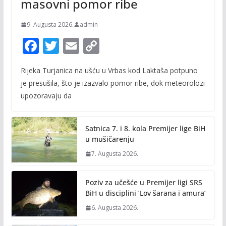
masovni pomor ribe
9. Augusta 2026.
admin
F
T
E
C
ac
w
m
o
Rijeka Turjanica na ušću u Vrbas kod Laktaša potpuno
e
itt
ai
p
je presušila, što je izazvalo pomor ribe, dok meteorolozi
b
er
l
y
upozoravaju da
o
Li
o
n
Satnica 7. i 8. kola Premijer lige BiH
k
k
u mušičarenju
7. Augusta 2026.
Poziv za učešće u Premijer ligi SRS
BiH u disciplini ‘Lov šarana i amura’
6. Augusta 2026.