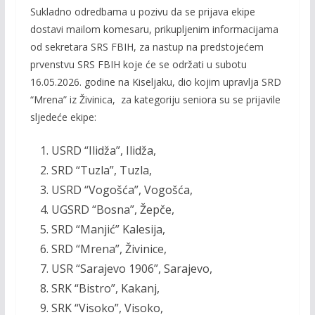
Sukladno odredbama u pozivu da se prijava ekipe
e
itt
ai
p
dostavi mailom komesaru, prikupljenim informacijama
b
er
l
y
od sekretara SRS FBIH, za nastup na predstojećem
o
Li
prvenstvu SRS FBIH koje će se održati u subotu
o
n
16.05.2026. godine na Kiseljaku, dio kojim upravlja SRD
“Mrena” iz Živinica, za kategoriju seniora su se prijavile
k
k
sljedeće ekipe:
USRD “Ilidža”, Ilidža,
SRD “Tuzla”, Tuzla,
USRD “Vogošća”, Vogošća,
UGSRD “Bosna”, Žepče,
SRD “Manjić” Kalesija,
SRD “Mrena”, Živinice,
USR “Sarajevo 1906”, Sarajevo,
SRK “Bistro”, Kakanj,
SRK “Visoko”, Visoko,