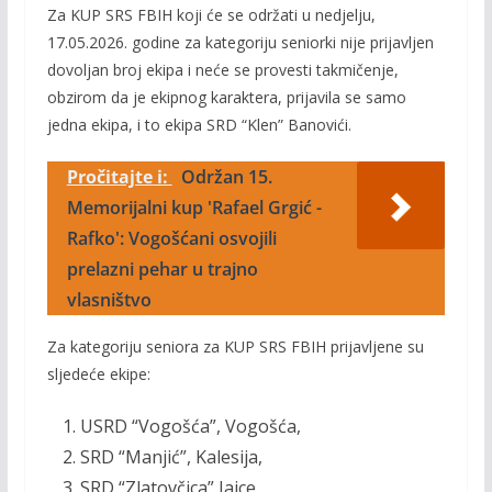
Za KUP SRS FBIH koji će se održati u nedjelju,
17.05.2026. godine za kategoriju seniorki nije prijavljen
dovoljan broj ekipa i neće se provesti takmičenje,
obzirom da je ekipnog karaktera, prijavila se samo
jedna ekipa, i to ekipa SRD “Klen” Banovići.
Pročitajte i:
Održan 15.
Memorijalni kup 'Rafael Grgić -
Rafko': Vogošćani osvojili
prelazni pehar u trajno
vlasništvo
Za kategoriju seniora za KUP SRS FBIH prijavljene su
sljedeće ekipe:
USRD “Vogošća”, Vogošća,
SRD “Manjić”, Kalesija,
SRD “Zlatovčica” Jajce,