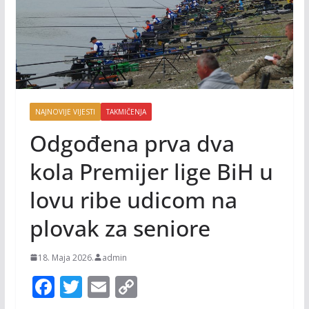
NAJNOVIJE VIJESTI
TAKMIČENJA
Odgođena prva dva
kola Premijer lige BiH u
lovu ribe udicom na
plovak za seniore
18. Maja 2026.
admin
F
T
E
C
ac
w
m
o