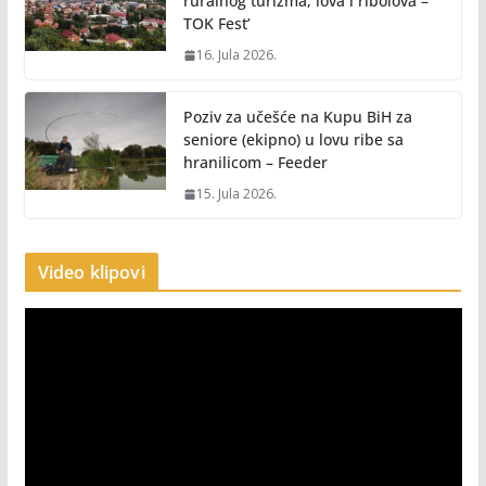
ruralnog turizma, lova i ribolova –
TOK Fest’
16. Jula 2026.
Poziv za učešće na Kupu BiH za
seniore (ekipno) u lovu ribe sa
hranilicom – Feeder
15. Jula 2026.
Video klipovi