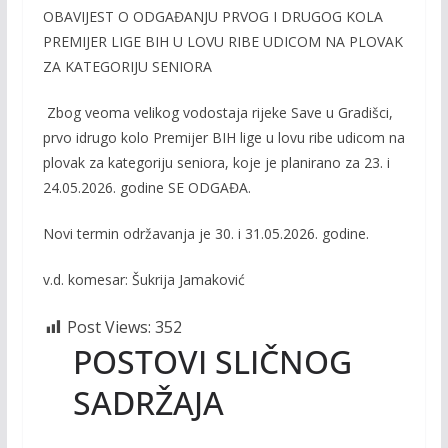
OBAVIJEST O ODGAĐANJU PRVOG I DRUGOG KOLA
e
itt
ai
p
PREMIJER LIGE BIH U LOVU RIBE UDICOM NA PLOVAK
b
er
l
y
ZA KATEGORIJU SENIORA
o
Li
Z
bog
veoma
velikog
vodostaja
rijeke
Save u
Gradišci
,
o
n
prvo
i
drugo
kolo
Premijer
BIH
lige
u
lovu
ribe
udicom
na
k
k
plovak
za
kategoriju
seniora
,
koje
je
planirano
za 23.
i
24.05.2026.
godine
SE ODGAĐA.
Novi
termin
održavanja
je 30. i 31.05.2026.
godine
.
v.d. ko
mesar:
Šukrija
Jamaković
Post Views:
352
POSTOVI SLIČNOG
SADRŽAJA