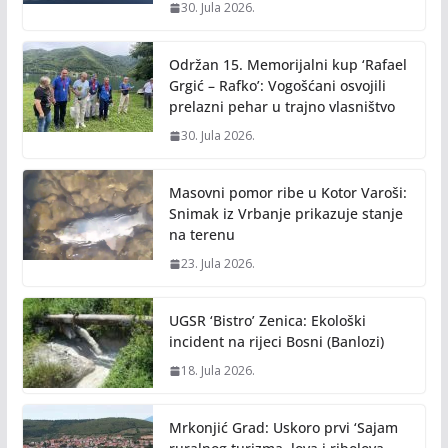
30. Jula 2026.
Održan 15. Memorijalni kup ‘Rafael
Grgić – Rafko’: Vogošćani osvojili
prelazni pehar u trajno vlasništvo
30. Jula 2026.
Masovni pomor ribe u Kotor Varoši:
Snimak iz Vrbanje prikazuje stanje
na terenu
23. Jula 2026.
UGSR ‘Bistro’ Zenica: Ekološki
incident na rijeci Bosni (Banlozi)
18. Jula 2026.
Mrkonjić Grad: Uskoro prvi ‘Sajam