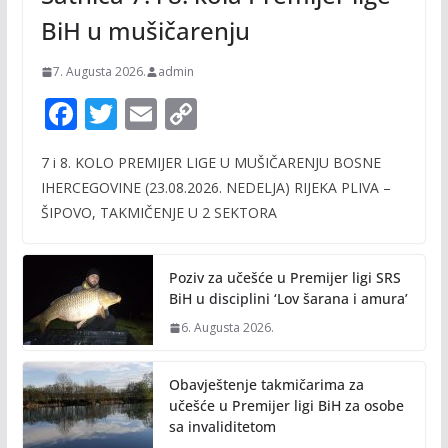
BiH u mušičarenju
7. Augusta 2026.
admin
F
T
E
C
ac
w
m
o
7 i 8. KOLO PREMIJER LIGE U MUŠIČARENJU BOSNE
e
itt
ai
p
IHERCEGOVINE (23.08.2026. NEDELJA) RIJEKA PLIVA –
b
er
l
y
ŠIPOVO, TAKMIČENJE U 2 SEKTORA
o
Li
o
n
Poziv za učešće u Premijer ligi SRS
k
k
BiH u disciplini ‘Lov šarana i amura’
6. Augusta 2026.
Obavještenje takmičarima za
učešće u Premijer ligi BiH za osobe
sa invaliditetom