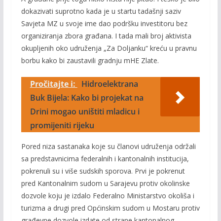
dokazivati suprotno kada je u startu tadašnji saziv
Savjeta MZ u svoje ime dao podršku investitoru bez
organiziranja zbora građana. I tada mali broj aktivista
okupljenih oko udruženja „Za Doljanku“ kreću u pravnu
borbu kako bi zaustavili gradnju mHE Zlate.
Pročitajte i:
Hidroelektrana
Buk Bijela: Kako bi projekat na
Drini mogao uništiti mladicu i
promijeniti rijeku
Pored niza sastanaka koje su članovi udruženja održali
sa predstavnicima federalnih i kantonalnih institucija,
pokrenuli su i više sudskih sporova. Prvi je pokrenut
pred Kantonalnim sudom u Sarajevu protiv okolinske
dozvole koju je izdalo Federalno Ministarstvo okoliša i
turizma a drugi pred Općinskim sudom u Mostaru protiv
građevne dozvole izdate od strane kantonalnog