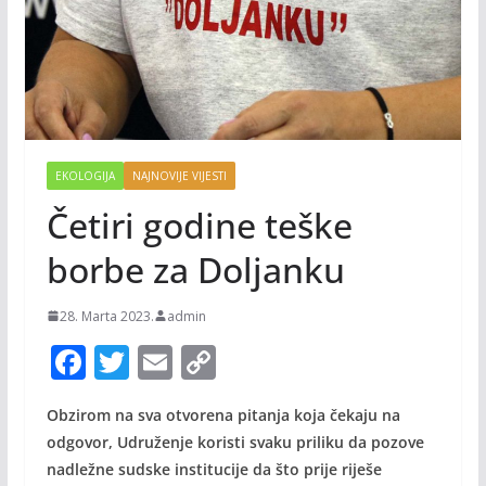
EKOLOGIJA
NAJNOVIJE VIJESTI
Četiri godine teške
borbe za Doljanku
28. Marta 2023.
admin
F
T
E
C
ac
w
m
o
Obzirom na sva otvorena pitanja koja čekaju na
e
itt
ai
p
odgovor, Udruženje koristi svaku priliku da pozove
b
er
l
y
nadležne sudske institucije da što prije riješe