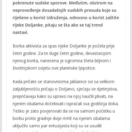
o
Li
pokrenute sudske sporove. Međutim, obzirom na
o
n
neprovođenje dosadašnjih sudskih presuda koje su
riješene u korist Udruženja, odnosno u korist zaštite
k
k
rijeke Doljanke, pitaju se šta ako se taj trend
nastavi.
Borba aktivista za spas rijeke Doljanke je počela prije
četiri godine. Za te duge četiri godine, devastacijom
njenog korita, nanesena je ogromna šteta biljnom i
životinjskom svijetu ove planinske ljepotice.
Kada pričate se stanovnicima Jablanice svi sa velikom
zaljubljenošću pričaju o Doljanci, sjećaju se djetinjstva,
prepričavaju kako su upravo na njoj naučili plivati, na
njenim obalama dočekivali i ispraćali sva godišnja doba.
Teško je zato povjerovati da se na samom početku u
borbu protiv gradnje dvije mHE na njenim obalama
uključilo samo par entuzijasta koji su se usudili