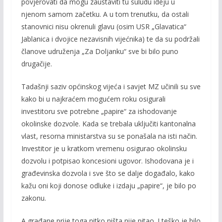
povjerovati da mogu zaustaviti tu suludu ideju u
njenom samom začetku. A u tom trenutku, da ostali
stanovnici nisu okrenuli glavu (osim USR „Glavatica“
Jablanica i dvojice nezavisnih vijećnika) te da su podržali
članove udruženja „Za Doljanku“ sve bi bilo puno
drugačije.
Tadašnji saziv općinskog vijeća i savjet MZ učinili su sve
kako bi u najkraćem mogućem roku osigurali
investitoru sve potrebne „papire“ za ishodovanje
okolinske dozvole. Kada se trebala uključiti kantonalna
vlast, resorna ministarstva su se ponašala na isti način.
Investitor je u kratkom vremenu osigurao okolinsku
dozvolu i potpisao koncesioni ugovor. Ishodovana je i
građevinska dozvola i sve što se dalje događalo, kako
kažu oni koji donose odluke i izdaju „papire“, je bilo po
zakonu.
A građane prije toga nitko ništa nije pitao. I teško je bilo