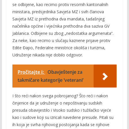
se odbijene, kao recimo protiv resornih kantonalnih
ministara, predsjednika Savjeta MZ i svih članova
Savjeta MZ iz prethodna dva mandata, tadašnjeg
načelnika općine i vijećnika prethodna dva saziva GV
Jablanica. Odbijene su zbog „nedostatka argumenata“.
Za neke, kao recimo u slučaju kaznene prijave protiv
Edite Đapo, Federalne ministrice okoliša i turizma,
Udruženje nikada nije dobilo odgovor.
Pročitajte i:
Obavještenje za
takmičare kategorije ‘veterani’
I što reći nakon svega pobrojanog? Što reći i nakon
činjenice da je udruženje o nepoštivanju sudskih
presuda obavijestilo i Visoko sudsko i tužilačko vijeće
kao i sudove koji su izricali navedene presude. Pitali su
ih koja je svrha njihovog postojanja kada se njihove