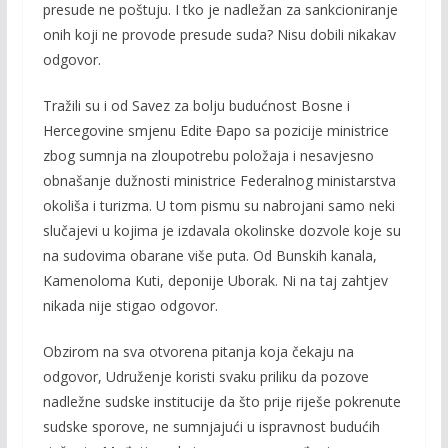
presude ne poštuju. I tko je nadležan za sankcioniranje
onih koji ne provode presude suda? Nisu dobili nikakav
odgovor.
Tražili su i od Savez za bolju budućnost Bosne i
Hercegovine smjenu Edite Đapo sa pozicije ministrice
zbog sumnja na zloupotrebu položaja i nesavjesno
obnašanje dužnosti ministrice Federalnog ministarstva
okoliša i turizma. U tom pismu su nabrojani samo neki
slučajevi u kojima je izdavala okolinske dozvole koje su
na sudovima obarane više puta. Od Bunskih kanala,
Kamenoloma Kuti, deponije Uborak. Ni na taj zahtjev
nikada nije stigao odgovor.
Obzirom na sva otvorena pitanja koja čekaju na
odgovor, Udruženje koristi svaku priliku da pozove
nadležne sudske institucije da što prije riješe pokrenute
sudske sporove, ne sumnjajući u ispravnost budućih