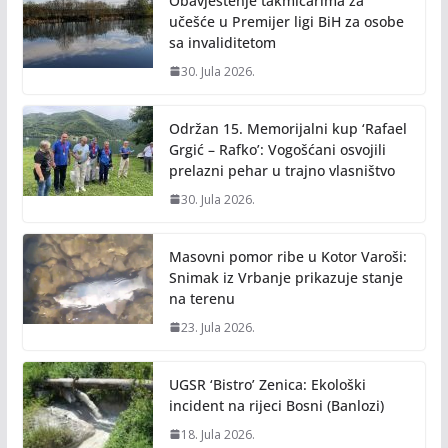
Obavještenje takmičarima za
učešće u Premijer ligi BiH za osobe
sa invaliditetom
30. Jula 2026.
Održan 15. Memorijalni kup ‘Rafael
Grgić – Rafko’: Vogošćani osvojili
prelazni pehar u trajno vlasništvo
30. Jula 2026.
Masovni pomor ribe u Kotor Varoši:
Snimak iz Vrbanje prikazuje stanje
na terenu
23. Jula 2026.
UGSR ‘Bistro’ Zenica: Ekološki
incident na rijeci Bosni (Banlozi)
18. Jula 2026.