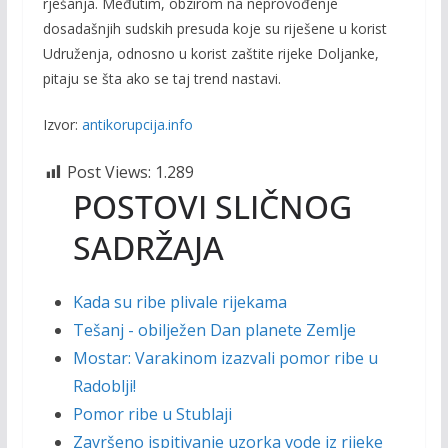
rješanja. Međutim, obzirom na neprovođenje
dosadašnjih sudskih presuda koje su riješene u korist
Udruženja, odnosno u korist zaštite rijeke Doljanke,
pitaju se šta ako se taj trend nastavi.
Izvor:
antikorupcija.info
Post Views:
1.289
POSTOVI SLIČNOG
SADRŽAJA
Kada su ribe plivale rijekama
Tešanj - obilježen Dan planete Zemlje
Mostar: Varakinom izazvali pomor ribe u
Radoblji!
Pomor ribe u Stublaji
Završeno ispitivanje uzorka vode iz rijeke