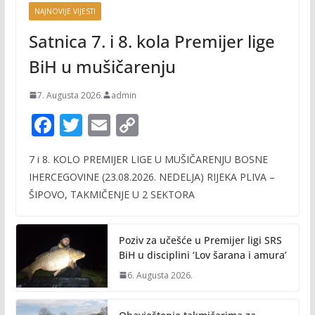
NAJNOVIJE VIJESTI
Satnica 7. i 8. kola Premijer lige
BiH u mušičarenju
7. Augusta 2026.
admin
F
T
E
C
ac
w
m
o
7 i 8. KOLO PREMIJER LIGE U MUŠIČARENJU BOSNE
e
itt
ai
p
IHERCEGOVINE (23.08.2026. NEDELJA) RIJEKA PLIVA –
b
er
l
y
ŠIPOVO, TAKMIČENJE U 2 SEKTORA
o
Li
o
n
Poziv za učešće u Premijer ligi SRS
k
k
BiH u disciplini ‘Lov šarana i amura’
6. Augusta 2026.