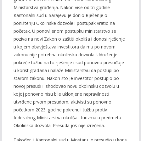
Ministarstva građenja. Nakon više od tri godine
Kantonalni sud u Sarajevu je donio Rješenje o
poništenju Okolinske dozvole i postupak vratio na
početak. U ponovljenom postupku ministarstvo se
poziva na novi Zakon o zaštiti okoliša i donosi rješenje
u kojem obavještava investitora da mu po novom
zakonu nije potrebna okolinska dozvola. Udruženje
pokreće tužbu na to rješenje i sud ponovno presuđuje
u korist građana i nalaže Ministarstvu da postupi po
starom zakonu. Nakon što je investitor postupio po
novoj presudi i ishodovao novu okolinsku dozvolu u
kojoj ponovno nisu bile uklonjene nepravilnosti
utvrđene prvom presudom, aktivisti su ponovno
početkom 2023. godine pokrenuli tužbu protiv
federalnog Ministarstva okoliša i turizma u predmetu
Okolinska dozvola. Presuda još nije izrečena.
Također, i Kantonalni sud u Mostaru je presudio u koris