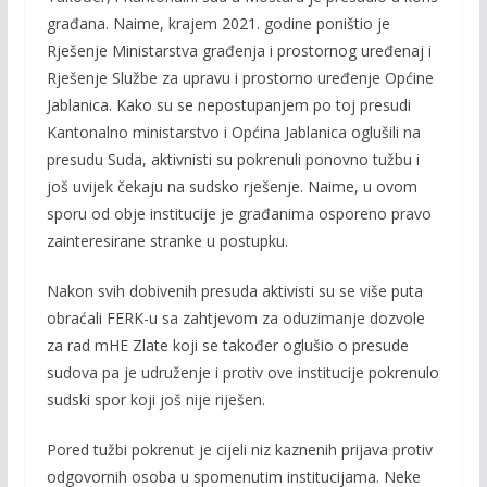
građana. Naime, krajem 2021. godine poništio je
Rješenje Ministarstva građenja i prostornog uređenaj i
Rješenje Službe za upravu i prostorno uređenje Općine
Jablanica. Kako su se nepostupanjem po toj presudi
Kantonalno ministarstvo i Općina Jablanica oglušili na
presudu Suda, aktivnisti su pokrenuli ponovno tužbu i
još uvijek čekaju na sudsko rješenje. Naime, u ovom
sporu od obje institucije je građanima osporeno pravo
zainteresirane stranke u postupku.
Nakon svih dobivenih presuda aktivisti su se više puta
obraćali FERK-u sa zahtjevom za oduzimanje dozvole
za rad mHE Zlate koji se također oglušio o presude
sudova pa je udruženje i protiv ove institucije pokrenulo
sudski spor koji još nije riješen.
Pored tužbi pokrenut je cijeli niz kaznenih prijava protiv
odgovornih osoba u spomenutim institucijama. Neke