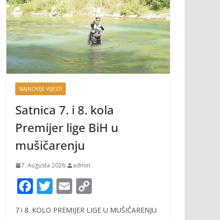
NAJNOVIJE VIJESTI
Satnica 7. i 8. kola
Premijer lige BiH u
mušičarenju
7. Augusta 2026.
admin
F
T
E
C
ac
w
m
o
7 i 8. KOLO PREMIJER LIGE U MUŠIČARENJU
e
itt
ai
p