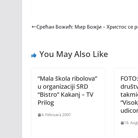
Срећан Божић: Мир Божји – Христос се р
You May Also Like
“Mala škola ribolova”
FOTO:
u organizaciji SRD
društ
“Bistro” Kakanj – TV
takmi
Prilog
“Visok
udico
4. Februara 2007.
18. Aug