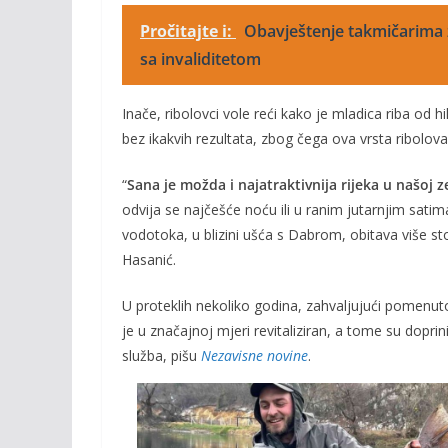
Pročitajte i:
Obavještenje takmičarima z
sa invaliditetom
Inače, ribolovci vole reći kako je mladica riba od 
bez ikakvih rezultata, zbog čega ova vrsta ribolova
“
Sana je možda i najatraktivnija rijeka u našoj z
odvija se najčešće noću ili u ranim jutarnjim sati
vodotoka, u blizini ušća s Dabrom, obitava više sto
Hasanić.
U proteklih nekoliko godina, zahvaljujući pomenut
je u značajnoj mjeri revitaliziran, a tome su dopri
služba, pišu
Nezavisne novine
.