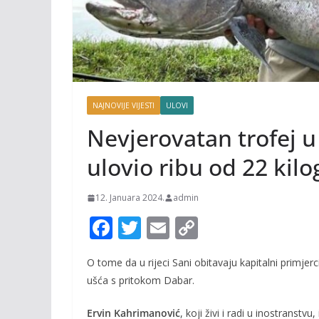
NAJNOVIJE VIJESTI
ULOVI
Nevjerovatan trofej u
ulovio ribu od 22 kil
12. Januara 2024.
admin
F
T
E
C
ac
w
m
o
O tome da u rijeci Sani obitavaju kapitalni primjerci
e
itt
ai
p
ušća s pritokom Dabar.
b
er
l
y
o
Li
Ervin Kahrimanović
, koji živi i radi u inostranstv