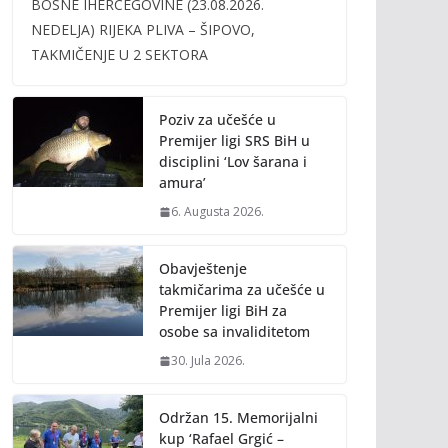
BOSNE IHERCEGOVINE (23.08.2026.
b
er
l
y
NEDELJA) RIJEKA PLIVA – ŠIPOVO,
o
Li
TAKMIČENJE U 2 SEKTORA
o
n
k
k
Poziv za učešće u
Premijer ligi SRS BiH u
disciplini ‘Lov šarana i
amura’
6. Augusta 2026.
Obavještenje
takmičarima za učešće u
Premijer ligi BiH za
osobe sa invaliditetom
30. Jula 2026.
Održan 15. Memorijalni
kup ‘Rafael Grgić –