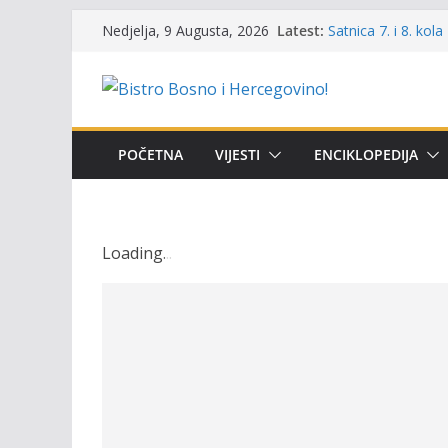
Skip
Latest:
Satnica 7. i 8. kol
Nedjelja, 9 Augusta, 2026
to
Poziv za učešće u P
i amura’
content
Obavještenje takmi
osobe sa invalidi
Održan 15. Memorij
osvojili prelazni p
POČETNA
VIJESTI
ENCIKLOPEDIJA
Masovni pomor rib
prikazuje stanje n
Loading
.
.
.