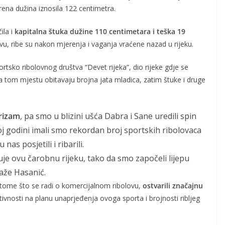
rena dužina iznosila 122 centimetra.
ila i
kapitalna štuka dužine 110 centimetara i teška 19
vu, ribe su nakon mjerenja i vaganja vraćene nazad u rijeku.
ortsko ribolovnog društva “Devet rijeka”, dio rijeke gdje se
 na tom mjestu obitavaju brojna jata mladica, zatim štuke i druge
urizam
, pa smo u blizini ušća Dabra i Sane uredili spin
loj godini imali smo rekordan broj sportskih ribolovaca
nas posjetili i ribarili.
užuje ovu čarobnu rijeku, tako da smo započeli lijepu
kaže Hasanić.
 tome što se radi o komercijalnom ribolovu,
ostvarili značajnu
ktivnosti na planu unaprjeđenja ovoga sporta i brojnosti ribljeg