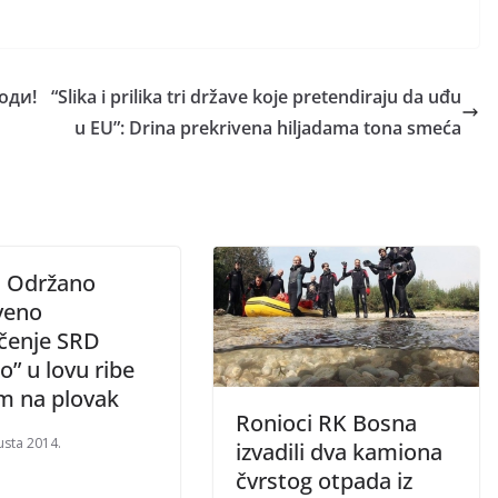
оди!
“Slika i prilika tri države koje pretendiraju da uđu
u EU”: Drina prekrivena hiljadama tona smeća
 Održano
veno
čenje SRD
o” u lovu ribe
m na plovak
Ronioci RK Bosna
usta 2014.
izvadili dva kamiona
čvrstog otpada iz