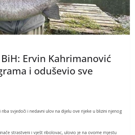
 BiH: Ervin Kahrimanović
ograma i oduševio sve
 riba svjedoči i nedavni ulov na dijelu ove rijeke u blizini njenog
u, inače strastveni i vješt ribolovac, ulovio je na ovome mjestu