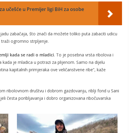
a učešće u Premijer ligi BiH za osobe
hiljadu zabačaja, što znači da možete toliko puta zabaciti udicu
 traži ogromno strpljenje.
emlji kada se radi o mladici
. To je posebna vrsta ribolova i
ma kada je mladica u potrazi za plijenom. Samo na dijelu
tina kapitalnih primjeraka ove veličanstvene ribe”, kaže
om ribolovnom društvu i dobrom gazdovanju, riblji fond u Sani
nijeli česta poribljavanja i dobro organizovana ribočuvarska