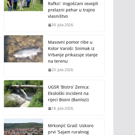
Rafko’: Vogošćani osvojili
prelazni pehar u trajno
vlasništvo
30. Jula 2026.
Masovni pomor ribe u
Kotor Varoši: Snimak iz
Vrbanje prikazuje stanje
na terenu
23. Jula 2026.
UGSR ‘Bistro’ Zenica:
Ekološki incident na
rijeci Bosni (Banlozi)
18. Jula 2026.
Mrkonjić Grad: Uskoro
prvi ‘Sajam ruralnog