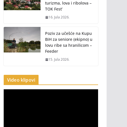
turizma, lova i ribolova –
TOK Fest’
16. Jula 2026.
Poziv za učešće na Kupu
BiH za seniore (ekipno) u
lovu ribe sa hranilicom –
Feeder
15. Jula 2026.
Video klipovi