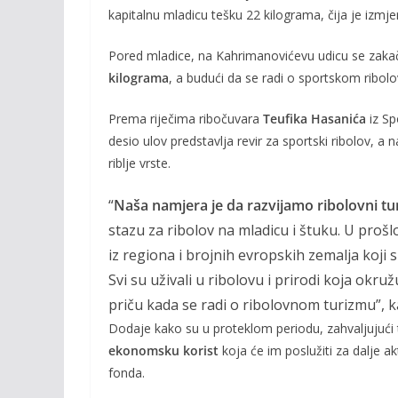
kapitalnu mladicu tešku 22 kilograma, čija je izmje
o
n
k
k
Pored mladice, na Kahrimanovićevu udicu se zakač
kilograma
, a budući da se radi o sportskom ribolo
Prema riječima ribočuvara
Teufika Hasanića
iz Sp
desio ulov predstavlja revir za sportski ribolov, a
riblje vrste.
“
Naša namjera je da razvijamo ribolovni t
stazu za ribolov na mladicu i štuku. U proš
iz regiona i brojnih evropskih zemalja koji su 
Svi su uživali u ribolovu i prirodi koja okr
priču kada se radi o ribolovnom turizmu”, 
Dodaje kako su u proteklom periodu, zahvaljujući
ekonomsku korist
koja će im poslužiti za dalje a
fonda.