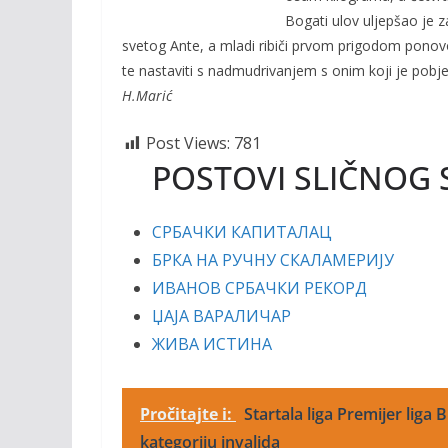
o
n
Bogati ulov uljepšao je 
k
k
svetog Ante, a mladi ribiči prvom prigodom ponovo
te nastaviti s nadmudrivanjem s onim koji je pobj
H.Marić
Post Views:
781
POSTOVI SLIČNOG 
СРБАЧКИ КАПИТАЛАЦ
БРКА НА РУЧНУ СКАЛАМЕРИЈУ
ИВАНОВ СРБАЧКИ РЕКОРД
ЏАЈА ВАРАЛИЧАР
ЖИВА ИСТИНА
Pročitajte i:
Startala liga Premijer liga
kategoriju invalida