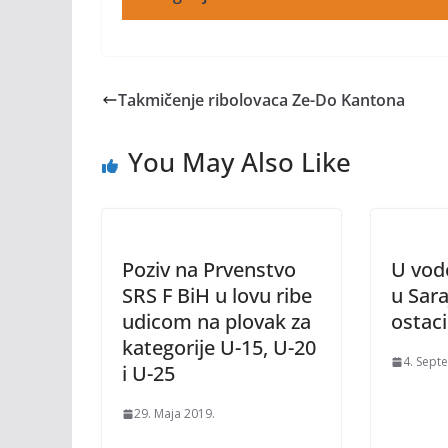
Takmičenje ribolovaca Ze-Do Kantona
You May Also Like
Poziv na Prvenstvo
U vodo
SRS F BiH u lovu ribe
u Sar
udicom na plovak za
ostac
kategorije U-15, U-20
4. Sept
i U-25
29. Maja 2019.