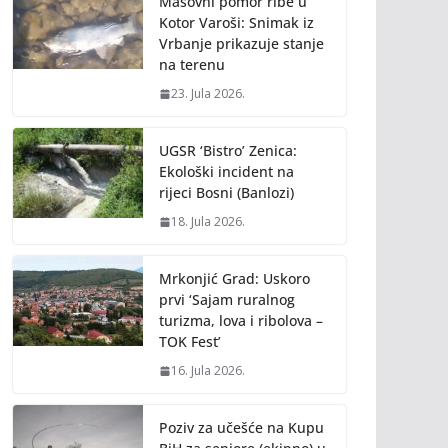
Masovni pomor ribe u
Kotor Varoši: Snimak iz
Vrbanje prikazuje stanje
na terenu
23. Jula 2026.
UGSR ‘Bistro’ Zenica:
Ekološki incident na
rijeci Bosni (Banlozi)
18. Jula 2026.
Mrkonjić Grad: Uskoro
prvi ‘Sajam ruralnog
turizma, lova i ribolova –
TOK Fest’
16. Jula 2026.
Poziv za učešće na Kupu