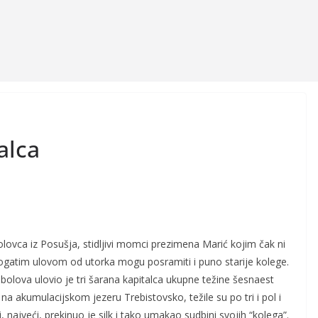
talca
lovca iz Posušja, stidljivi momci prezimena Marić kojim čak ni
bogatim ulovom od utorka mogu posramiti i puno starije kolege.
ribolova ulovio je tri šarana kapitalca ukupne težine šesnaest
 na akumulacijskom jezeru Trebistovsko, težile su po tri i pol i
 najveći, prekinuo je silk i tako umakao sudbini svojih “kolega”.