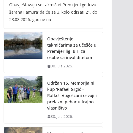
Obavještavaju se takmičari Premijer lige ‘lovu
e
itt
ai
p
šarana i amura’ da će se 3. kolo održati 21. do
b
er
l
y
23.08.2026. godine na
o
Li
o
n
Obavještenje
k
k
takmičarima za učešće u
Premijer ligi BiH za
osobe sa invaliditetom
30. Jula 2026.
Održan 15. Memorijalni
kup ‘Rafael Grgić –
Rafko’: Vogošćani osvojili
prelazni pehar u trajno
vlasništvo
30. Jula 2026.