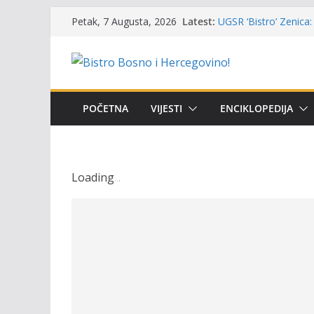
Skip
Latest:
UGSR ‘Bistro’ Zenica: 
Petak, 7 Augusta, 2026
to
(Banlozi)
Poziv za učešće u Prem
content
i amura’
Obavještenje takmiča
osobe sa invaliditet
Održan 15. Memorijal
POČETNA
VIJESTI
ENCIKLOPEDIJA
osvojili prelazni peha
Masovni pomor ribe u
prikazuje stanje na t
Loading
.
.
.