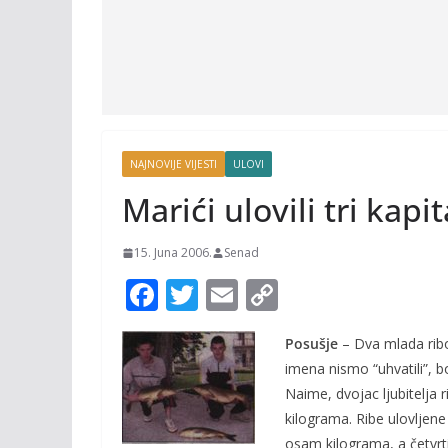
NAJNOVIJE VIJESTI
ULOVI
Marići ulovili tri kapi
15. Juna 2006.
Senad
F
T
E
C
ac
w
m
o
Posušje
– Dva mlada ribo
e
itt
ai
p
imena nismo “uhvatili”, 
b
er
l
y
Naime, dvojac ljubitelja 
o
Li
kilograma. Ribe ulovljene
osam kilograma, a četvrti,