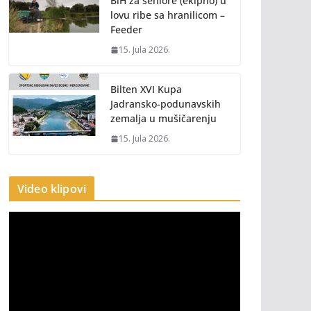
BiH za seniore (ekipno) u
lovu ribe sa hranilicom –
Feeder
15. Jula 2026.
Bilten XVI Kupa
Jadransko-podunavskih
zemalja u mušičarenju
15. Jula 2026.
Video klipovi