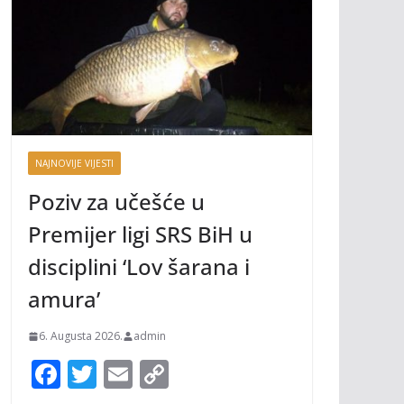
NAJNOVIJE VIJESTI
Poziv za učešće u
Premijer ligi SRS BiH u
disciplini ‘Lov šarana i
amura’
6. Augusta 2026.
admin
F
T
E
C
ac
w
m
o