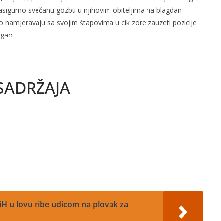
zasigurno svečanu gozbu u njihovim obiteljima na blagdan
 namjeravaju sa svojim štapovima u cik zore zauzeti pozicije
egao.
SADRŽAJA
 BiH u lovu ribe udicom na plovak za