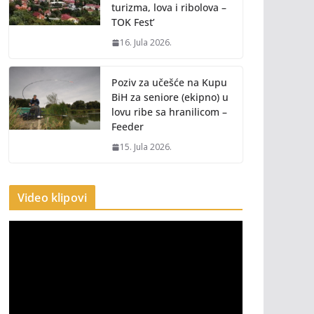
turizma, lova i ribolova –
TOK Fest’
16. Jula 2026.
Poziv za učešće na Kupu
BiH za seniore (ekipno) u
lovu ribe sa hranilicom –
Feeder
15. Jula 2026.
Video klipovi