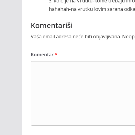
3. kolo je na Vrutku-kome trebaju info
hahahah-na vrutku lovim sarana odk
Komentariši
Vaša email adresa neće biti objavljivana.
Neoph
Komentar
*