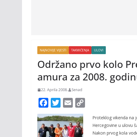
NAJNOVIJE VIJESTI
TAKMIČENJA
ULOVI
Održano prvo kolo Pre
amura za 2008. godi
22. Aprila 2008.
Senad
F
T
E
C
ac
w
m
o
Proteklog vikenda na j
e
itt
ai
p
Hercegovine u ulovu š
b
er
l
y
Nakon prvog kola vode