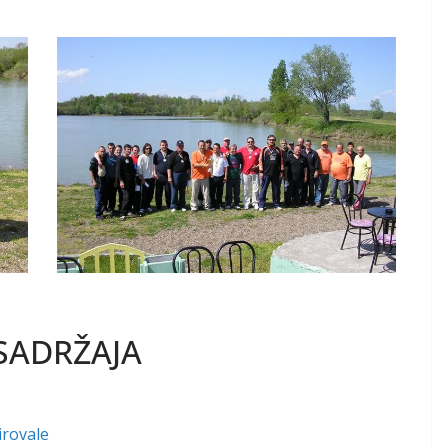
SADRŽAJA
irovale