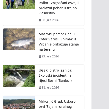
Rafko’: Vogošćani osvojili
prelazni pehar u trajno
vlasništvo
30. Jula 2026.
Masovni pomor ribe u
Kotor Varoši: Snimak iz
Vrbanje prikazuje stanje
na terenu
23. Jula 2026.
UGSR ‘Bistro’ Zenica:
Ekološki incident na
rijeci Bosni (Banlozi)
18. Jula 2026.
Mrkonjić Grad: Uskoro
prvi ‘Sajam ruralnog