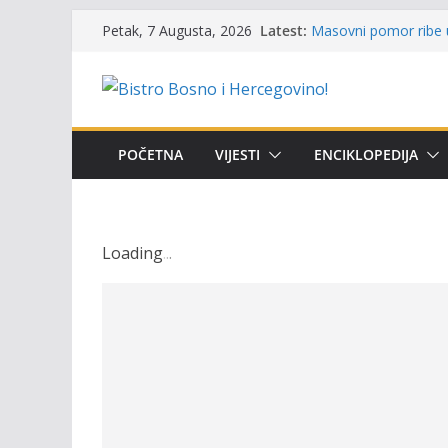
Skip
Latest:
Masovni pomor ribe u
Petak, 7 Augusta, 2026
to
prikazuje stanje na t
Satnica 7. i 8. kola P
content
Poziv za učešće u Prem
i amura’
Obavještenje takmiča
osobe sa invaliditet
POČETNA
VIJESTI
ENCIKLOPEDIJA
Održan 15. Memorijal
osvojili prelazni peha
Loading
.
.
.