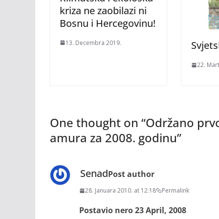
kriza ne zaobilazi ni
Bosnu i Hercegovinu!
13. Decembra 2019.
Svjets
22. Mar
One thought on “
Održano prvo 
amura za 2008. godinu
”
Senad
Post author
28. Januara 2010. at 12:18
Permalink
Postavio nero 23 April, 2008