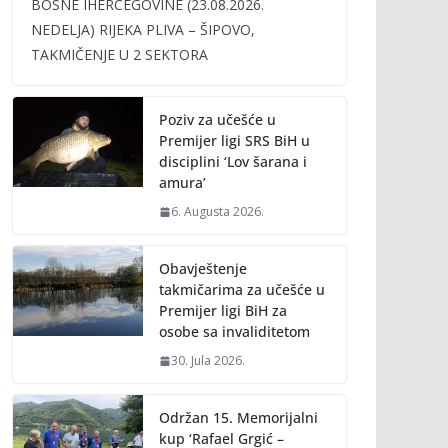
BOSNE IHERCEGOVINE (23.08.2026.
b
er
l
y
NEDELJA) RIJEKA PLIVA – ŠIPOVO,
o
Li
TAKMIČENJE U 2 SEKTORA
o
n
k
k
Poziv za učešće u
Premijer ligi SRS BiH u
disciplini ‘Lov šarana i
amura’
6. Augusta 2026.
Obavještenje
takmičarima za učešće u
Premijer ligi BiH za
osobe sa invaliditetom
30. Jula 2026.
Održan 15. Memorijalni
kup ‘Rafael Grgić –