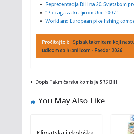
Reprezentacija BiH na 20. Svjetskom p
"Potraga za kraljicom Une 2007"
World and European pike fishing compe
Pročitajte i:
Spisak takmičara koji nastu
udicom sa hranilicom - Feeder 2026
Dopis Takmičarske komisije SRS BiH
You May Also Like
Klimatska i ekološka