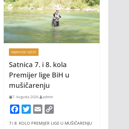
NAJNOVIJE VIJESTI
Satnica 7. i 8. kola
Premijer lige BiH u
mušičarenju
7. Augusta 2026.
admin
F
T
E
C
ac
w
m
o
7 i 8. KOLO PREMIJER LIGE U MUŠIČARENJU
e
itt
ai
p