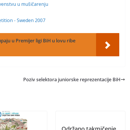
rvenstvu u mušičarenju
tition - Sweden 2007
paju u Premijer ligi BiH u lovu ribe
Poziv selektora juniorske reprezentacije BiH
Održano takmičenje