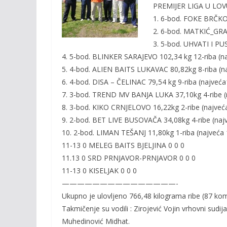
o
Li
PREMIJER LIGA U LO
o
n
1. 6-bod. FOKE BRČKO 
2. 6-bod. MATKIĆ_GRA
k
k
3. 5-bod. UHVATI I PUS
4. 5-bod. BLINKER SARAJEVO 102,34 kg 12-riba (na
5. 4-bod. ALIEN BAITS LUKAVAC 80,82kg 8-riba (na
6. 4-bod. DISA – ČELINAC 79,54 kg 9-riba (najveća
7. 3-bod. TREND MV BANJA LUKA 37,10kg 4-ribe (
8. 3-bod. KIKO CRNJELOVO 16,22kg 2-ribe (najveća
9. 2-bod. BET LIVE BUSOVAČA 34,08kg 4-ribe (naj
10. 2-bod. LIMAN TEŠANJ 11,80kg 1-riba (najveća 
11-13 0 MELEG BAITS BJELJINA 0 0 0
11.13 0 SRD PRNJAVOR-PRNJAVOR 0 0 0
11-13 0 KISELJAK 0 0 0
———————————————-
Ukupno je ulovljeno 766,48 kilograma ribe (87 ko
Takmičenje su vodili : Zirojević Vojin vrhovni sudi
Muhedinović Midhat.