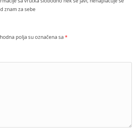
rmacije sa vrutka slobodno nek se javi, nenaplacuje se
ad znam za sebe
odna polja su označena sa
*