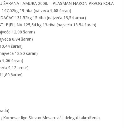
VU ŠARANA I AMURA 2008. – PLASMAN NAKON PRVOG KOLA
147,52kg 19-riba (najveća 9,68 šaran)
DAČAC 131,52kg 15-riba (najveća 13,54 amur)
TI BJELJINA 125,54 kg 13-riba (najveća 13,54 šaran)
jveća 12,98 šaran)
jveća 6,94 šaran)
10,44 šaran)
najveća 12.80 šaran)
 9,06 šaran)
veća 9,12 amur)
11,80 šaran)
mada)
ja ; Komesar lige Stevan Mesarović i delegat takmičenja