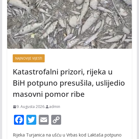
NAJNOVIJE VIJESTI
Katastrofalni prizori, rijeka u
BiH potpuno presušila, uslijedio
masovni pomor ribe
9. Augusta 2026.
admin
F
T
E
C
ac
w
m
o
Rijeka Turjanica na ušću u Vrbas kod Laktaša potpuno