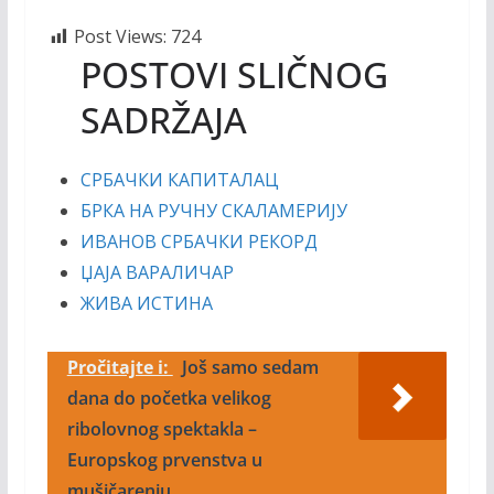
Post Views:
724
POSTOVI SLIČNOG
SADRŽAJA
СРБАЧКИ КАПИТАЛАЦ
БРКА НА РУЧНУ СКАЛАМЕРИЈУ
ИВАНОВ СРБАЧКИ РЕКОРД
ЏАЈА ВАРАЛИЧАР
ЖИВА ИСТИНА
Pročitajte i:
Još samo sedam
dana do početka velikog
ribolovnog spektakla –
Europskog prvenstva u
mušičarenju