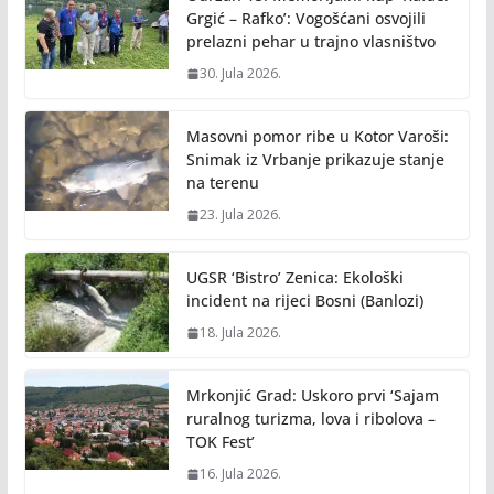
Grgić – Rafko’: Vogošćani osvojili
prelazni pehar u trajno vlasništvo
30. Jula 2026.
Masovni pomor ribe u Kotor Varoši:
Snimak iz Vrbanje prikazuje stanje
na terenu
23. Jula 2026.
UGSR ‘Bistro’ Zenica: Ekološki
incident na rijeci Bosni (Banlozi)
18. Jula 2026.
Mrkonjić Grad: Uskoro prvi ‘Sajam
ruralnog turizma, lova i ribolova –
TOK Fest’
16. Jula 2026.