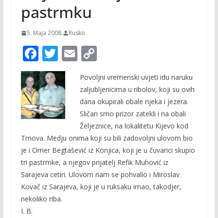
pastrmku
5. Maja 2008.
Rusko
F
T
E
C
ac
w
m
o
Povoljni vremenski uvjeti idu naruku
e
itt
ai
p
zaljubljenicima u ribolov, koji su ovih
b
er
l
y
dana okupirali obale rijeka i jezera.
o
Li
Sličan smo prizor zatekli i na obali
o
n
Željeznice, na lokalitetu Kijevo kod
Trnova. Medju onima koji su bili zadovoljni ulovom bio
k
k
je i Omer Begtašević iz Konjica, koji je u čuvarici skupio
tri pastrmke, a njegov prijatelj Refik Muhović iz
Sarajeva cetiri. Ulovom nam se pohvalio i Miroslav
Kovač iz Sarajeva, koji je u ruksaku imao, takodjer,
nekoliko riba.
I. B.