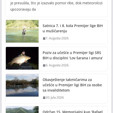
e
itt
ai
p
je presušila, što je izazvalo pomor ribe, dok meteorolozi
b
er
l
y
upozoravaju da
o
Li
o
n
Satnica 7. i 8. kola Premijer lige BiH
k
k
u mušičarenju
7. Augusta 2026.
Poziv za učešće u Premijer ligi SRS
BiH u disciplini ‘Lov šarana i amura’
6. Augusta 2026.
Obavještenje takmičarima za
učešće u Premijer ligi BiH za osobe
sa invaliditetom
30. Jula 2026.
Održan 15. Memorijalni kup ‘Rafael