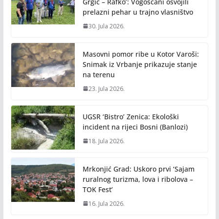
Grgić – Rafko’: Vogošćani osvojili
prelazni pehar u trajno vlasništvo
30. Jula 2026.
Masovni pomor ribe u Kotor Varoši:
Snimak iz Vrbanje prikazuje stanje
na terenu
23. Jula 2026.
UGSR ‘Bistro’ Zenica: Ekološki
incident na rijeci Bosni (Banlozi)
18. Jula 2026.
Mrkonjić Grad: Uskoro prvi ‘Sajam
ruralnog turizma, lova i ribolova –
TOK Fest’
16. Jula 2026.