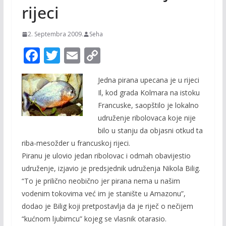
rijeci
2. Septembra 2009.
Seha
F
T
E
C
ac
w
m
o
Jedna pirana upecana je u rijeci
e
itt
ai
p
Il, kod grada Kolmara na istoku
b
er
l
y
Francuske, saopštilo je lokalno
o
Li
udruženje ribolovaca koje nije
o
n
bilo u stanju da objasni otkud ta
riba-mesožder u francuskoj rijeci.
k
k
Piranu je ulovio jedan ribolovac i odmah obavijestio
udruženje, izjavio je predsjednik udruženja Nikola Bilig.
“To je prilično neobično jer pirana nema u našim
vodenim tokovima već im je stanište u Amazonu”,
dodao je Bilig koji pretpostavlja da je riječ o nečijem
“kućnom ljubimcu” kojeg se vlasnik otarasio.