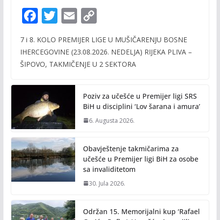
F
T
E
C
ac
w
m
o
7 i 8. KOLO PREMIJER LIGE U MUŠIČARENJU BOSNE
e
itt
ai
p
IHERCEGOVINE (23.08.2026. NEDELJA) RIJEKA PLIVA –
b
er
l
y
ŠIPOVO, TAKMIČENJE U 2 SEKTORA
o
Li
o
n
Poziv za učešće u Premijer ligi SRS
k
k
BiH u disciplini ‘Lov šarana i amura’
6. Augusta 2026.
Obavještenje takmičarima za
učešće u Premijer ligi BiH za osobe
sa invaliditetom
30. Jula 2026.
Održan 15. Memorijalni kup ‘Rafael