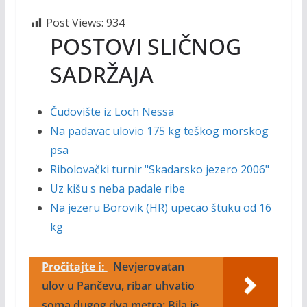
Post Views:
934
POSTOVI SLIČNOG
SADRŽAJA
Čudovište iz Loch Nessa
Na padavac ulovio 175 kg teškog morskog
psa
Ribolovački turnir "Skadarsko jezero 2006"
Uz kišu s neba padale ribe
Na jezeru Borovik (HR) upecao štuku od 16
kg
Pročitajte i:
Nevjerovatan
ulov u Pančevu, ribar uhvatio
soma dugog dva metra: Bila je