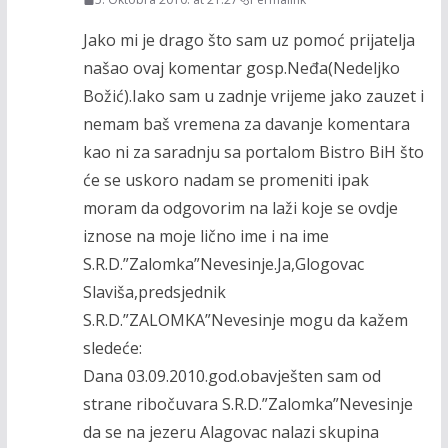
Jako mi je drago što sam uz pomoć prijatelja
našao ovaj komentar gosp.Neđa(Nedeljko
Božić).Iako sam u zadnje vrijeme jako zauzet i
nemam baš vremena za davanje komentara
kao ni za saradnju sa portalom Bistro BiH što
će se uskoro nadam se promeniti ipak
moram da odgovorim na laži koje se ovdje
iznose na moje lično ime i na ime
S.R.D.”Zalomka”Nevesinje.Ja,Glogovac
Slaviša,predsjednik
S.R.D.”ZALOMKA”Nevesinje mogu da kažem
sledeće:
Dana 03.09.2010.god.obavješten sam od
strane ribočuvara S.R.D.”Zalomka”Nevesinje
da se na jezeru Alagovac nalazi skupina