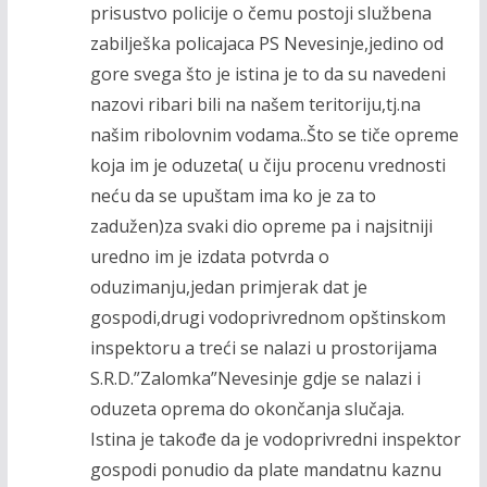
prisustvo policije o čemu postoji službena
zabilješka policajaca PS Nevesinje,jedino od
gore svega što je istina je to da su navedeni
nazovi ribari bili na našem teritoriju,tj.na
našim ribolovnim vodama..Što se tiče opreme
koja im je oduzeta( u čiju procenu vrednosti
neću da se upuštam ima ko je za to
zadužen)za svaki dio opreme pa i najsitniji
uredno im je izdata potvrda o
oduzimanju,jedan primjerak dat je
gospodi,drugi vodoprivrednom opštinskom
inspektoru a treći se nalazi u prostorijama
S.R.D.”Zalomka”Nevesinje gdje se nalazi i
oduzeta oprema do okončanja slučaja.
Istina je takođe da je vodoprivredni inspektor
gospodi ponudio da plate mandatnu kaznu