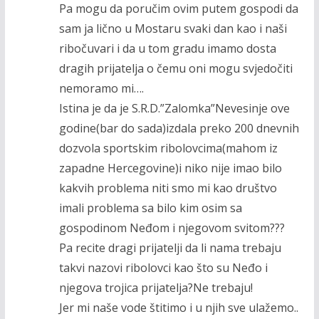
Pa mogu da poručim ovim putem gospodi da
sam ja lično u Mostaru svaki dan kao i naši
ribočuvari i da u tom gradu imamo dosta
dragih prijatelja o čemu oni mogu svjedočiti
nemoramo mi….
Istina je da je S.R.D.”Zalomka”Nevesinje ove
godine(bar do sada)izdala preko 200 dnevnih
dozvola sportskim ribolovcima(mahom iz
zapadne Hercegovine)i niko nije imao bilo
kakvih problema niti smo mi kao društvo
imali problema sa bilo kim osim sa
gospodinom Neđom i njegovom svitom???
Pa recite dragi prijatelji da li nama trebaju
takvi nazovi ribolovci kao što su Neđo i
njegova trojica prijatelja?Ne trebaju!
Jer mi naše vode štitimo i u njih sve ulažemo..