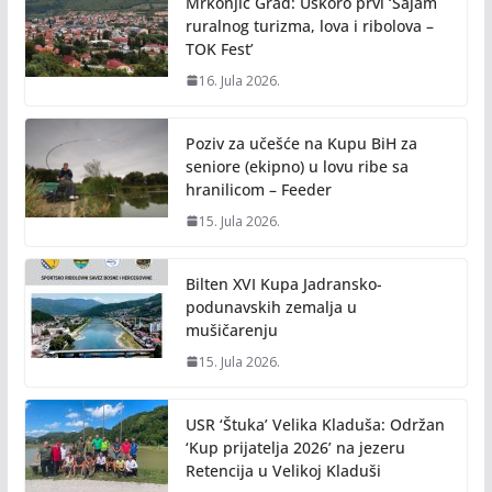
Mrkonjić Grad: Uskoro prvi ‘Sajam
ruralnog turizma, lova i ribolova –
TOK Fest’
16. Jula 2026.
Poziv za učešće na Kupu BiH za
seniore (ekipno) u lovu ribe sa
hranilicom – Feeder
15. Jula 2026.
Bilten XVI Kupa Jadransko-
podunavskih zemalja u
mušičarenju
15. Jula 2026.
USR ‘Štuka’ Velika Kladuša: Održan
‘Kup prijatelja 2026’ na jezeru
Retencija u Velikoj Kladuši