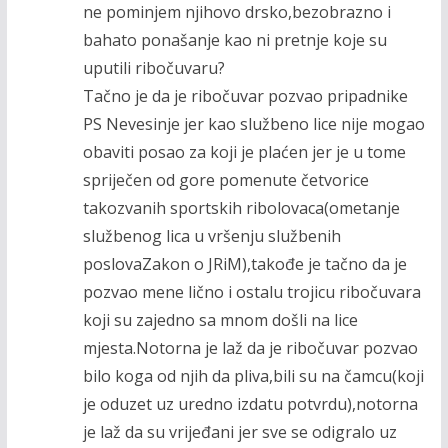
ne pominjem njihovo drsko,bezobrazno i
bahato ponašanje kao ni pretnje koje su
uputili ribočuvaru?
Tačno je da je ribočuvar pozvao pripadnike
PS Nevesinje jer kao službeno lice nije mogao
obaviti posao za koji je plaćen jer je u tome
spriječen od gore pomenute četvorice
takozvanih sportskih ribolovaca(ometanje
službenog lica u vršenju službenih
poslovaZakon o JRiM),takođe je tačno da je
pozvao mene lično i ostalu trojicu ribočuvara
koji su zajedno sa mnom došli na lice
mjesta.Notorna je laž da je ribočuvar pozvao
bilo koga od njih da pliva,bili su na čamcu(koji
je oduzet uz uredno izdatu potvrdu),notorna
je laž da su vrijeđani jer sve se odigralo uz