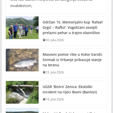
b
er
l
y
invaliditetom,
o
Li
o
n
Održan 15. Memorijalni kup ‘Rafael
k
k
Grgić – Rafko’: Vogošćani osvojili
prelazni pehar u trajno vlasništvo
30. Jula 2026.
Masovni pomor ribe u Kotor Varoši:
Snimak iz Vrbanje prikazuje stanje
na terenu
23. Jula 2026.
UGSR ‘Bistro’ Zenica: Ekološki
incident na rijeci Bosni (Banlozi)
18. Jula 2026.