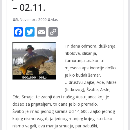
– 02.11.
5. Novembra 2009.
Alas
F
T
E
C
ac
w
m
o
Tri dana odmora, duškanja,
e
itt
ai
p
ribolova, slikanja,
b
er
l
y
ćumuranja…nakon tri
o
Li
mjeseca apstinencije došlo
o
n
je k'o budali šamar.
U društvu Zajke, Ade, Mirze
k
k
(tetkovog), Švabe, Arsle,
Ede, Smaje, te zadnji dan i našeg Austrijanca koji je
došao sa prijateljem, tri dana je bilo premalo.
Švabo je imao jednog šarana od 14,600, Zajko jednog
kojeg nismo vagali, ja jednog manjeg kojeg isto tako
nismo vagali, dva manja smudja, par babuški,