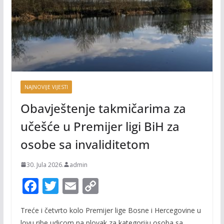
NAJNOVIJE VIJESTI
Obavještenje takmičarima za
učešće u Premijer ligi BiH za
osobe sa invaliditetom
30. Jula 2026.
admin
F
T
E
C
ac
w
m
o
Treće i četvrto kolo Premijer lige Bosne i Hercegovine u
e
itt
ai
p
lovu ribe udicom na plovak za kategoriju osoba sa