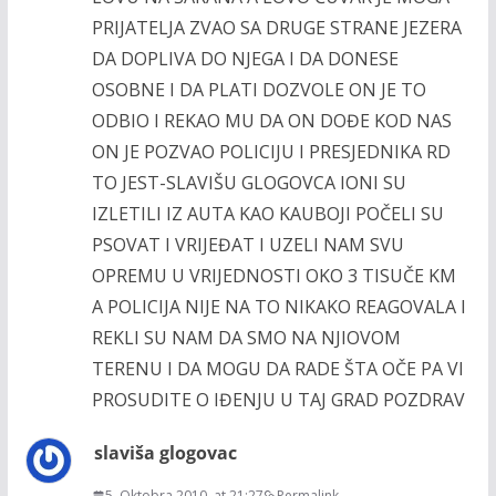
PRIJATELJA ZVAO SA DRUGE STRANE JEZERA
DA DOPLIVA DO NJEGA I DA DONESE
OSOBNE I DA PLATI DOZVOLE ON JE TO
ODBIO I REKAO MU DA ON DOĐE KOD NAS
ON JE POZVAO POLICIJU I PRESJEDNIKA RD
TO JEST-SLAVIŠU GLOGOVCA IONI SU
IZLETILI IZ AUTA KAO KAUBOJI POČELI SU
PSOVAT I VRIJEĐAT I UZELI NAM SVU
OPREMU U VRIJEDNOSTI OKO 3 TISUČE KM
A POLICIJA NIJE NA TO NIKAKO REAGOVALA I
REKLI SU NAM DA SMO NA NJIOVOM
TERENU I DA MOGU DA RADE ŠTA OČE PA VI
PROSUDITE O IĐENJU U TAJ GRAD POZDRAV
slaviša glogovac
5. Oktobra 2010. at 21:27
Permalink