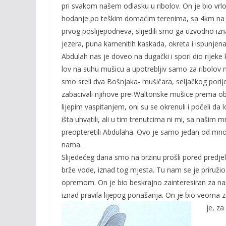
pri svakom našem odlasku u ribolov. On je bio vrlo 
hodanje po teškim domaćim terenima, sa 4km na sa
prvog poslijepodneva, slijedili smo ga uzvodno izn
jezera, puna kamenitih kaskada, okreta i ispunjen
Abdulah nas je doveo na dugački i spori dio rijeke
lov na suhu mušicu a upotrebljiv samo za ribolov 
smo sreli dva Bošnjaka- mušičara, seljačkog porije
zabacivali njihove pre-Waltonske mušice prema obali
lijepim vaspitanjem, oni su se okrenuli i počeli da 
išta uhvatili, ali u tim trenutcima ni mi, sa naši
preopteretili Abdulaha. Ovo je samo jedan od mno
nama.
Slijedećeg dana smo na brzinu prošli pored predje
brže vode, iznad tog mjesta. Tu nam se je priruži
opremom. On je bio beskrajno zainteresiran za naš
iznad pravila lijepog ponašanja. On je bio veoma
je, za