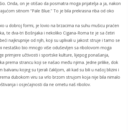
o. Onda, on je otišao da posmatra moga prijatelja a ja, nakon
ajućom sitnom “Pale Blue.” To je bila prekrasna riba od oko
bio u dobroj formi, je lovio na brzacima na suhu mušicu praćen
 te dva-tri Bošnjaka i nekoliko Cigana-Roma te je sa četiri
eći najkrupnije od njih, koji su uplivali u jakost struje i tamo se
dni nestaško bio mnogo više oduševljen sa ribolovom moga
 primjere učtivosti i sportske kulture, lijepog ponašanja,
aka prema strancu koji se našao među njima. Jedne prilike, dok
alvanu kojeg su tjerali čakljom, ali kad su bili u našoj blizini i
 prema dubokom viru sa vrlo brzom strujom koja nije bila nimalo
oštivanja i osjećajnosti da ne ometu naš ribolov.