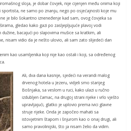
siromašnog sloja, je dobar čovjek, nije cijenjen među onima koji
r i sportista, ne samo po znanju, nego po osjećajnosti koje mu
ene je bilo šokantno izneneđenje kad sam, ovog čovjeka sa
širama, gledao kako gazi po zasljepljujuće plavoj vodi
 dužine, bacajući po slapovima mušice sa kratkim, ali
nisam vidio da je nešto ulovio, ali sam zato slijedeći dan
im kao usamljenika koji nije kao ostali i koji, sa određenog
ca.
Ali, dva dana kasnije, sjedeći na verandi malog
drvenog hotela u Jezeru, vidjeli smo starijeg
Bošnjaka, sa veslom u ruci, kako ulazi u ručno
izdubljen čamac, na drugoj strani rijeke i vrlo vješto
upravljajući, glatko je uplovio prema ivici glavne
struje rijeke. Onda je započeo mahati sa
istovjetnim štapom i šnjurom kao o onaj drugi, ali
samo pravolinijski, što ja nisam želio da vidim.