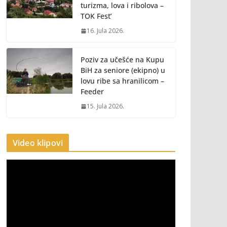
turizma, lova i ribolova –
TOK Fest’
16. Jula 2026.
Poziv za učešće na Kupu
BiH za seniore (ekipno) u
lovu ribe sa hranilicom –
Feeder
15. Jula 2026.
Video klipovi