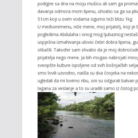
podigne sa dna na moju mušicu ali sam ga promaši
davanja odmora mom lipenu, uhvatio sa ga sa pliv
51cm koji u ovim vodama sigurno teži blizu 1kg.
U međuvremenu, niže mene, moj prijatelj, koji je 
pogledima Abdulaha i onog mog ljubaznog nestaška,
uspješna izmahivanja ulovio četiri dobra lipena, gub
otkačili. Također sam shvatio da je moj dobroću
prijatelja nego mene. Ja bih mogao nabrojati mnoge
sveopšte kulture ispoljene od svih bošnjačkih selj
smo lovili uzvodno, naišla su dva čovjeka na nekom b
ugledali da mi lovimo ribu, oni su odgurali balvan
lagana za veslanje a to su uradili samo iz čistog p