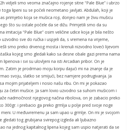
2h vidjeli smo veoma značajno rojenje sitne “Pale Blue” i ubrzo
e toga lipeni su se počeli neometano javljati. Abdulah, koji je
nas primjetio koja se mušica roji, donjeo nam je živu mušicu
nego što su ostale počele da se dižu. Primjetili smo da su
na imitacija “Pale Blue” osim veličine udice koja je bila nešto
o uzvodno sve do ručka i uspjeli da, s vremena na vrijeme,
ešli smo preko drvenog mosta i krenuli nizvodno loveći lijevom
estaška kojeg smo gledali kako sa desne obale gazi prema nama
penova i svi su ulovljeni na isti Arcadian pribor. On je
m. Zatim je prodrmao moju korpu dajući mi na znanje da je
ao svoju, slatko se smijući, bez namjere podrugivanja. Ja
a mojim prijateljem i nosio našu ribu. On mi je pokazao
aciju za četiri mušice. Ja sam lovio uzvodno sa suhom mušicom i
aže nadmočnost njegovog načina ribolova, on je zabacio preko
o 300gr. i prebacio ga preko grmlja u polje pred svoje noge
a meni. U međuvremenu ja sam upao u grmlje. On mi je svojom
gledati tog grubijana svirepog izgleda ali ljubazno
zao na jednog kapitalnog lipena kojeg sam uspio natjerati da se