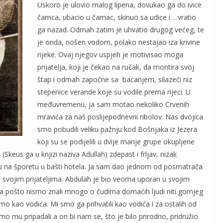
Uskoro je ulovio malog lipena, dovukao ga do ivice
čamca, ubacio u čamac, skinuo sa udice i …vratio
ga nazad. Odmah zatim je uhvatio drugog većeg, te
je onda, nošen vodom, polako nestajao iza krivine
rijeke. Ovaj njegov uspjeh je motivisao moga
prijatelja, koji je čekao na ručak, da montira svoj
štap i odmah započne sa bacanjem, silazeći niz
stepenice verande koje su vodile prema rijeci. U
međuvremenu, ja sam motao nekoliko Crvenih
mravića za naš poslijepodnevni ribolov. Nas dvojica
smo pobudili veliku pažnju kod Bošnjaka iz Jezera
koji su se podijelili u dvije manje grupe okupljene
(Skeus ga u knjizi naziva Adullah) zdepast i frljav, nizak
afu na šporetu u bašti hotela. Ja sam dao jednom od posmatrača
 svojim prijateljima. Abdulah je bio veoma uporan u svojim
, a pošto nismo znali mnogo o čudima domaćih ljudi niti gornjeg
mo kao vodića. Mi smo ga prihvatili kao vodića i za ostalih od
mo mu pripadali a on bi nam se, što je bilo prirodno, pridružio