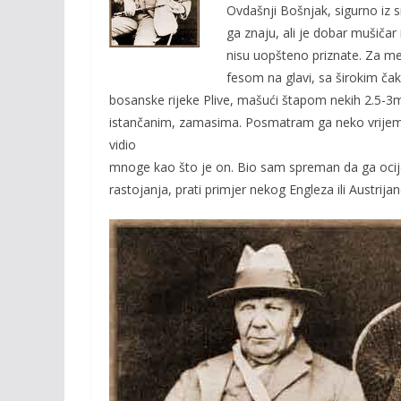
o
Li
Ovdašnji Bošnjak, sigurno iz 
o
n
ga znaju, ali je dobar mušiča
nisu uopšteno priznate. Za m
k
k
fesom na glavi, sa širokim čak
bosanske rijeke Plive, mašući štapom nekih 2.5-3m
istančanim, zamasima. Posmatram ga neko vrijeme, 
vidio
mnoge kao što je on. Bio sam spreman da ga ocijen
rastojanja, prati primjer nekog Engleza ili Austrijan