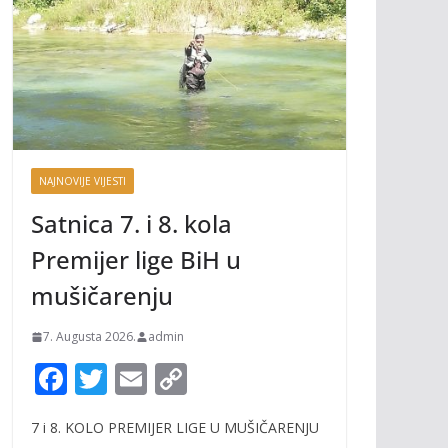
NAJNOVIJE VIJESTI
Satnica 7. i 8. kola
Premijer lige BiH u
mušičarenju
7. Augusta 2026.
admin
F
T
E
C
ac
w
m
o
7 i 8. KOLO PREMIJER LIGE U MUŠIČARENJU
e
itt
ai
p