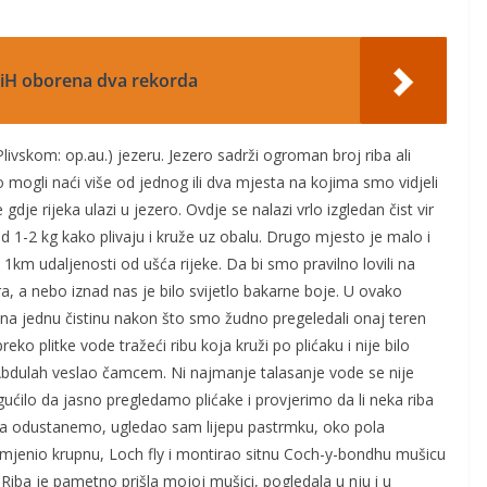
 BiH oborena dva rekorda
ivskom: op.au.) jezeru. Jezero sadrži ogroman broj riba ali
o mogli naći više od jednog ili dva mjesta na kojima smo vidjeli
je rijeka ulazi u jezero. Ovdje se nalazi vrlo izgledan čist vir
d 1-2 kg kako plivaju i kruže uz obalu. Drugo mjesto je malo i
 1km udaljenosti od ušća rijeke. Da bi smo pravilno lovili na
tra, a nebo iznad nas je bilo svijetlo bakarne boje. U ovako
 jednu čistinu nakon što smo žudno pregeledali onaj teren
ko plitke vode tražeći ribu koja kruži po plićaku i nije bilo
e Abdulah veslao čamcem. Ni najmanje talasanje vode se nije
ućilo da jasno pregledamo plićake i provjerimo da li neka riba
 da odustanemo, ugledao sam lijepu pastrmku, oko pola
mjenio krupnu, Loch fly i montirao sitnu Coch-y-bondhu mušicu
Riba je pametno prišla mojoj mušici, pogledala u nju i u