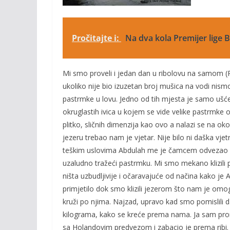
Pročitajte i:
Na dva kola Premijer lige
Mi smo proveli i jedan dan u ribolovu na samom (Pl
ukoliko nije bio izuzetan broj mušica na vodi nism
pastrmke u lovu. Jedno od tih mjesta je samo ušće gd
okruglastih ivica u kojem se vide velike pastrmke o
plitko, sličnih dimenzija kao ovo a nalazi se na oko
jezeru trebao nam je vjetar. Nije bilo ni daška vje
teškim uslovima Abdulah me je čamcem odvezao na
uzaludno tražeći pastrmku. Mi smo mekano klizili pre
ništa uzbudljivije i očaravajuće od načina kako j
primjetilo dok smo klizili jezerom što nam je omog
kruži po njima. Najzad, upravo kad smo pomislili
kilograma, kako se kreće prema nama. Ja sam pro
sa Holandovim predvezom i zabacio je prema ribi. 