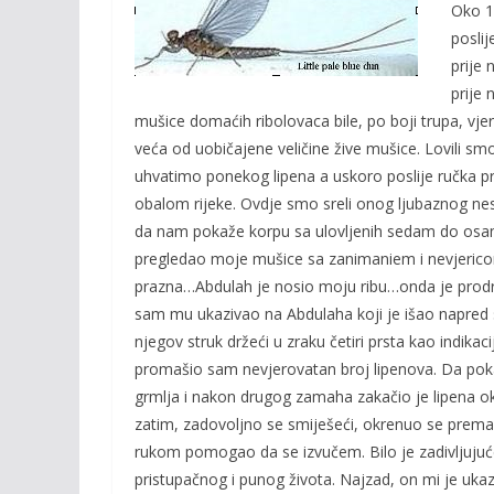
Oko 1
poslij
prije 
prije 
mušice domaćih ribolovaca bile, po boji trupa, vjer
veća od uobičajene veličine žive mušice. Lovili sm
uhvatimo ponekog lipena a uskoro poslije ručka pr
obalom rijeke. Ovdje smo sreli onog ljubaznog n
da nam pokaže korpu sa ulovljenih sedam do osam li
pregledao moje mušice sa zanimaniem i nevjerico
prazna…Abdulah je nosio moju ribu…onda je prodrm
sam mu ukazivao na Abdulaha koji je išao napred s
njegov struk držeći u zraku četiri prsta kao indik
promašio sam nevjerovatan broj lipenova. Da pok
grmlja i nakon drugog zamaha zakačio je lipena ok
zatim, zadovoljno se smiješeći, okrenuo se prem
rukom pomogao da se izvučem. Bilo je zadivljujuće 
pristupačnog i punog života. Najzad, on mi je uka