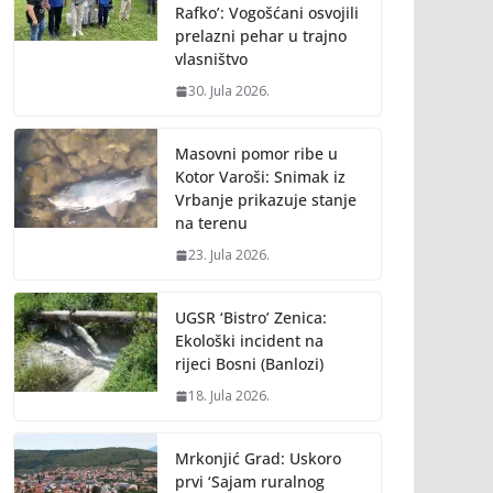
Rafko’: Vogošćani osvojili
prelazni pehar u trajno
vlasništvo
30. Jula 2026.
Masovni pomor ribe u
Kotor Varoši: Snimak iz
Vrbanje prikazuje stanje
na terenu
23. Jula 2026.
UGSR ‘Bistro’ Zenica:
Ekološki incident na
rijeci Bosni (Banlozi)
18. Jula 2026.
Mrkonjić Grad: Uskoro
prvi ‘Sajam ruralnog