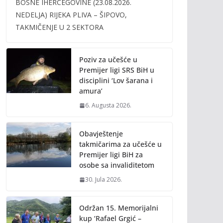
BOSNE IHERCEGOVINE (23.08.2026.
b
er
l
y
NEDELJA) RIJEKA PLIVA – ŠIPOVO,
o
Li
TAKMIČENJE U 2 SEKTORA
o
n
k
k
Poziv za učešće u
Premijer ligi SRS BiH u
disciplini ‘Lov šarana i
amura’
6. Augusta 2026.
Obavještenje
takmičarima za učešće u
Premijer ligi BiH za
osobe sa invaliditetom
30. Jula 2026.
Održan 15. Memorijalni
kup ‘Rafael Grgić –