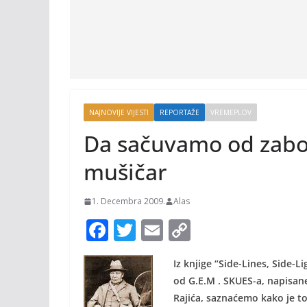
NAJNOVIJE VIJESTI
REPORTAŽE
VREMEPLOV
Da sačuvamo od zabor
mušičar
1. Decembra 2009.
Alas
F
T
E
C
ac
w
m
o
Iz knjige “Side-Lines, Side-L
e
itt
ai
p
od G.E.M . SKUES-a, napisa
b
er
l
y
Rajića, saznaćemo kako je to