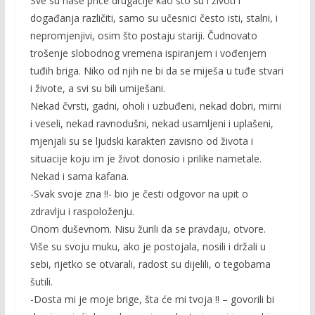
Sve su naše priče drugačije kao što su i životi i
događanja različiti, samo su učesnici često isti, stalni, i
nepromjenjivi, osim što postaju stariji. Čudnovato
trošenje slobodnog vremena ispiranjem i vođenjem
tuđih briga. Niko od njih ne bi da se miješa u tuđe stvari
i živote, a svi su bili umiješani.
Nekad čvrsti, gadni, oholi i uzbuđeni, nekad dobri, mirni
i veseli, nekad ravnodušni, nekad usamljeni i uplašeni,
mjenjali su se ljudski karakteri zavisno od života i
situacije koju im je život donosio i prilike nametale.
Nekad i sama kafana.
-Svak svoje zna !!- bio je česti odgovor na upit o
zdravlju i raspoloženju.
Onom duševnom. Nisu žurili da se pravdaju, otvore.
Više su svoju muku, ako je postojala, nosili i držali u
sebi, rijetko se otvarali, radost su dijelili, o tegobama
šutili.
-Dosta mi je moje brige, šta će mi tvoja !! – govorili bi