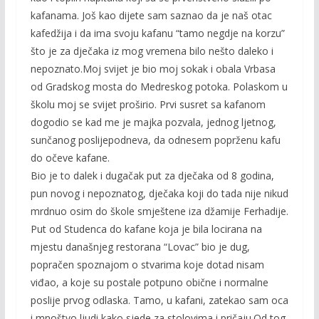
kafanama. Još kao dijete sam saznao da je naš otac
kafedžija i da ima svoju kafanu “tamo negdje na korzu”
što je za dječaka iz mog vremena bilo nešto daleko i
nepoznato.Moj svijet je bio moj sokak i obala Vrbasa
od Gradskog mosta do Medreskog potoka. Polaskom u
školu moj se svijet proširio. Prvi susret sa kafanom
dogodio se kad me je majka pozvala, jednog ljetnog,
sunčanog poslijepodneva, da odnesem poprženu kafu
do očeve kafane.
Bio je to dalek i dugačak put za dječaka od 8 godina,
pun novog i nepoznatog, dječaka koji do tada nije nikud
mrdnuo osim do škole smještene iza džamije Ferhadije.
Put od Studenca do kafane koja je bila locirana na
mjestu današnjeg restorana “Lovac” bio je dug,
popračen spoznajom o stvarima koje dotad nisam
viđao, a koje su postale potpuno obične i normalne
poslije prvog odlaska. Tamo, u kafani, zatekao sam oca
i mnoštvo ljudi kako sjede za stolovima i pričaju.Od tog