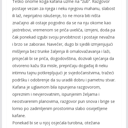
Teško onome koga kafana uzme na “zub”. Razgovor
postaje vezan za njega i neku njegovu mahanu, slabost
ili laž, neprijatno iskušenje, to ne mora biti ništa
značajno ali ostaje pogodno da se na nju okome kao
jastrebovi, vremenom se priča uveliča, izmjeni, doda pa
čak ponekad izgubi svoju prvobitnost i postaje nevažna
i brzo se zaboravi. Navečer, dugo bi sjedili izmjenjujući
mišljenja bez trunke žaljenja ili omalovažavanja i laži,
prisjećali bi se priča, dogodovština, dozivali sjećanja da
otvoreno kažu šta misle, prepričaju događaj ili neku
intimnu tajnu potkrepljujući je svjedočanstvima, tražeći
podršku i odobrenje da su uradili dobru i pametnu stvar.
Kafana je uglavnom bila ispunjena razgovorom,
opreznim i nevjerovatnim, ispunjenim željama i
neostvarenim planovima, razgovor pun snova i brige se
lomio po zadimljenim prostorima slabo osvijetljene
kafane.
Ponekad bi se u njoj osjećala turobna, otežana