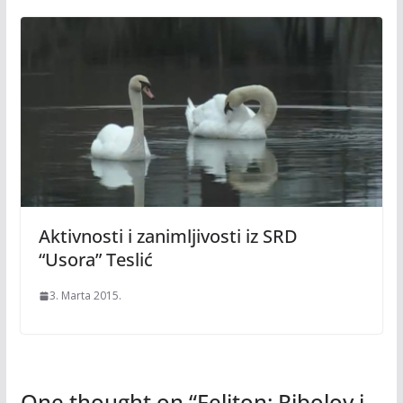
Aktivnosti i zanimljivosti iz SRD
“Usora” Teslić
3. Marta 2015.
One thought on “
Feljton: Ribolov i