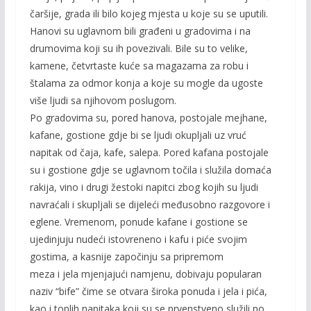
čaršije, grada ili bilo kojeg mjesta u koje su se uputili.
Hanovi su uglavnom bili građeni u gradovima i na
drumovima koji su ih povezivali. Bile su to velike,
kamene, četvrtaste kuće sa magazama za robu i
štalama za odmor konja a koje su mogle da ugoste
više ljudi sa njihovom poslugom.
Po gradovima su, pored hanova, postojale mejhane,
kafane, gostione gdje bi se ljudi okupljali uz vruć
napitak od čaja, kafe, salepa. Pored kafana postojale
su i gostione gdje se uglavnom točila i služila domaća
rakija, vino i drugi žestoki napitci zbog kojih su ljudi
navraćali i skupljali se dijeleći međusobno razgovore i
eglene. Vremenom, ponude kafane i gostione se
ujedinjuju nudeći istovreneno i kafu i piće svojim
gostima, a kasnije započinju sa pripremom
meza i jela mjenjajući namjenu, dobivaju popularan
naziv “bife” čime se otvara široka ponuda i jela i pića,
kao i toplih napitaka koji su se prvenstveno služili po