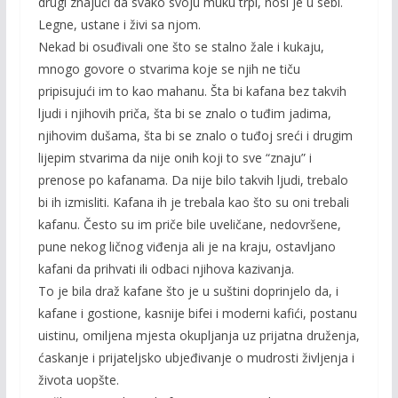
drugi znajući da svako svoju muku trpi, nosi je u sebi.
Legne, ustane i živi sa njom.
Nekad bi osuđivali one što se stalno žale i kukaju,
mnogo govore o stvarima koje se njih ne tiču
pripisujući im to kao mahanu. Šta bi kafana bez takvih
ljudi i njihovih priča, šta bi se znalo o tuđim jadima,
njihovim dušama, šta bi se znalo o tuđoj sreći i drugim
lijepim stvarima da nije onih koji to sve “znaju” i
prenose po kafanama. Da nije bilo takvih ljudi, trebalo
bi ih izmisliti. Kafana ih je trebala kao što su oni trebali
kafanu. Često su im priče bile uveličane, nedovršene,
pune nekog ličnog viđenja ali je na kraju, ostavljano
kafani da prihvati ili odbaci njihova kazivanja.
To je bila draž kafane što je u suštini doprinjelo da, i
kafane i gostione, kasnije bifei i moderni kafići, postanu
uistinu, omiljena mjesta okupljanja uz prijatna druženja,
ćaskanje i prijateljsko ubjeđivanje o mudrosti življenja i
života uopšte.