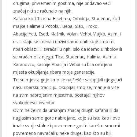
drugima, privremenim gostima, nije pridavao veći
značaj niti se računalo na njih.
Kafana kod Tice na Hisetima, Orhideja, Studenac, kod
majke Halime u Potoku, Beba, Slap, Troko,
Abacija,Yeti, Esed, Klašnik, Volan, Vehbi, Vlajko, Asim, i
dr. Listaju se imena i nazivi samo onih koje smo mi
ribari obilazili ili svraćali u njih, bilo da idemo u ribolov ili
se vraćamo iz njega. Tica, Studenac, Halima, Asim u
Karanovcu, kasnije Abacija i Vehbi su bila omiljena
mjesta okupljanja ribara moje generacije.
To su mjesta gdje smo se najčešće sakupljali njegujući
našu ribarsku tradiciju. Okupljali smo se, manje ili više
na svim nabrojenim mjestima, postajali njihov
svakodnevni inventar.
Ovim ne želim da umanjim značaj drugih kafana ili da
naglasim samo gore nabrojane, koje su isto kao i ove
imale svoje stalne i povremene goste kao što smo mi
povremeno navraćali u neke druge, kao što su bili