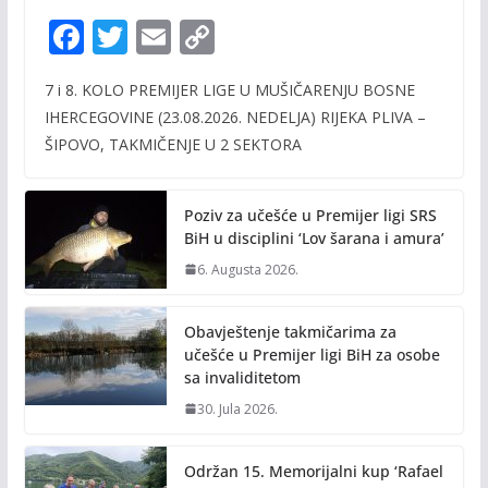
F
T
E
C
ac
w
m
o
7 i 8. KOLO PREMIJER LIGE U MUŠIČARENJU BOSNE
e
itt
ai
p
IHERCEGOVINE (23.08.2026. NEDELJA) RIJEKA PLIVA –
b
er
l
y
ŠIPOVO, TAKMIČENJE U 2 SEKTORA
o
Li
o
n
Poziv za učešće u Premijer ligi SRS
k
k
BiH u disciplini ‘Lov šarana i amura’
6. Augusta 2026.
Obavještenje takmičarima za
učešće u Premijer ligi BiH za osobe
sa invaliditetom
30. Jula 2026.
Održan 15. Memorijalni kup ‘Rafael