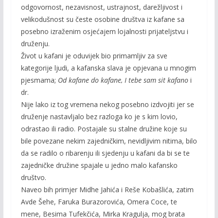
odgovornost, nezavisnost, ustrajnost, darežljivost i
velikodušnost su česte osobine društva iz kafane sa
posebno izraženim osjećajem lojalnosti prijateljstvu i
druženju.
Život u kafani je oduvijek bio primamljiv za sve
kategorije ljudi, a kafanska slava je opjevana u mnogim
pjesmama;
Od kafane do kafane, I tebe sam sit kafano
i
dr.
Nije lako iz tog vremena nekog posebno izdvojiti jer se
druženje nastavljalo bez razloga ko je s kim lovio,
odrastao ili radio. Postajale su stalne družine koje su
bile povezane nekim zajedničkim, nevidljivim nitima, bilo
da se radilo o ribarenju ili sjedenju u kafani da bi se te
zajedničke družine spajale u jedno malo kafansko
društvo.
Naveo bih primjer Midhe Jahića i Reše Kobašlića, zatim
Avde Šehe, Faruka Burazorovića, Omera Coce, te
mene, Besima Tufekčića, Mirka Kragulja, mog brata