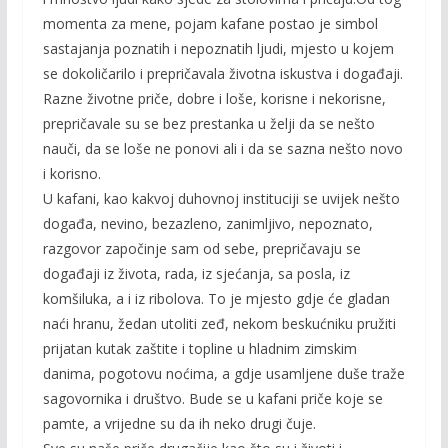
momenta za mene, pojam kafane postao je simbol
sastajanja poznatih i nepoznatih ljudi, mjesto u kojem
se dokoličarilo i prepričavala životna iskustva i događaji.
Razne životne priče, dobre i loše, korisne i nekorisne,
prepričavale su se bez prestanka u želji da se nešto
nauči, da se loše ne ponovi ali i da se sazna nešto novo
i korisno.
U kafani, kao kakvoj duhovnoj instituciji se uvijek nešto
događa, nevino, bezazleno, zanimljivo, nepoznato,
razgovor započinje sam od sebe, prepričavaju se
događaji iz života, rada, iz sjećanja, sa posla, iz
komšiluka, a i iz ribolova. To je mjesto gdje će gladan
naći hranu, žedan utoliti zeđ, nekom beskućniku pružiti
prijatan kutak zaštite i topline u hladnim zimskim
danima, pogotovu noćima, a gdje usamljene duše traže
sagovornika i društvo. Bude se u kafani priče koje se
pamte, a vrijedne su da ih neko drugi čuje.