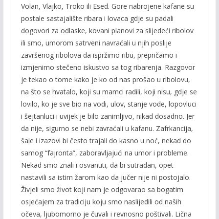
Volan, Vlajko, Troko ili Esed. Gore nabrojene kafane su
postale sastajalište ribara i lovaca gdje su padali
dogovori za odlaske, kovani planovi za slijedeći ribolov
ili smo, umorom satrveni navraćali u njih poslije
završenog ribolova da ispržimo ribu, prepričamo i
izmjenimo stečeno iskustvo sa tog ribarenja. Razgovor
je tekao o tome kako je ko od nas prošao u ribolovu,
na što se hvatalo, koji su mamci radili, koji nisu, gdje se
lovilo, ko je sve bio na vodi, ulov, stanje vode, lopovluci
i šejtanluci i uvijek je bilo zanimljivo, nikad dosadno. Jer
da nije, sigurno se nebi zavraćali u kafanu. Zafrkancija,
šale i izazovi bi često trajali do kasno u noć, nekad do
samog “fajronta”, zaboravljajući na umor i probleme.
Nekad smo znali i osvanuti, da bi sutradan, opet
nastavili sa istim žarom kao da jučer nije ni postojalo.
Živjeli smo život koji nam je odgovarao sa bogatim
osjećajem za tradiciju koju smo naslijedili od naših
očeva, ljubomorno je čuvali i revnosno poštivali. Lična