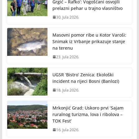
Grgić – Rafko’: Vogošćani osvojili
prelazni pehar u trajno vlasništvo
30. Jula 2026.
Masovni pomor ribe u Kotor Varoši:
Snimak iz Vrbanje prikazuje stanje
na terenu
23. Jula 2026.
UGSR ‘Bistro’ Zenica: Ekološki
incident na rijeci Bosni (Banlozi)
18. Jula 2026.
Mrkonjić Grad: Uskoro prvi ‘Sajam
ruralnog turizma, lova i ribolova –
TOK Fest’
16. Jula 2026.