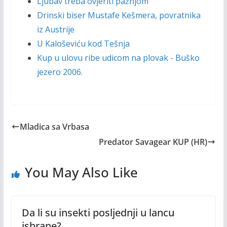
Ljubav treba ovjeriti pažnjom
Drinski biser Mustafe Kešmera, povratnika
iz Austrije
U Kaloševiću kod Tešnja
Kup u ulovu ribe udicom na plovak - Buško
jezero 2006.
Mladica sa Vrbasa
Predator Savagear KUP (HR)
You May Also Like
Da li su insekti posljednji u lancu
ishrane?