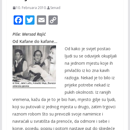
10. Februara 2010.
Senad
F
T
E
C
ac
w
m
o
Piše: Mersad Rajić
e
itt
ai
p
Od Kafane do kafane…
b
er
l
y
Od kako je svijet postao
o
Li
ljudi su se oduvijek okupljali
o
n
na jednom mjestu koje ih
privlačilo iz ko zna kavih
k
k
razloga. Nekad je to bilo iz
prijeke potrebe nekad iz
pukih okolnosti. Iz ranijih
vremena, kažu da je to je bio han, mjesto gdje su ljudi,
koji su putovali iz jednog mjesta u drugo, zatim trgovci
raznom robom što su prevozili svoje namirnice i
navraćali u svratišta da prenoće, da odmore i sebe i
konje, pojedu, popiju i potom nastave put do slijedeće