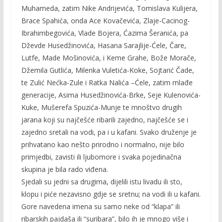
Muhameda, zatim Nike Andrijevića, Tomislava Kulijera,
Brace Spahića, onda Ace Kovačevića, Zlaje-Cacinog-
Ibrahimbegovića, Vlade Bojera, Ćazima Šeranića, pa
Dževde Husedžinovića, Hasana Sarajlije-Ćele, Čare,
Lutfe, Made Mošinovića, i Keme Grahe, Bože Morače,
Džemila Gutlića, Milenka Vuletića-Koke, Sojtarić Čade,
te Zulić Nećka-Zule i Ratka Nalića –Ćele, zatim mlađe
generacije, Asima Husedžinovića-Brke, Seje Kulenovića-
Kuke, Mušerefa Spuzića-Munje te mnoštvo drugih
jarana koji su najčešće ribarili zajedno, najčešće se i
zajedno sretali na vodi, pa i u kafani. Svako druženje je
prihvatano kao nešto prirodno i normalno, nije bilo
primjedbi, zavisti ili ljubomore i svaka pojedinačna
skupina je bila rado viđena.
Sjedali su jedni sa drugima, dijelili istu livadu ili sto,
klopu i piće nezavisno gdje se sretnu; na vodi ili u kafani.
Gore navedena imena su samo neke od “klapa” ili
ribarskih pajdaša ili “suribara”, bilo ih je mnogo više i