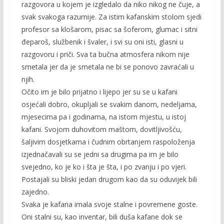
razgovora u kojem je izgledalo da niko nikog ne čuje, a
svak svakoga razumije. Za istim kafanskim stolom sjedi
profesor sa klošarom, pisac sa šoferom, glumac i sitni
đeparoš, službenik i švaler, i svi su oni isti, glasni u
razgovoru i priči. Sva ta bučna atmosfera nikom nije
smetala jer da je smetala ne bi se ponovo zavraćali u
njih.
Očito im je bilo prijatno i lijepo jer su se u kafani
osjećali dobro, okupljali se svakim danom, nedeljama,
mjesecima pa i godinama, na istom mjestu, u istoj
kafani. Svojom duhovitom maštom, dovitljivošću,
šaljivim dosjetkama i čudnim obrtanjem raspoloženja
izjednačavali su se jedni sa drugima pa im je bilo
svejedno, ko je ko i šta je šta, i po zvanju i po vjeri.
Postajali su bliski jedan drugom kao da su oduvijek bili
zajedno.
Svaka je kafana imala svoje stalne i povremene goste.
Oni stalni su, kao inventar, bili duša kafane dok se