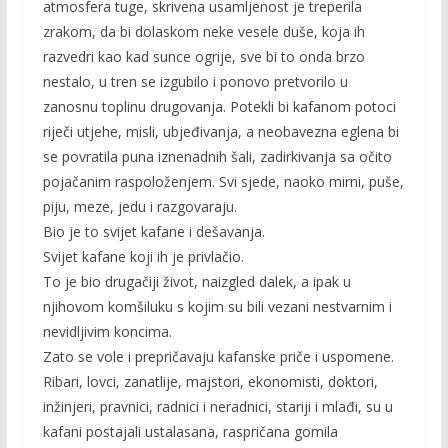
atmosfera tuge, skrivena usamljenost je treperila
zrakom, da bi dolaskom neke vesele duše, koja ih
razvedri kao kad sunce ogrije, sve bi to onda brzo
nestalo, u tren se izgubilo i ponovo pretvorilo u
zanosnu toplinu drugovanja. Potekli bi kafanom potoci
riječi utjehe, misli, ubjeđivanja, a neobavezna eglena bi
se povratila puna iznenadnih šali, zadirkivanja sa očito
pojačanim raspoloženjem. Svi sjede, naoko mirni, puše,
piju, meze, jedu i razgovaraju.
Bio je to svijet kafane i dešavanja.
Svijet kafane koji ih je privlačio.
To je bio drugačiji život, naizgled dalek, a ipak u
njihovom komšiluku s kojim su bili vezani nestvarnim i
nevidljivim koncima.
Zato se vole i prepričavaju kafanske priče i uspomene.
Ribari, lovci, zanatlije, majstori, ekonomisti, doktori,
inžinjeri, pravnici, radnici i neradnici, stariji i mlađi, su u
kafani postajali ustalasana, raspričana gomila