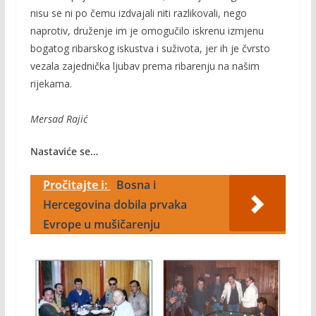
nisu se ni po čemu izdvajali niti razlikovali, nego
naprotiv, druženje im je omogučilo iskrenu izmjenu
bogatog ribarskog iskustva i suživota, jer ih je čvrsto
vezala zajednička ljubav prema ribarenju na našim
rijekama.
Mersad Rajić
Nastaviće se…
Pročitajte i:
Bosna i
Hercegovina dobila prvaka
Evrope u mušičarenju