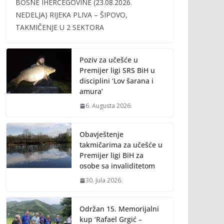
BOSNE IHERCEGOVINE (23.08.2026.
b
er
l
y
NEDELJA) RIJEKA PLIVA – ŠIPOVO,
o
Li
TAKMIČENJE U 2 SEKTORA
o
n
k
k
Poziv za učešće u
Premijer ligi SRS BiH u
disciplini ‘Lov šarana i
amura’
6. Augusta 2026.
Obavještenje
takmičarima za učešće u
Premijer ligi BiH za
osobe sa invaliditetom
30. Jula 2026.
Održan 15. Memorijalni
kup ‘Rafael Grgić –