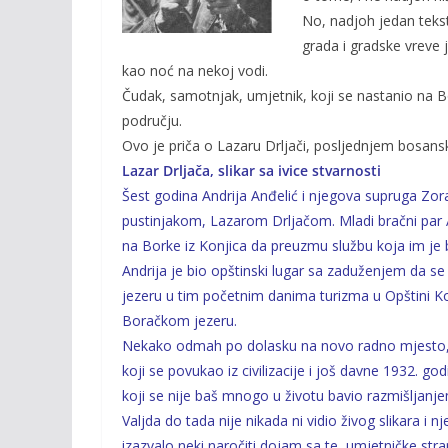
o
n
No, nadjoh jedan teks
k
k
grada i gradske vreve 
kao noć na nekoj vodi.
Čudak, samotnjak, umjetnik, koji se nastanio na 
području.
Ovo je priča o Lazaru Drljači, posljednjem bosan
Lazar Drljača, slikar sa ivice stvarnosti
Šest godina Andrija Anđelić i njegova supruga Zora
pustinjakom, Lazarom Drljačom. Mladi bračni par A
na Borke iz Konjica da preuzmu službu koja im je b
Andrija je bio opštinski lugar sa zaduženjem da 
jezeru u tim početnim danima turizma u Opštini Ko
Boračkom jezeru.
Nekako odmah po dolasku na novo radno mjesto, A
koji se povukao iz civilizacije i još davne 1932. go
koji se nije baš mnogo u životu bavio razmišljanj
Valjda do tada nije nikada ni vidio živog slikara i
izazvalo neki naročiti dojam sa te, umjetničke strane,