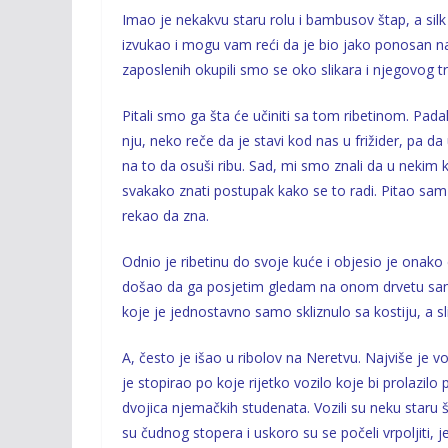
Imao je nekakvu staru rolu i bambusov štap, a silk m
izvukao i mogu vam reći da je bio jako ponosan na t
zaposlenih okupili smo se oko slikara i njegovog trof
Pitali smo ga šta će učiniti sa tom ribetinom. Pada
nju, neko reče da je stavi kod nas u frižider, pa
na to da osuši ribu. Sad, mi smo znali da u nekim kr
svakako znati postupak kako se to radi. Pitao sam 
rekao da zna.
Odnio je ribetinu do svoje kuće i objesio je onako
došao da ga posjetim gledam na onom drvetu sam
koje je jednostavno samo skliznulo sa kostiju, a sl
A, često je išao u ribolov na Neretvu. Najviše je vo
je stopirao po koje rijetko vozilo koje bi prolazil
dvojica njemačkih studenata. Vozili su neku staru š
su čudnog stopera i uskoro su se počeli vrpoljiti, je