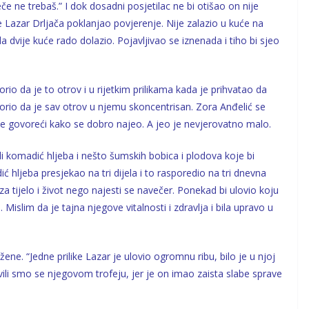
če ne trebaš.” I dok dosadni posjetilac ne bi otišao on nije
je Lazar Drljača poklanjao povjerenje. Nije zalazio u kuće na
dvije kuće rado dolazio. Pojavljivao se iznenada i tiho bi sjeo
orio da je to otrov i u rijetkim prilikama kada je prihvatao da
vorio da je sav otrov u njemu skoncentrisan. Zora Anđelić se
će govoreći kako se dobro najeo. A jeo je nevjerovatno malo.
i komadić hljeba i nešto šumskih bobica i plodova koje bi
ć hljeba presjekao na tri dijela i to rasporedio na tri dnevna
 tijelo i život nego najesti se navečer. Ponekad bi ulovio koju
 Mislim da je tajna njegove vitalnosti i zdravlja i bila upravo u
ne. “Jedne prilike Lazar je ulovio ogromnu ribu, bilo je u njoj
vili smo se njegovom trofeju, jer je on imao zaista slabe sprave