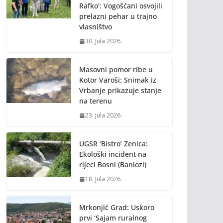
Rafko’: Vogošćani osvojili
prelazni pehar u trajno
vlasništvo
30. Jula 2026.
Masovni pomor ribe u
Kotor Varoši: Snimak iz
Vrbanje prikazuje stanje
na terenu
23. Jula 2026.
UGSR ‘Bistro’ Zenica:
Ekološki incident na
rijeci Bosni (Banlozi)
18. Jula 2026.
Mrkonjić Grad: Uskoro
prvi ‘Sajam ruralnog