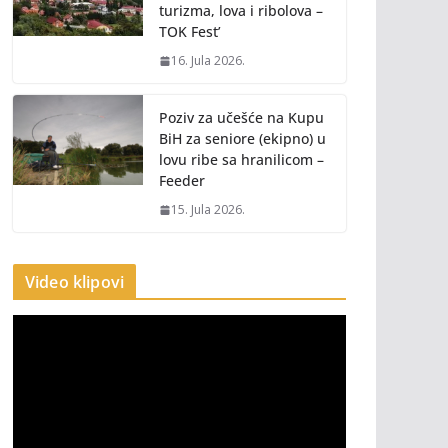
turizma, lova i ribolova –
TOK Fest’
16. Jula 2026.
Poziv za učešće na Kupu
BiH za seniore (ekipno) u
lovu ribe sa hranilicom –
Feeder
15. Jula 2026.
Video klipovi