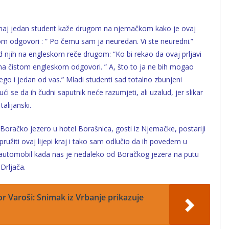
 Onaj jedan student kaže drugom na njemačkom kako je ovaj
 odgovori : ” Po čemu sam ja neuredan. Vi ste neuredni.”
 njih na engleskom reče drugom: “Ko bi rekao da ovaj prljavi
na čistom engleskom odgovori. ” A, što to ja ne bih mogao
ego i jedan od vas.” Mladi studenti sad totalno zbunjeni
 se da ih čudni saputnik neće razumjeti, ali uzalud, jer slikar
alijanski.
 Boračko jezero u hotel Borašnica, gosti iz Njemačke, postariji
 pružiti ovaj lijepi kraj i tako sam odlučio da ih povedem u
i automobil kada nas je nedaleko od Boračkog jezera na putu
Drljača.
 Varoši: Snimak iz Vrbanje prikazuje