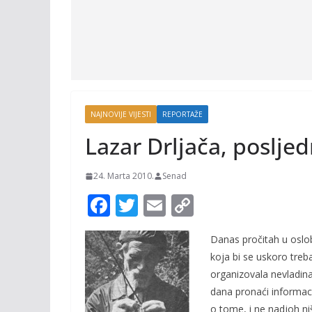
NAJNOVIJE VIJESTI
REPORTAŽE
Lazar Drljača, poslje
24. Marta 2010.
Senad
F
T
E
C
ac
w
m
o
Danas pročitah u oslob
e
itt
ai
p
koja bi se uskoro treb
b
er
l
y
organizovala nevladin
o
Li
dana pronaći informaci
o tome, i ne nadjoh ni