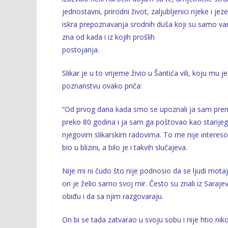
jednostavni, prirodni život, zaljubljenici rijeke i je
iskra prepoznavanja srodnih duša koji su samo vanjs
zna od kada i iz kojih prošlih
postojanja.
Slikar je u to vrijeme živio u Šantića vili, koju mu 
poznanstvu ovako priča:
“Od prvog dana kada smo se upoznali ja sam prema
preko 80 godina i ja sam ga poštovao kao starij
njegovim slikarskim radovima. To me nije intereso
bio u blizini, a bilo je i takvih slučajeva.
Nije mi ni čudo što nije podnosio da se ljudi mota
on je želio samo svoj mir. Često su znali iz Sarajev
obiđu i da sa njim razgovaraju.
On bi se tada zatvarao u svoju sobu i nije htio ni