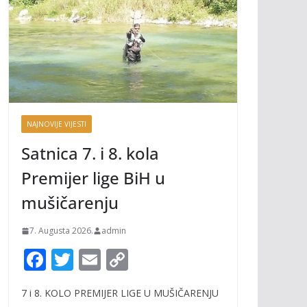
NAJNOVIJE VIJESTI
Satnica 7. i 8. kola
Premijer lige BiH u
mušičarenju
7. Augusta 2026.
admin
F
T
E
C
ac
w
m
o
7 i 8. KOLO PREMIJER LIGE U MUŠIČARENJU
e
itt
ai
p