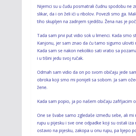
Nijemci su u čudu posmatrali čudnu spodobu ne znaj
slikar, da i on želi ići u ribolov. Povezli smo ga.
tiho skupljen na zadnjem sjedištu. Žena nas je po
Tada sam prvi put vidio sok u limenci. Kada smo s
Kanjonu, jer sam znao da ću tamo sigurno uloviti ri
Kada sam se nakon nekoliko sati vratio sa pozama
i u tišini jedu svoj ručak.
Odmah sam vidio da on po svom običaju jede samo o
obroka koji smo mi ponijeli sa sobom. Ja sam ožed
žene.
Kada sam popio, ja po našem običaju zafrljacim o
One se švabe samo zgledaše između sebe, ali mi ni
rupu u pijesku i sve one odpadke koji su ostali iza n
ostavio na pijesku, zakopa u onu rupu, pa lijepo p