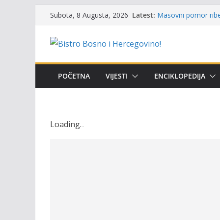
Skip
Latest:
Masovni pomor ribe 
Subota, 8 Augusta, 2026
to
prikazuje stanje na
Satnica 7. i 8. kola
content
Poziv za učešće u Pr
i amura’
Obavještenje takmič
osobe sa invalidite
POČETNA
VIJESTI
ENCIKLOPEDIJA
Održan 15. Memorija
osvojili prelazni pe
Loading
.
.
.