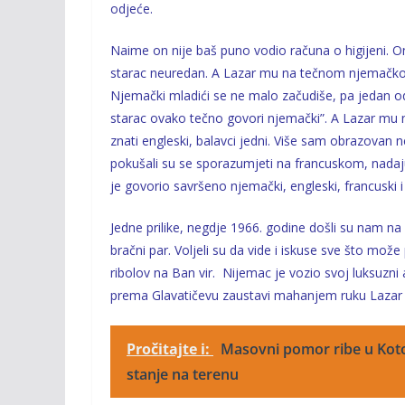
odjeće.
Naime on nije baš puno vodio računa o higijeni.
starac neuredan. A Lazar mu na tečnom njemačkom
Njemački mladići se ne malo začudiše, pa jedan od
starac ovako tečno govori njemački”. A Lazar mu 
znati engleski, balavci jedni. Više sam obrazovan n
pokušali su se sporazumjeti na francuskom, nadajući
je govorio savršeno njemački, engleski, francuski i t
Jedne prilike, negdje 1966. godine došli su nam na
bračni par. Voljeli su da vide i iskuse sve što može
ribolov na Ban vir. Nijemac je vozio svoj luksuzn
prema Glavatičevu zaustavi mahanjem ruku Lazar 
Pročitajte i:
Masovni pomor ribe u Kotor
stanje na terenu