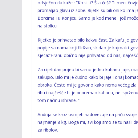
odsječno da kaže : “Ko si ti? Šta ćeš? Ti meni čovje
promaljao glavu iz sobe. Rijetki su bili oni kojima 
Borcima i u Konjicu. Samo je kod mene i još možda 
na stolicu.
Rijetko je prihvatao bilo kakvu čast. Za kafu je gov
popije sa nama koji fildžan, skidao je kajmak i go
sjeća:”Hranu obično nije prihvatao od nas, najčeš
Za cijeli dan pojeo bi samo jedno kuhano jaje, mal
sakupio. Bilo mi je čudno kako bi jaje i onaj komadi
obroka. Često mi je govorio kako nema većeg zla za
ribu i najčešće bi je pripremao kuhanu, ne isprženu.
tom načinu ishrane. “
Andrija se kroz osmjeh nadovezuje na priču svoje že
najmanje 8 kg. Boga mi, svi koji smo se tu našli di
za ribolov.