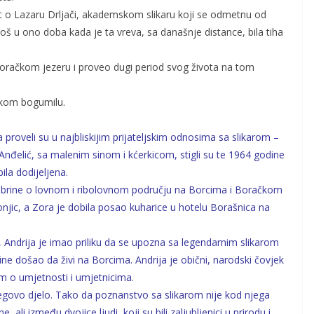
t o Lazaru Drljači, akademskom slikaru koji se odmetnu od
još u ono doba kada je ta vreva, sa današnje distance, bila tiha
Boračkom jezeru i proveo dugi period svog života na tom
skom bogumilu.
 proveli su u najbliskijim prijateljskim odnosima sa slikarom –
nđelić, sa malenim sinom i kćerkicom, stigli su te 1964 godine
ila dodijeljena.
se brine o lovnom i ribolovnom području na Borcima i Boračkom
njic, a Zora je dobila posao kuharice u hotelu Borašnica na
ndrija je imao priliku da se upozna sa legendarnim slikarom
dine došao da živi na Borcima. Andrija je obični, narodski čovjek
em o umjetnosti i umjetnicima.
 njegovo djelo. Tako da poznanstvo sa slikarom nije kod njega
 ali između dvojice ljudi, koji su bili zaljubljenici u prirodu i