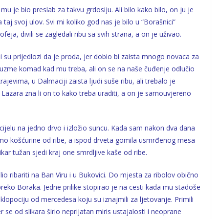
u je bio preslab za takvu grdosiju. Ali bilo kako bilo, on ju je
aj svoj ulov. Svi mi koliko god nas je bilo u “Borašnici”
eja, divili se zagledali ribu sa svih strana, a on je uživao.
li su prijedlozi da je proda, jer dobio bi zaista mnogo novaca za
 da uzme komad kad mu treba, ali on se na naše čuđenje odlučio
ajevima, u Dalmaciji zaista ljudi suše ribu, ali trebalo je
Lazara zna li on to kako treba uraditi, a on je samouvjereno
 cijelu na jedno drvo i izložio suncu. Kada sam nakon dva dana
o košćurine od ribe, a ispod drveta gomila usmrđenog mesa
ikar tužan sjedi kraj one smrdljive kaše od ribe.
lio ribariti na Ban Viru i u Bukovici. Do mjesta za ribolov obično
o preko Boraka. Jedne prilike stopirao je na cesti kada mu stadoše
klopociju od mercedesa koju su iznajmili za ljetovanje. Primili
r se od slikara širio neprijatan miris ustajalosti i neoprane