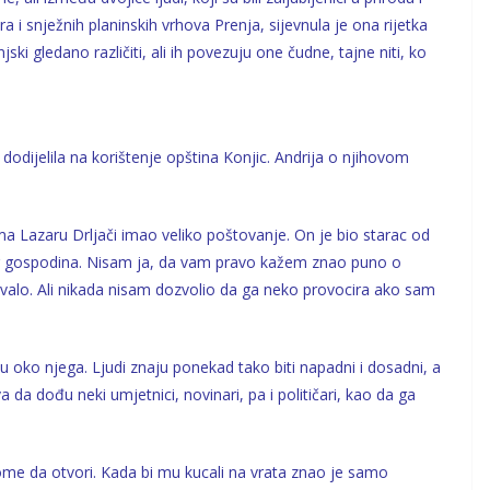
zera i snježnih planinskih vrhova Prenja, sijevnula je ona rijetka
ki gledano različiti, ali ih povezuju one čudne, tajne niti, ko
je dodijelila na korištenje opština Konjic. Andrija o njihovom
 Lazaru Drljači imao veliko poštovanje. On je bio starac od
eg gospodina. Nisam ja, da vam pravo kažem znao puno o
valo. Ali nikada nisam dozvolio da ga neko provocira ako sam
ju oko njega. Ljudi znaju ponekad tako biti napadni i dosadni, a
a da dođu neki umjetnici, novinari, pa i političari, kao da ga
kome da otvori. Kada bi mu kucali na vrata znao je samo