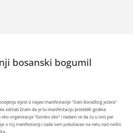
dnji bosanski bogumil
odjenju vijest o najavi manifestacije “Dani Boračkog jezera”
ala održati.Znam da je tu manifestaciju proteklih godina
a eko organizacija ”Gorsko oko” i nadam se da ću u ovo par
je o toj manifestaciji.I sada sam pokušavao na netu naći nešto
šta.