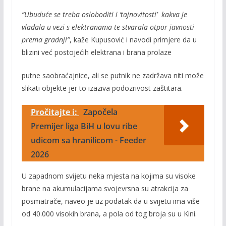
“Ubuduće se treba osloboditi i ‘tajnovitosti’ kakva je
vladala u vezi s elektranama te stvarala otpor javnosti
prema gradnji”
, kaže Kupusović i navodi primjere da u
blizini već postojećih elektrana i brana prolaze
putne saobraćajnice, ali se putnik ne zadržava niti može
slikati objekte jer to izaziva podozrivost zaštitara.
Pročitajte i:
Započela
Premijer liga BiH u lovu ribe
udicom sa hranilicom - Feeder
2026
U zapadnom svijetu neka mjesta na kojima su visoke
brane na akumulacijama svojevrsna su atrakcija za
posmatrače, naveo je uz podatak da u svijetu ima više
od 40.000 visokih brana, a pola od tog broja su u Kini.