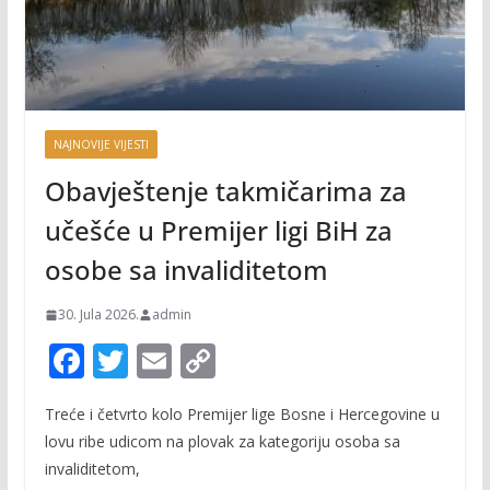
NAJNOVIJE VIJESTI
Obavještenje takmičarima za
učešće u Premijer ligi BiH za
osobe sa invaliditetom
30. Jula 2026.
admin
F
T
E
C
ac
w
m
o
Treće i četvrto kolo Premijer lige Bosne i Hercegovine u
e
itt
ai
p
lovu ribe udicom na plovak za kategoriju osoba sa
b
er
l
y
invaliditetom,