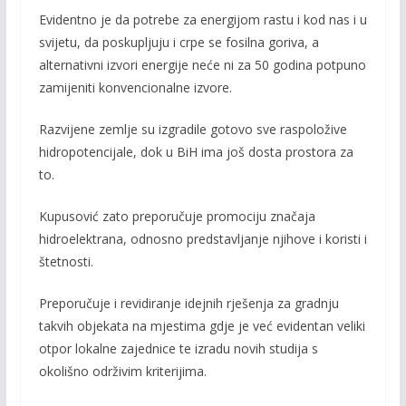
Evidentno je da potrebe za energijom rastu i kod nas i u
svijetu, da poskupljuju i crpe se fosilna goriva, a
alternativni izvori energije neće ni za 50 godina potpuno
zamijeniti konvencionalne izvore.
Razvijene zemlje su izgradile gotovo sve raspoložive
hidropotencijale, dok u BiH ima još dosta prostora za
to.
Kupusović zato preporučuje promociju značaja
hidroelektrana, odnosno predstavljanje njihove i koristi i
štetnosti.
Preporučuje i revidiranje idejnih rješenja za gradnju
takvih objekata na mjestima gdje je već evidentan veliki
otpor lokalne zajednice te izradu novih studija s
okolišno održivim kriterijima.