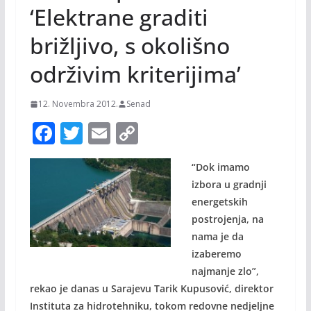
‘Elektrane graditi
brižljivo, s okolišno
održivim kriterijima’
12. Novembra 2012.
Senad
F
T
E
C
ac
w
m
o
“Dok imamo
e
itt
ai
p
izbora u gradnji
b
er
l
y
energetskih
o
Li
postrojenja, na
o
n
nama je da
izaberemo
k
k
najmanje zlo”,
rekao je danas u Sarajevu Tarik Kupusović, direktor
Instituta za hidrotehniku, tokom redovne nedjeljne