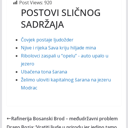
Post Views:
920
POSTOVI SLIČNOG
SADRŽAJA
Čovjek postaje ljudožder
Njive i rijeka Sava kriju hiljade mina
Ribolovci zaspali u “opelu” - auto upalo u
jezero
Ubačena tona šarana
Želimo uloviti kapitalnog šarana na jezeru
Modrac
Rafinerija Bosanski Brod – međudržavni problem
Drago Bozja: ‘Vratiti ljude u prirodu jer jedino tamo