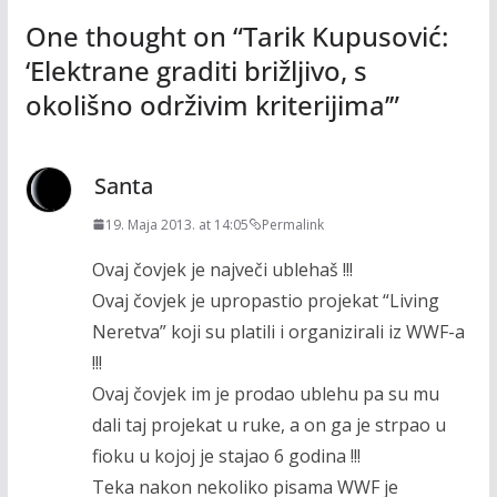
One thought on “
Tarik Kupusović:
‘Elektrane graditi brižljivo, s
okolišno održivim kriterijima’
”
Santa
19. Maja 2013. at 14:05
Permalink
Ovaj čovjek je največi ublehaš !!!
Ovaj čovjek je upropastio projekat “Living
Neretva” koji su platili i organizirali iz WWF-a
!!!
Ovaj čovjek im je prodao ublehu pa su mu
dali taj projekat u ruke, a on ga je strpao u
fioku u kojoj je stajao 6 godina !!!
Teka nakon nekoliko pisama WWF je