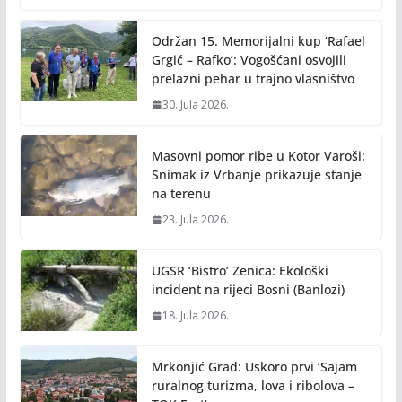
o
Li
o
n
Održan 15. Memorijalni kup ‘Rafael
k
k
Grgić – Rafko’: Vogošćani osvojili
prelazni pehar u trajno vlasništvo
30. Jula 2026.
Masovni pomor ribe u Kotor Varoši:
Snimak iz Vrbanje prikazuje stanje
na terenu
23. Jula 2026.
UGSR ‘Bistro’ Zenica: Ekološki
incident na rijeci Bosni (Banlozi)
18. Jula 2026.
Mrkonjić Grad: Uskoro prvi ‘Sajam
ruralnog turizma, lova i ribolova –