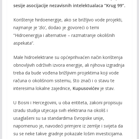
sesije asocijacije nezavisnih intelektualaca “Krug 99”.
Korištenje hirdoenergije, ako se brižljivo vode projekti,
najmanje je ‘zlo’, dodao je govoreći o temi
“Hidroenergija i alternative – razmatranje okolišnih
aspekata”.
Male hidroelektrane su općeprihvaćen način korištenja
obnovljivih održivih izvora energije, ali njihova izgradnja
treba da bude vođena brižljivim projektima koji vode
računa o okolišnom sistemu, što znači i o stavu te
interesima lokalne zajednice,
Kupusovićev
je stav.
U Bosni i Hercegovini, u oba entiteta, zakoni propisuju
izradu studija utjecaja svih elektrana na okoliš i
usaglašeni su sa standardima Evropske unije,
napomenuo je, navodeći primjere iz zemlje i svijeta da
su se neke takve gradnje pokazale lošim investicijama.