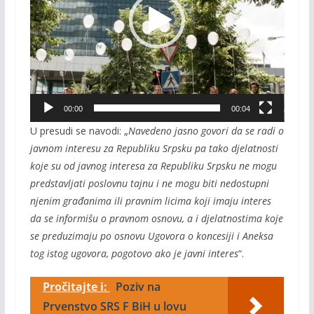
00:00
00:04
U presudi se navodi: „
Navedeno jasno govori da se radi o
javnom interesu za Republiku Srpsku pa tako djelatnosti
koje su od javnog interesa za Republiku Srpsku ne mogu
predstavljati poslovnu tajnu i ne mogu biti nedostupni
njenim građanima ili pravnim licima koji imaju interes
da se informišu o pravnom osnovu, a i djelatnostima koje
se preduzimaju po osnovu Ugovora o koncesiji i Aneksa
tog istog ugovora, pogotovo ako je javni interes
“.
Pročitajte i:
Poziv na
Prvenstvo SRS F BiH u lovu