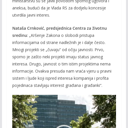
ministarstvu su se javili povodom spornog ugovora i
aneksa, budući da je Vlada RS za dodjelu koncesije
utvrdila javni interes.
Nataša Crnković, predsjednica Centra za životnu
sredinu
: „Kršenje Zakona o slobodi pristupa
informacijama od strane nadležnih je i dalje često.
Mnogi projekti se „čuvaju“ od očiju javnosti. Prvo,
sporno je zašto neki projekti imaju status javnog
interesa. Drugo, javnost o tim istim projektima nema
informacije. Ovakva presuda nam vraća vjeru u pravni
sistem i ljude koji ispred interesa kompanija i profita
pojedinaca stavljaju interest građana i građanki“.
Video
Player