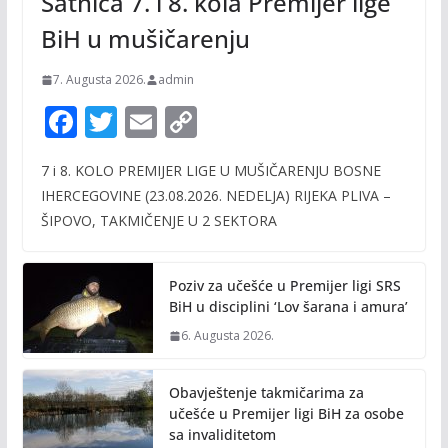
Satnica 7. i 8. kola Premijer lige
BiH u mušičarenju
7. Augusta 2026.
admin
F
T
E
C
ac
w
m
o
7 i 8. KOLO PREMIJER LIGE U MUŠIČARENJU BOSNE
e
itt
ai
p
IHERCEGOVINE (23.08.2026. NEDELJA) RIJEKA PLIVA –
b
er
l
y
ŠIPOVO, TAKMIČENJE U 2 SEKTORA
o
Li
o
n
Poziv za učešće u Premijer ligi SRS
k
k
BiH u disciplini ‘Lov šarana i amura’
6. Augusta 2026.
Obavještenje takmičarima za
učešće u Premijer ligi BiH za osobe
sa invaliditetom