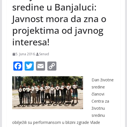
sredine u Banjaluci:
Javnost mora da zna o
projektima od javnog
interesa!
5. Juna 2016.
Senad
F
T
E
C
ac
w
m
o
Dan životne
e
itt
ai
p
sredine
b
er
l
y
članovi
o
Li
Centra za
o
n
životnu
sredinu
k
k
obilježili su performansom u blizini zgrade Vlade