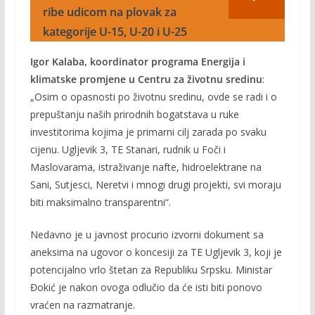
ribe udicom na plovak za
kategorije U-15, U-20 i U-25
Igor Kalaba, koordinator programa Energija i
klimatske promjene u Centru za životnu sredinu
:
„Osim o opasnosti po životnu sredinu, ovde se radi i o
prepuštanju naših prirodnih bogatstava u ruke
investitorima kojima je primarni cilj zarada po svaku
cijenu. Ugljevik 3, TE Stanari, rudnik u Foči i
Maslovarama, istraživanje nafte, hidroelektrane na
Sani, Sutjesci, Neretvi i mnogi drugi projekti, svi moraju
biti maksimalno transparentni“.
Nedavno je u javnost procurio izvorni dokument sa
aneksima na ugovor o koncesiji za TE Ugljevik 3, koji je
potencijalno vrlo štetan za Republiku Srpsku. Ministar
Đokić je nakon ovoga odlučio da će isti biti ponovo
vraćen na razmatranje.