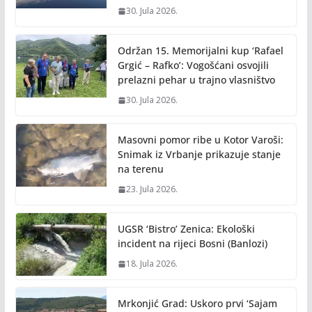
30. Jula 2026.
Održan 15. Memorijalni kup ‘Rafael
Grgić – Rafko’: Vogošćani osvojili
prelazni pehar u trajno vlasništvo
30. Jula 2026.
Masovni pomor ribe u Kotor Varoši:
Snimak iz Vrbanje prikazuje stanje
na terenu
23. Jula 2026.
UGSR ‘Bistro’ Zenica: Ekološki
incident na rijeci Bosni (Banlozi)
18. Jula 2026.
Mrkonjić Grad: Uskoro prvi ‘Sajam