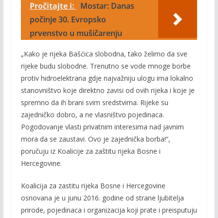
Pročitajte i:
Mostar: Danas
počinje 30. Evropsko
prvenstvo u mušičarenju
„Kako je rijeka Bašćica slobodna, tako želimo da sve
rijeke budu slobodne. Trenutno se vode mnoge borbe
protiv hidroelektrana gdje najvažniju ulogu ima lokalno
stanovništvo koje direktno zavisi od ovih rijeka i koje je
spremno da ih brani svim sredstvima. Rijeke su
zajedničko dobro, a ne vlasništvo pojedinaca.
Pogodovanje vlasti privatnim interesima nad javnim
mora da se zaustavi. Ovo je zajednička borba!“,
poručuju iz Koalicije za zaštitu rijeka Bosne i
Hercegovine.
Koalicija za zastitu rijeka Bosne i Hercegovine
osnovana je u junu 2016. godine od strane ljubitelja
prirode, pojedinaca i organizacija koji prate i preisputuju