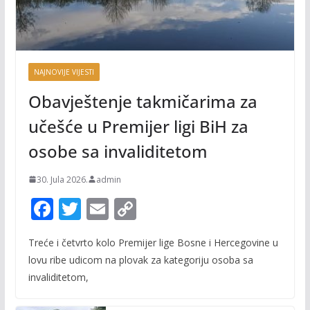
NAJNOVIJE VIJESTI
Obavještenje takmičarima za
učešće u Premijer ligi BiH za
osobe sa invaliditetom
30. Jula 2026.
admin
F
T
E
C
ac
w
m
o
Treće i četvrto kolo Premijer lige Bosne i Hercegovine u
e
itt
ai
p
lovu ribe udicom na plovak za kategoriju osoba sa
b
er
l
y
invaliditetom,
o
Li