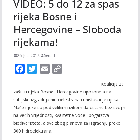
VIDEO: 5 do 12 za spas
rijeka Bosne i
Hercegovine – Sloboda
rijekama!
26. Jula 2017.
Senad
F
T
E
C
ac
w
m
o
Koalicija za
e
itt
ai
p
zaštitu rijeka Bosne i Hercegovine upozorava na
b
er
l
y
stihijsku izgradnju hidroelektrana i uništavanje rijeka.
o
Li
Naše rijeke su pod velikim rizikom da ostanu bez svojih
o
n
najvećih vrijednosti, kvalitetne vode i bogatstva
biodiverziteta, a sve zbog planova za izgradnju preko
k
k
300 hidroelektrana.