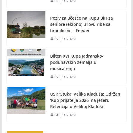
16. Jula 2026.
Poziv za učešće na Kupu BiH za
seniore (ekipno) u lovu ribe sa
hranilicom – Feeder
15. Jula 2026.
Bilten XVI Kupa Jadransko-
podunavskih zemalja u
mušičarenju
15. Jula 2026.
USR ‘Štuka’ Velika Kladuša: Održan
‘Kup prijatelja 2026’ na jezeru
Retencija u Velikoj Kladuši
14. Jula 2026.