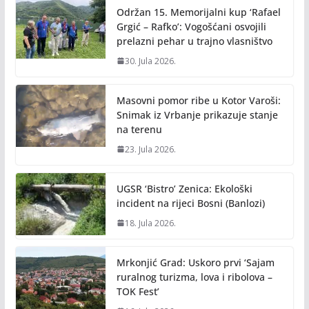
o
n
Održan 15. Memorijalni kup ‘Rafael
k
k
Grgić – Rafko’: Vogošćani osvojili
prelazni pehar u trajno vlasništvo
30. Jula 2026.
Masovni pomor ribe u Kotor Varoši:
Snimak iz Vrbanje prikazuje stanje
na terenu
23. Jula 2026.
UGSR ‘Bistro’ Zenica: Ekološki
incident na rijeci Bosni (Banlozi)
18. Jula 2026.
Mrkonjić Grad: Uskoro prvi ‘Sajam
ruralnog turizma, lova i ribolova –
TOK Fest’