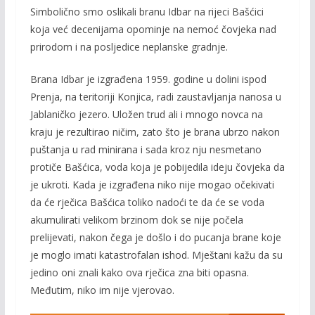
Simbolično smo oslikali branu Idbar na rijeci Bašćici
koja već decenijama opominje na nemoć čovjeka nad
prirodom i na posljedice neplanske gradnje.
Brana Idbar je izgrađena 1959. godine u dolini ispod
Prenja, na teritoriji Konjica, radi zaustavljanja nanosa u
Jablaničko jezero. Uložen trud ali i mnogo novca na
kraju je rezultirao ničim, zato što je brana ubrzo nakon
puštanja u rad minirana i sada kroz nju nesmetano
protiče Bašćica, voda koja je pobijedila ideju čovjeka da
je ukroti. Kada je izgrađena niko nije mogao očekivati
da će rječica Bašćica toliko nadoći te da će se voda
akumulirati velikom brzinom dok se nije počela
prelijevati, nakon čega je došlo i do pucanja brane koje
je moglo imati katastrofalan ishod. Mještani kažu da su
jedino oni znali kako ova rječica zna biti opasna.
Međutim, niko im nije vjerovao.