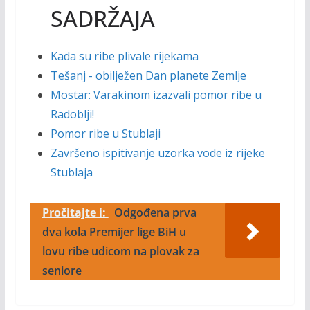
SADRŽAJA
Kada su ribe plivale rijekama
Tešanj - obilježen Dan planete Zemlje
Mostar: Varakinom izazvali pomor ribe u
Radoblji!
Pomor ribe u Stublaji
Završeno ispitivanje uzorka vode iz rijeke
Stublaja
Pročitajte i:
Odgođena prva
dva kola Premijer lige BiH u
lovu ribe udicom na plovak za
seniore