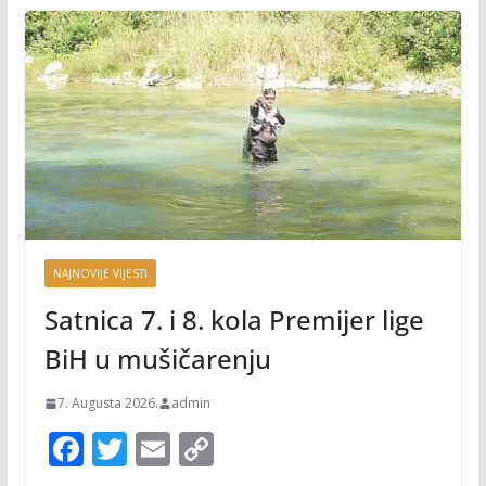
NAJNOVIJE VIJESTI
Satnica 7. i 8. kola Premijer lige
BiH u mušičarenju
7. Augusta 2026.
admin
F
T
E
C
ac
w
m
o