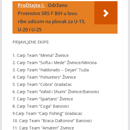
Pročitajte i:
Održano
Prvenstvo SRS F BiH u lovu
ribe udicom na plovak za U-15,
U-20 i U-25
PRIJAVLJENE EKIPE:
1. Carp Team “Mrena” Živinice
2. Carp Team “Softa i Mede” Živinice/Miricina
3. Carp Team “Haldorado – Dejan” Tuzla
4. Carp Team “Fishunters” Živinice
5. Carp Team “Cobra” Gradačac
6. Carp Team “Vahid i Shumi” Živinice/Banovici
7. Carp Team “Spartans” Živinice
8. Carp Team “Coga” Banovici
9.Carp Team “Carp Fishing” Gradacac
10. Carp Team “Braca Daltonovi” Banovici
11. Carp Team “Amateri” Zivinice