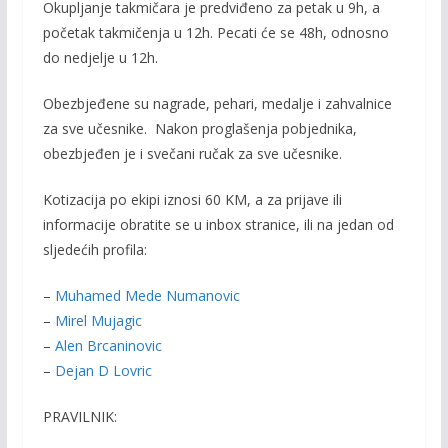
k
k
Okupljanje takmičara je predviđeno za petak u 9h, a
početak takmičenja u 12h. Pecati će se 48h, odnosno
do nedjelje u 12h.
Obezbjeđene su nagrade, pehari, medalje i zahvalnice
za sve učesnike. Nakon proglašenja pobjednika,
obezbjeđen je i svečani ručak za sve učesnike.
Kotizacija po ekipi iznosi 60 KM, a za prijave ili
informacije obratite se u inbox stranice, ili na jedan od
sljedećih profila:
–
Muhamed Mede Numanovic
–
Mirel Mujagic
–
Alen Brcaninovic
–
Dejan D Lovric
PRAVILNIK: