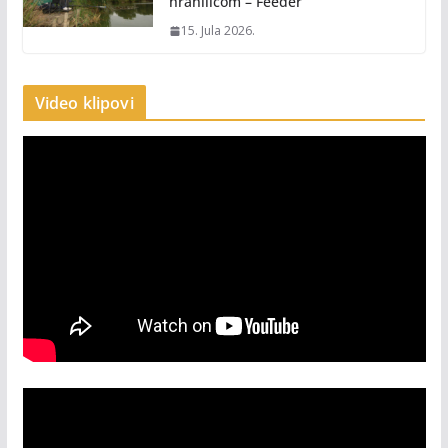
hranilicom – Feeder
15. Jula 2026.
Video klipovi