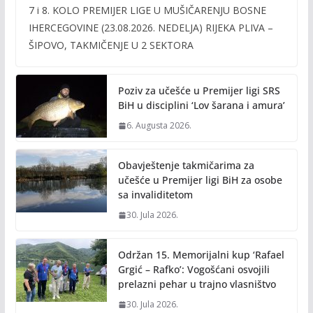
7 i 8. KOLO PREMIJER LIGE U MUŠIČARENJU BOSNE
e
itt
ai
p
IHERCEGOVINE (23.08.2026. NEDELJA) RIJEKA PLIVA –
b
er
l
y
ŠIPOVO, TAKMIČENJE U 2 SEKTORA
o
Li
o
n
Poziv za učešće u Premijer ligi SRS
k
k
BiH u disciplini ‘Lov šarana i amura’
6. Augusta 2026.
Obavještenje takmičarima za
učešće u Premijer ligi BiH za osobe
sa invaliditetom
30. Jula 2026.
Održan 15. Memorijalni kup ‘Rafael
Grgić – Rafko’: Vogošćani osvojili
prelazni pehar u trajno vlasništvo
30. Jula 2026.