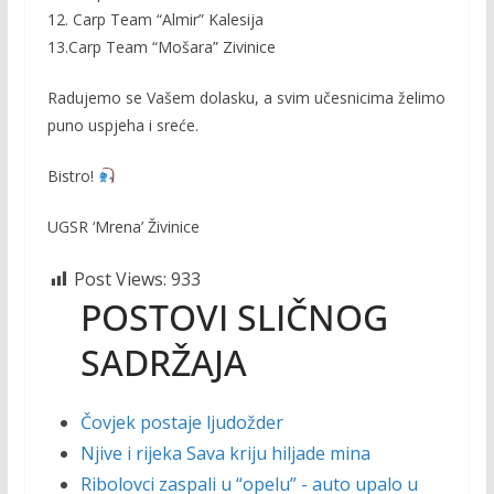
12. Carp Team “Almir” Kalesija
13.Carp Team “Mošara” Zivinice
Radujemo se Vašem dolasku, a svim učesnicima želimo
puno uspjeha i sreće.
Bistro!
UGSR ‘Mrena’ Živinice
Post Views:
933
POSTOVI SLIČNOG
SADRŽAJA
Čovjek postaje ljudožder
Njive i rijeka Sava kriju hiljade mina
Ribolovci zaspali u “opelu” - auto upalo u