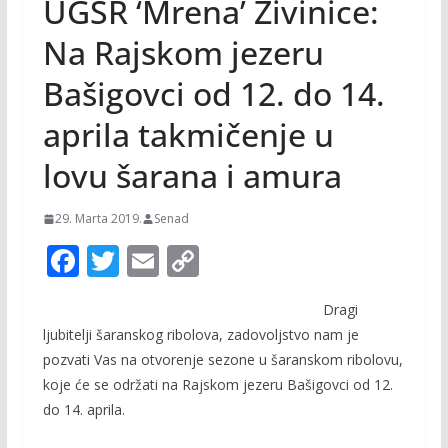
UGSR ‘Mrena’ Živinice:
Na Rajskom jezeru
Bašigovci od 12. do 14.
aprila takmičenje u
lovu šarana i amura
29. Marta 2019.
Senad
F
T
E
C
ac
w
m
o
Dragi
e
itt
ai
p
ljubitelji šaranskog ribolova, zadovoljstvo nam je
b
er
l
y
pozvati Vas na otvorenje sezone u šaranskom ribolovu,
o
Li
koje će se održati na Rajskom jezeru Bašigovci od 12.
o
n
do 14. aprila.