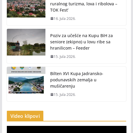
ruralnog turizma, lova i ribolova –
TOK Fest’
16. Jula 2026.
Poziv za učešće na Kupu BiH za
seniore (ekipno) u lovu ribe sa
hranilicom – Feeder
15. Jula 2026.
Bilten XVI Kupa Jadransko-
podunavskih zemalja u
mušičarenju
15. Jula 2026.
Video klipovi