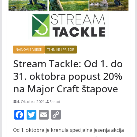
NAJNOVIJE VIJESTI
TEHNIKE I PRIBOR
Stream Tackle: Od 1. do
31. oktobra popust 20%
na Major Craft štapove
4. Oktobra 2021.
Senad
F
T
E
C
ac
w
m
o
Od 1. oktobra je krenula specijalna jesenja akcija
e
itt
ai
p