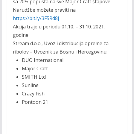
sa 20% popusta na sve Major Craft štapove.
b
er
l
y
Narudžbe možete praviti na
o
Li
https://bit.ly/3F5Rd8j
o
n
Akcija traje u periodu 01.10. – 31.10. 2021.
k
k
godine
Stream d.o.o., Uvoz i distribucija opreme za
ribolov – Uvoznik za Bosnu i Hercegovinu:
DUO International
Major Craft
SMITH Ltd
Sunline
Crazy Fish
Pontoon 21