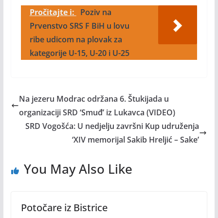
Pročitajte i:
Poziv na
Prvenstvo SRS F BiH u lovu
ribe udicom na plovak za
kategorije U-15, U-20 i U-25
Na jezeru Modrac održana 6. Štukijada u
organizaciji SRD ‘Smuđ’ iz Lukavca (VIDEO)
SRD Vogošća: U nedjelju završni Kup udruženja
‘XIV memorijal Sakib Hreljić – Sake’
You May Also Like
Potočare iz Bistrice