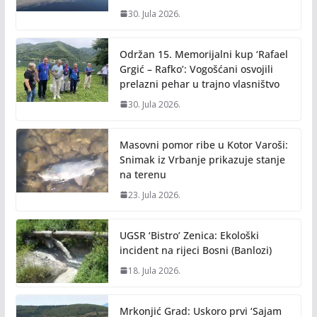
30. Jula 2026.
Održan 15. Memorijalni kup ‘Rafael
Grgić – Rafko’: Vogošćani osvojili
prelazni pehar u trajno vlasništvo
30. Jula 2026.
Masovni pomor ribe u Kotor Varoši:
Snimak iz Vrbanje prikazuje stanje
na terenu
23. Jula 2026.
UGSR ‘Bistro’ Zenica: Ekološki
incident na rijeci Bosni (Banlozi)
18. Jula 2026.
Mrkonjić Grad: Uskoro prvi ‘Sajam