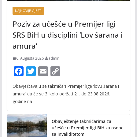
NAJNOVIJE VIJESTI
Poziv za učešće u Premijer ligi
SRS BiH u disciplini ‘Lov šarana i
amura’
6. Augusta 2026.
admin
F
T
E
C
ac
w
m
o
Obavještavaju se takmičari Premijer lige ‘lovu šarana i
e
itt
ai
p
amura’ da će se 3. kolo održati 21. do 23.08.2026.
b
er
l
y
godine na
o
Li
o
n
Obavještenje takmičarima za
k
k
učešće u Premijer ligi BiH za osobe
sa invaliditetom