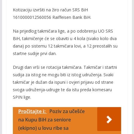
Kotizaciju izvršiti na žiro račun SRS BiH
1610000012560056 Raiffeisen Bank BiH.
Na prijedlog takmičara lige, a po odobrenju UO SRS
BiH, takmičenje će se obaviti u 4 kola (svako kolo dva
dana) po sistemu 12 takmičara lovi, a 12 preostalih su
startne sudije prvi dan.
Drugi dan vrši se rotacija takmičara. Takmičar i startni
sudija za istog ne mogu biti iz istog udruženja. Svaki
takmičar je dužan da ispuni i ovjeri prijavu od strane
svoga udruženja-udruge te da istu preda komesaru
SPIN lige.
Pročitajte i:
Poziv za učešće
na Kupu BiH za seniore
(ekipno) u lovu ribe sa