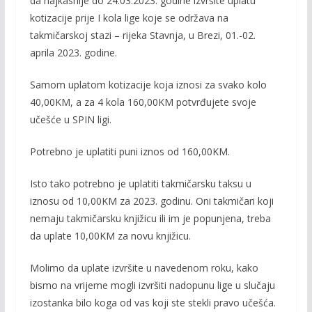
da najkasnije do 24.03.2023. godine izvršite uplatu
b
er
l
y
kotizacije prije I kola lige koje se održava na
o
Li
takmičarskoj stazi – rijeka Stavnja, u Brezi, 01.-02.
o
n
aprila 2023. godine.
k
k
Samom uplatom kotizacije koja iznosi za svako kolo
40,00KM, a za 4 kola 160,00KM potvrđujete svoje
učešće u SPIN ligi.
Potrebno je uplatiti puni iznos od 160,00KM.
Isto tako potrebno je uplatiti takmičarsku taksu u
iznosu od 10,00KM za 2023. godinu. Oni takmičari koji
nemaju takmičarsku knjižicu ili im je popunjena, treba
da uplate 10,00KM za novu knjižicu.
Molimo da uplate izvršite u navedenom roku, kako
bismo na vrijeme mogli izvršiti nadopunu lige u slučaju
izostanka bilo koga od vas koji ste stekli pravo učešća.