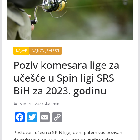
NAJAVE
NAJNOVIJE VIJESTI
Poziv komesara lige za
učešće u Spin ligi SRS
BiH za 2023. godinu
16. Marta 2023.
admin
F
T
E
C
ac
w
m
o
Poštovani učesnici SPIN lige, ovim putem vas pozivam
e
itt
ai
p