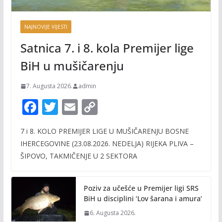
NAJNOVIJE VIJESTI
Satnica 7. i 8. kola Premijer lige
BiH u mušičarenju
7. Augusta 2026.
admin
F
T
E
C
ac
w
m
o
7 i 8. KOLO PREMIJER LIGE U MUŠIČARENJU BOSNE
e
itt
ai
p
IHERCEGOVINE (23.08.2026. NEDELJA) RIJEKA PLIVA –
b
er
l
y
ŠIPOVO, TAKMIČENJE U 2 SEKTORA
o
Li
o
n
Poziv za učešće u Premijer ligi SRS
k
k
BiH u disciplini ‘Lov šarana i amura’
6. Augusta 2026.