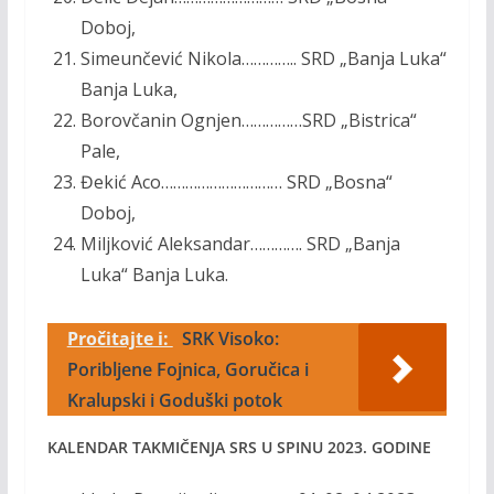
Doboj,
Simeunčević Nikola………….. SRD „Banja Luka“
Banja Luka,
Borovčanin Ognjen……………SRD „Bistrica“
Pale,
Đekić Aco………………………… SRD „Bosna“
Doboj,
Miljković Aleksandar…………. SRD „Banja
Luka“ Banja Luka.
Pročitajte i:
SRK Visoko:
Poribljene Fojnica, Goručica i
Kralupski i Goduški potok
KALENDAR TAKMIČENJA SRS U SPINU 2023. GODINE