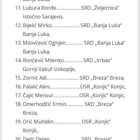
Lubura Đorđe………………….SRD „Željeznica“
Istočno Sarajevo,
Bijelić Mirko…………………… SRD „Banja Luka“
Banja Luka,
Milovčević Ognjen…………… SRD „Banja Luka“
Banja Luka,
Rončević Milenko……………. SRD „Vrbas“
Gornji Vakuf-Uskoplje,
Zornić Adi………………………. SRD „Breza“ Breza,
Palalić Alen………………………OSR „Konjic“ Konjic,
Čajić Mensur…………………..OSR „Konjic“ Konjic,
Omerhodžić Ermin…………… SRD „Breza“
Breza,
Orić Muhidin…………………… OSR „Konjic“
Konjic,
Delić Dejan……………………… SRD „Bosna“