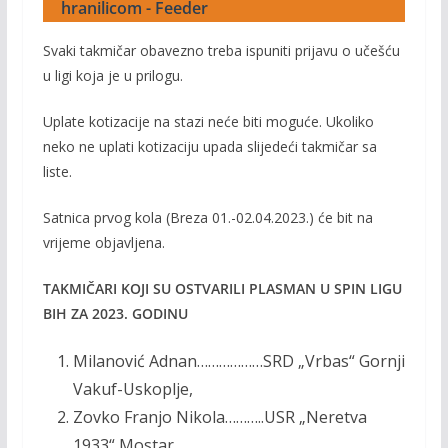
hranilicom - Feeder
Svaki takmičar obavezno treba ispuniti prijavu o učešću
u ligi koja je u prilogu.
Uplate kotizacije na stazi neće biti moguće. Ukoliko
neko ne uplati kotizaciju upada slijedeći takmičar sa
liste.
Satnica prvog kola (Breza 01.-02.04.2023.) će bit na
vrijeme objavljena.
TAKMIČARI KOJI SU OSTVARILI PLASMAN U SPIN LIGU
BIH ZA 2023. GODINU
Milanović Adnan………………SRD „Vrbas“ Gornji
Vakuf-Uskoplje,
Zovko Franjo Nikola………..USR „Neretva
1933“ Mostar,