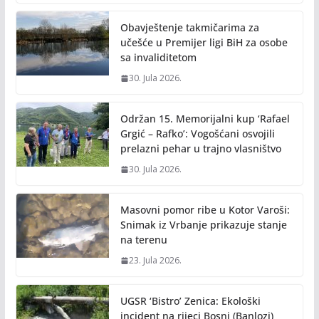
Obavještenje takmičarima za
učešće u Premijer ligi BiH za osobe
sa invaliditetom
30. Jula 2026.
Održan 15. Memorijalni kup ‘Rafael
Grgić – Rafko’: Vogošćani osvojili
prelazni pehar u trajno vlasništvo
30. Jula 2026.
Masovni pomor ribe u Kotor Varoši:
Snimak iz Vrbanje prikazuje stanje
na terenu
23. Jula 2026.
UGSR ‘Bistro’ Zenica: Ekološki
incident na rijeci Bosni (Banlozi)