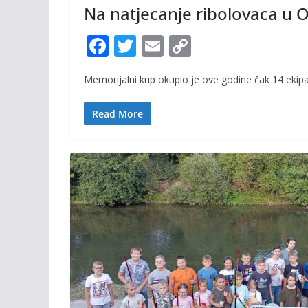
Na natjecanje ribolovaca u Or
F
T
E
C
ac
w
m
o
Memorijalni kup okupio je ove godine čak 14 ekipa, 
e
itt
ai
p
b
er
l
y
Read More
o
Li
o
n
k
k