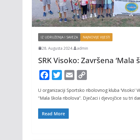
IZ UDRUŽENJA I SAVEZA
NAJNOVIJE VIJESTI
28. Augusta 2024.
admin
SRK Visoko: Završena ‘Mala š
F
T
E
C
ac
w
m
o
U organizaciji Sportsko ribolovnog kluba ‘Visoko’
e
itt
ai
p
“Mala škola ribolova”. Dječaci i djevojčice su tri da
b
er
l
y
o
Li
Read More
o
n
k
k