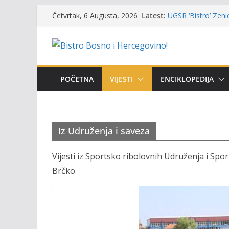
Skip
Latest:
UGSR ‘Bistro’ Zenic
Četvrtak, 6 Augusta, 2026
to
(Banlozi)
Poziv za učešće u P
content
i amura’
Obavještenje takmi
osobe sa invalidi
Održan 15. Memorij
POČETNA
VIJESTI
ENCIKLOPEDIJA
osvojili prelazni p
Masovni pomor rib
prikazuje stanje n
Iz Udruženja i saveza
Vijesti iz Sportsko ribolovnih Udruženja i Spo
Brčko