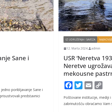
IZ UDRUŽENJA I SAVEZA
NAJNOVIJE
12. Marta 2024.
admin
anje Sane i
USR ‘Neretva 1933
Neretve ugrožav
mekousne pastrmk
F
T
E
C
jedno poribljavanje Sane i
ac
w
m
o
prisustvovali predstavnici
Poštovane institucije, mediji 
e
itt
ai
p
zabrinutošću obraćamo Vam se
b
er
l
y