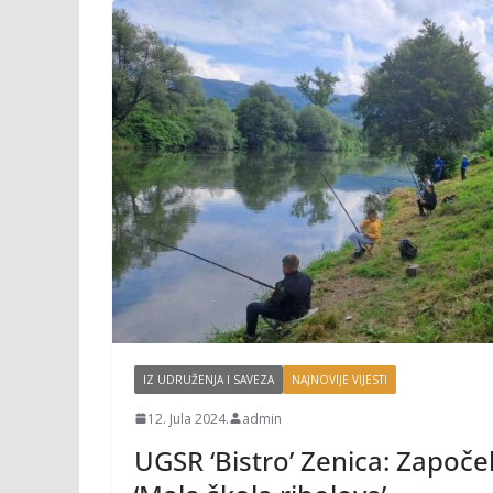
IZ UDRUŽENJA I SAVEZA
NAJNOVIJE VIJESTI
12. Jula 2024.
admin
UGSR ‘Bistro’ Zenica: Započe