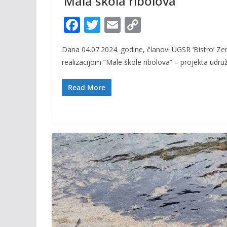
‘Mala škola ribolova’
F
T
E
C
ac
w
m
o
Dana 04.07.2024. godine, članovi UGSR ‘Bistro’ Zen
e
itt
ai
p
realizacijom “Male škole ribolova” – projekta udruž
b
er
l
y
o
Li
Read More
o
n
k
k