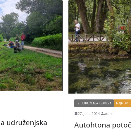
IZ UDRUŽENJA I SAVEZA
NAJNOVIJE
27. Juna 2024.
admin
la udruženjska
Autohtona poto