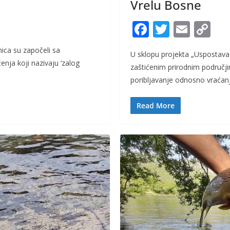
Vrelu Bosne
F
T
E
C
ac
w
m
o
ica su započeli sa
U sklopu projekta „Uspostava
e
itt
ai
p
enja koji nazivaju ‘zalog
zaštićenim prirodnim područji
b
er
l
y
poribljavanje odnosno vraćan
o
Li
o
n
Read More
k
k