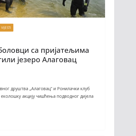
 VIJESTI
боловци са пријатељима
тили језеро Алаговац
вног друштва „Алаговац“ и Ронилачки клуб
и еколошку акцију чишћења подводног дијела