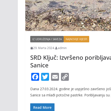
IZ UDRUŽENJA I SAVEZA
NAJNOVIJE VIJESTI
29. Marta 2024.
admin
SRD Ključ: Izvršeno poribljav
Sanice
F
T
E
C
ac
w
m
o
Dana 27.03.2024. godine je uspješno završeno još 
e
itt
ai
p
Sanice sa mlađi potočne pastrke. Poribljavanju su 
b
er
l
y
o
Li
Read More