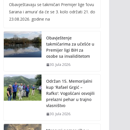
Obavještavaju se takmičari Premijer lige ‘lovu
e
itt
ai
p
šarana i amura’ da će se 3. kolo održati 21. do
b
er
l
y
23.08.2026. godine na
o
Li
o
n
Obavještenje
k
k
takmičarima za učešće u
Premijer ligi BiH za
osobe sa invaliditetom
30. Jula 2026.
Održan 15. Memorijalni
kup ‘Rafael Grgić –
Rafko’: Vogošćani osvojili
prelazni pehar u trajno
vlasništvo
30. Jula 2026.