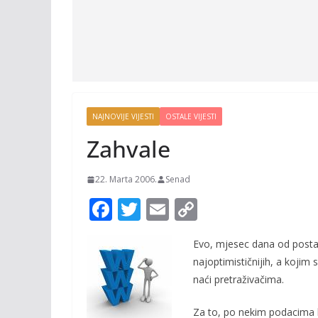
NAJNOVIJE VIJESTI
OSTALE VIJESTI
Zahvale
22. Marta 2006.
Senad
F
T
E
C
ac
w
m
o
Evo, mjesec dana od postavl
e
itt
ai
p
najoptimističnijih, a kojim 
b
er
l
y
naći pretraživačima.
o
Li
Za to, po nekim podacima 