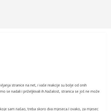
janja stranice na net, i vaše reakcije su bolje od onih
smo se nadali i priželjkivali ih.Nažalost, stranica se još ne može
koje sam našao, treba skoro dva mjeseca.I ovako, za mjesec