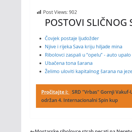
Post Views:
902
POSTOVI SLIČNOG 
Čovjek postaje ljudožder
Njive i rijeka Sava kriju hiljade mina
Ribolovci zaspali u “opelu” - auto upalo
Ubačena tona šarana
Želimo uloviti kapitalnog šarana na je
Pročitajte i:
SRD "Vrbas" Gornji Vakuf-U
održan 4. Internacionalni Spin kup
Mostarske ribolovce strah pecati na Neretv