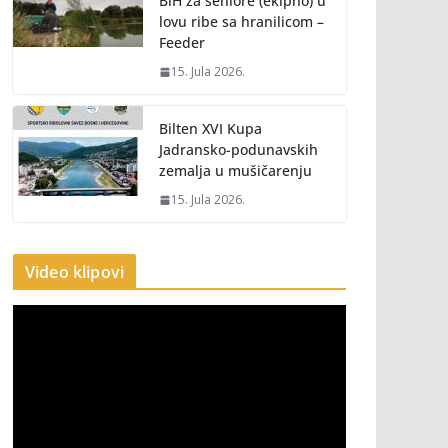
BiH za seniore (ekipno) u
lovu ribe sa hranilicom –
Feeder
15. Jula 2026.
Bilten XVI Kupa
Jadransko-podunavskih
zemalja u mušičarenju
15. Jula 2026.
Video klipovi