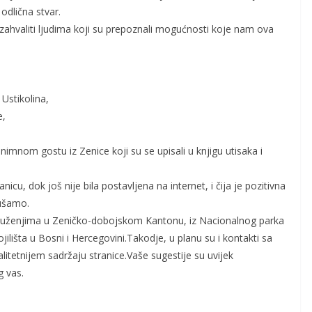
odlična stvar.
ahvaliti ljudima koji su prepoznali mogućnosti koje nam ova
Ustikolina,
e,
nimnom gostu iz Zenice koji su se upisali u knjigu utisaka i
ranicu, dok još nije bila postavljena na internet, i čija je pozitivna
kušamo.
uženjima u Zeničko-dobojskom Kantonu, iz Nacionalnog parka
jilišta u Bosni i Hercegovini.Takodje, u planu su i kontakti sa
litetnijem sadržaju stranice.Vaše sugestije su uvijek
g vas.