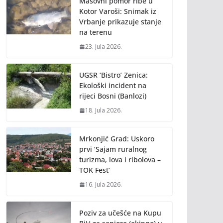
Masovni pomor ribe u
Kotor Varoši: Snimak iz
Vrbanje prikazuje stanje
na terenu
23. Jula 2026.
UGSR ‘Bistro’ Zenica:
Ekološki incident na
rijeci Bosni (Banlozi)
18. Jula 2026.
Mrkonjić Grad: Uskoro
prvi ‘Sajam ruralnog
turizma, lova i ribolova –
TOK Fest’
16. Jula 2026.
Poziv za učešće na Kupu