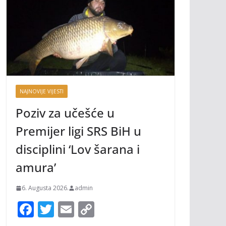
NAJNOVIJE VIJESTI
Poziv za učešće u
Premijer ligi SRS BiH u
disciplini ‘Lov šarana i
amura’
6. Augusta 2026.
admin
F
T
E
C
ac
w
m
o