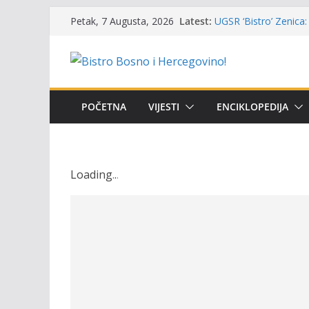
Skip
Latest:
UGSR ‘Bistro’ Zenica: 
Petak, 7 Augusta, 2026
to
(Banlozi)
Poziv za učešće u Prem
content
i amura’
Obavještenje takmiča
osobe sa invaliditet
Održan 15. Memorijal
POČETNA
VIJESTI
ENCIKLOPEDIJA
osvojili prelazni peha
Masovni pomor ribe u
prikazuje stanje na t
Loading
.
.
.