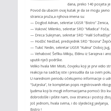
o
n
dana, preko 140 posjeta je 
k
k
Povod da ubacim ovaj kutak je da se mogu javno z
stranica pruža,a njihova imena su:
— Doglod Adnan, sekretar UGSR “Bistro” Zenica,
— Vuković Milenko, sekretar SRD “Mladica” Foča,
— Dreca Sulejman, sekretar SRD “Halil Sofradžija” 
— Hodžić Nedžad, predsjednik SRD “Bosna” Žepč
— Tukić Nedin, sekretar UGSR “Kulina” Doboj Jug,
— Vehabović Šefiku-Mikiju, Eldinu iz Sarajeva i ano
uputili riječi podrške.
Veliko hvala Miri Misiti, čovjeku koji je prvi vidio st
reakcija na sadržaj iste i presudila da sa ovim po
U narednom periodu očekujemo informacije o udr
“Sutjeska”, te kompletan popis registrovanih ribogo
ljudima koji bi mogli informacijama pomoći što kva
dobrodošle i pišite nam, ova stranica i postoji zbo
Još jednom, hvala svima, i do sljedećeg javljanja,
Bistro !