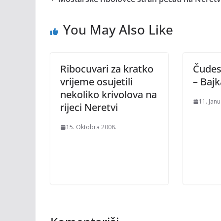
You May Also Like
Ribocuvari za kratko
Čudesn
vrijeme osujetili
– Bajk
nekoliko krivolova na
11. Jan
rijeci Neretvi
15. Oktobra 2008.