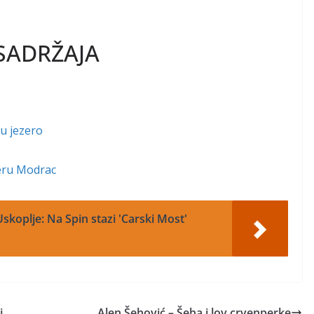
SADRŽAJA
 u jezero
zeru Modrac
skoplje: Na Spin stazi 'Carski Most'
i
Alen Šehović – Šeha i lov crvenperke