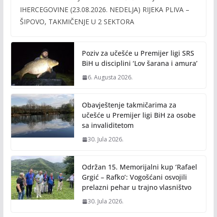
e
itt
ai
p
IHERCEGOVINE (23.08.2026. NEDELJA) RIJEKA PLIVA –
b
er
l
y
ŠIPOVO, TAKMIČENJE U 2 SEKTORA
o
Li
o
n
Poziv za učešće u Premijer ligi SRS
k
k
BiH u disciplini ‘Lov šarana i amura’
6. Augusta 2026.
Obavještenje takmičarima za
učešće u Premijer ligi BiH za osobe
sa invaliditetom
30. Jula 2026.
Održan 15. Memorijalni kup ‘Rafael
Grgić – Rafko’: Vogošćani osvojili
prelazni pehar u trajno vlasništvo
30. Jula 2026.