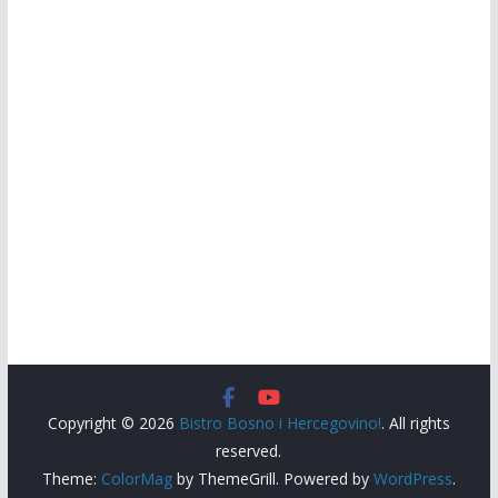
Copyright © 2026
Bistro Bosno i Hercegovino!
. All rights
reserved.
Theme:
ColorMag
by ThemeGrill. Powered by
WordPress
.