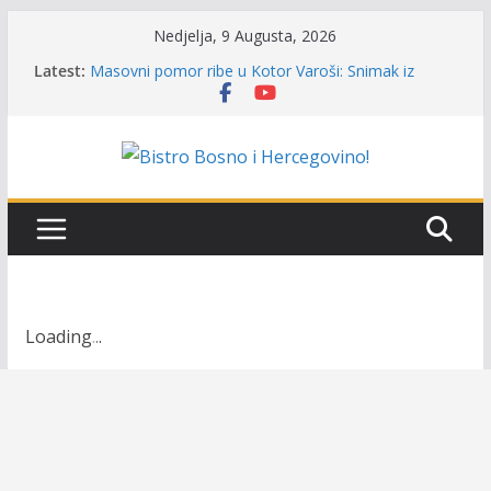
Skip
Nedjelja, 9 Augusta, 2026
to
Latest:
Masovni pomor ribe u Kotor Varoši: Snimak iz
content
Vrbanje prikazuje stanje na terenu
Satnica 7. i 8. kola Premijer lige BiH u mušičarenju
Poziv za učešće u Premijer ligi SRS BiH u disciplini
‘Lov šarana i amura’
Obavještenje takmičarima za učešće u Premijer ligi
BiH za osobe sa invaliditetom
Održan 15. Memorijalni kup ‘Rafael Grgić – Rafko’:
Vogošćani osvojili prelazni pehar u trajno vlasništvo
Loading
.
.
.