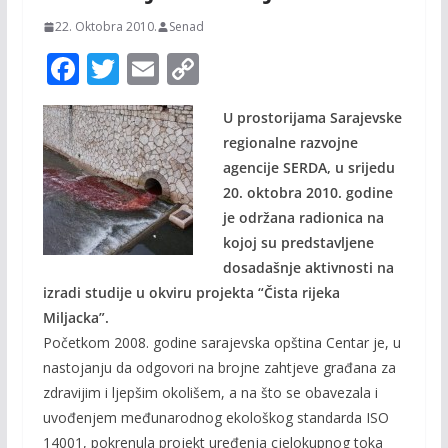
22. Oktobra 2010.
Senad
F
T
E
C
ac
w
m
o
U prostorijama Sarajevske
e
itt
ai
p
regionalne razvojne
b
er
l
y
agencije SERDA, u srijedu
o
Li
20. oktobra 2010. godine
o
n
je održana radionica na
kojoj su predstavljene
k
k
dosadašnje aktivnosti na
izradi studije u okviru projekta “Čista rijeka
Miljacka”.
Početkom 2008. godine sarajevska opština Centar je, u
nastojanju da odgovori na brojne zahtjeve građana za
zdravijim i ljepšim okolišem, a na što se obavezala i
uvođenjem međunarodnog ekološkog standarda ISO
14001, pokrenula projekt uređenja cjelokupnog toka