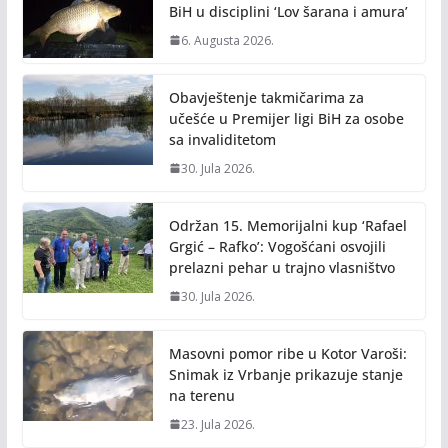
BiH u disciplini ‘Lov šarana i amura’
6. Augusta 2026.
Obavještenje takmičarima za
učešće u Premijer ligi BiH za osobe
sa invaliditetom
30. Jula 2026.
Održan 15. Memorijalni kup ‘Rafael
Grgić – Rafko’: Vogošćani osvojili
prelazni pehar u trajno vlasništvo
30. Jula 2026.
Masovni pomor ribe u Kotor Varoši:
Snimak iz Vrbanje prikazuje stanje
na terenu
23. Jula 2026.