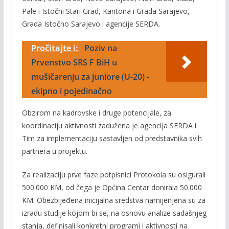
Pale i Istočni Stari Grad, Kantona i Grada Sarajevo,
Grada Istočno Sarajevo i agencije SERDA.
Pročitajte i:
Poziv na
Prvenstvo SRS F BiH u
mušičarenju za juniore (U-20) -
ekipno i pojedinačno
Obzirom na kadrovske i druge potencijale, za
koordinaciju aktivnosti zadužena je agencija SERDA i
Tim za implementaciju sastavljen od predstavnika svih
partnera u projektu.
Za realizaciju prve faze potpisnici Protokola su osigurali
500.000 KM, od čega je Općina Centar donirala 50.000
KM. Obezbijeđena inicijalna sredstva namijenjena su za
izradu studije kojom bi se, na osnovu analize sadašnjeg
stanja, definisali konkretni programi i aktivnosti na