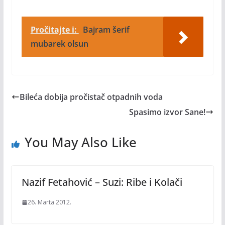
Pročitajte i:
Bajram šerif
mubarek olsun
Bileća dobija pročistač otpadnih voda
Spasimo izvor Sane!
You May Also Like
Nazif Fetahović – Suzi: Ribe i Kolači
26. Marta 2012.