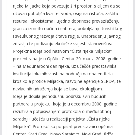
rijeke Miljacke koja povezuje širi prostor, s ciljem da se
očuva i poboljša kvalitet voda, osigura čistoća, zaštita
resursa i ekosistema i ujedno doprinese prevazilaženju
granica između općina i entiteta, poboljšanju turističkog
i sveukupnog razvoja čitave regije, unapređenju javnog
zdravlja te podizanju ekološke svijesti stanovništva.
Projektna ideja pod nazivom “Čista rijeka Miljacka”
prezentirana je u Opštini Centar 20. marta 2008. godine
– na Međunarodni dan rijeka, uz učešće predstavnika
institucija lokalnih vlasti na područjima oba entiteta
kroz koja protiče Miljacka, razvojne agencije SERDA, te
nevladinih udruženja koja se bave ekologijom.
Ideja je dobila jednodušnu podršku svih budućih
partnera u projektu, koja je u decembru 2008. godine
rezultirala
potpisivanjem protokola o međusobnoj
saradnji i učešću u realizaciji projekta „Čista rijeka
Miljacka“. Protokol su potpisali predstavnici opština
Centar, Stari Grad, Novo Sarajevo, Novi Grad, Ilidža,