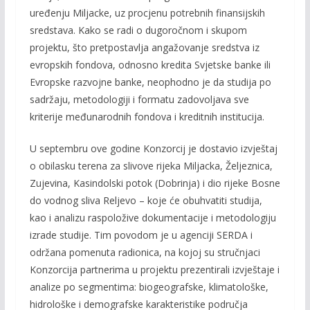
uređenju Miljacke, uz procjenu potrebnih finansijskih
sredstava. Kako se radi o dugoročnom i skupom
projektu, što pretpostavlja angažovanje sredstva iz
evropskih fondova, odnosno kredita Svjetske banke ili
Evropske razvojne banke, neophodno je da studija po
sadržaju, metodologiji i formatu zadovoljava sve
kriterije međunarodnih fondova i kreditnih institucija.
U septembru ove godine Konzorcij je dostavio izvještaj
o obilasku terena za slivove rijeka Miljacka, Željeznica,
Zujevina, Kasindolski potok (Dobrinja) i dio rijeke Bosne
do vodnog sliva Reljevo – koje će obuhvatiti studija,
kao i analizu raspoložive dokumentacije i metodologiju
izrade studije. Tim povodom je u agenciji SERDA i
održana pomenuta radionica, na kojoj su stručnjaci
Konzorcija partnerima u projektu prezentirali izvještaje i
analize po segmentima: biogeografske, klimatološke,
hidrološke i demografske karakteristike područja