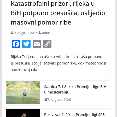
Katastrofalni prizori, rijeka u
BiH potpuno presušila, uslijedio
masovni pomor ribe
9. Augusta 2026.
admin
F
T
E
C
ac
w
m
o
Rijeka Turjanica na ušću u Vrbas kod Laktaša potpuno
e
itt
ai
p
je presušila, što je izazvalo pomor ribe, dok meteorolozi
b
er
l
y
upozoravaju da
o
Li
o
n
Satnica 7. i 8. kola Premijer lige BiH
k
k
u mušičarenju
7. Augusta 2026.
Poziv za učešće u Premijer ligi SRS