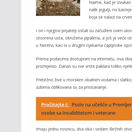
o
Li
Naime, kad je izvukao 
nalik jegulji, no kasni
o
n
koja se nalazi na crveno
k
k
I on i njegovi prijatelji ostali su začuđeni ovim ulo
otvorena usta, okružena pipalima, a još je veće iz
u Neretvi, kao ni u drugim rijekama čapljinske opći
Prema podacima dostupnim na internetu, ova riba je
promijenio. Danas su sve vrste paklara toliko rijetk
Pretežno žive u morskim obalnim vodama i slatkoj 
zubima oblikovana su za prisisavanje.
Pročitajte i:
Poziv na učešće u Premijer 
osobe sa invaliditetom i veterane
Imaju jednu nosnicu, dva oka i sedam škržnih otv