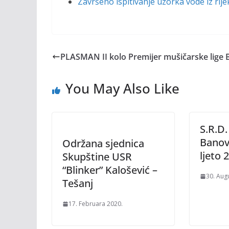
Završeno ispitivanje uzorka vode iz rije
PLASMAN II kolo Premijer mušičarske lige 
You May Also Like
S.R.D.
Banovi
Održana sjednica
ljeto 
Skupštine USR
“Blinker” Kalošević –
30. Aug
Tešanj
17. Februara 2020.