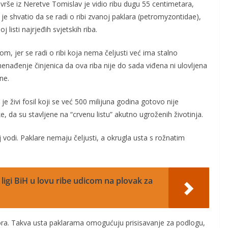
vrše iz Neretve Tomislav je vidio ribu dugu 55 centimetara,
je je shvatio da se radi o ribi zvanoj paklara (petromyzontidae),
j listi najrjeđih svjetskih riba.
vom, jer se radi o ribi koja nema čeljusti već ima stalno
nenađenje činjenica da ova riba nije do sada viđena ni ulovljena
ne.
 živi fosil koji se već 500 milijuna godina gotovo nije
e, da su stavljene na “crvenu listu” akutno ugroženih životinja.
vodi. Paklare nemaju čeljusti, a okrugla usta s rožnatim
ligi BiH u lovu ribe udicom na plovak za
ora. Takva usta paklarama omogućuju prisisavanje za podlogu,