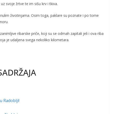
 uz svoje žrtve te im sišu krv i tkiva.
ginulim životinjama. Osim toga, paklare su poznate i po tome
moru.
imljive ribarske priče, koji su se odmah zapitali jeli i ova riba
ja je udaljena svega nekoliko kilometara.
SADRŽAJA
u Radoblji!