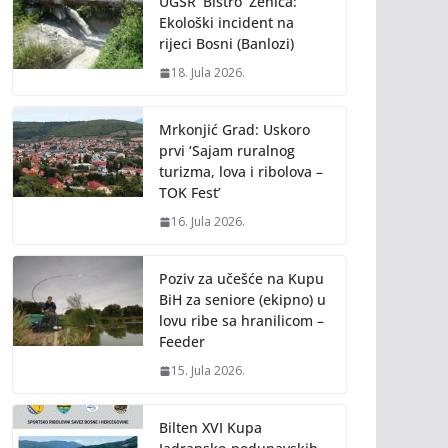
UGSR ‘Bistro’ Zenica:
Ekološki incident na
rijeci Bosni (Banlozi)
18. Jula 2026.
Mrkonjić Grad: Uskoro
prvi ‘Sajam ruralnog
turizma, lova i ribolova –
TOK Fest’
16. Jula 2026.
Poziv za učešće na Kupu
BiH za seniore (ekipno) u
lovu ribe sa hranilicom –
Feeder
15. Jula 2026.
Bilten XVI Kupa