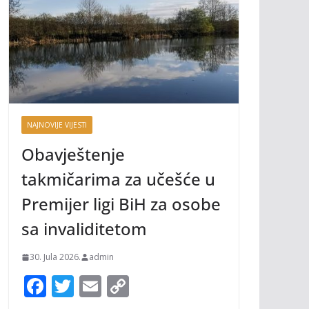
NAJNOVIJE VIJESTI
Obavještenje
takmičarima za učešće u
Premijer ligi BiH za osobe
sa invaliditetom
30. Jula 2026.
admin
F
T
E
C
ac
w
m
o