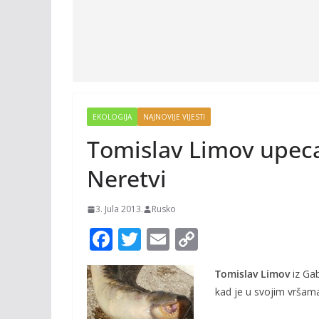
EKOLOGIJA
NAJNOVIJE VIJESTI
Tomislav Limov upeca
Neretvi
3. Jula 2013.
Rusko
F
T
E
C
ac
w
m
o
Tomislav Limov
iz Gab
e
itt
ai
p
kad je u svojim vršama
b
er
l
y