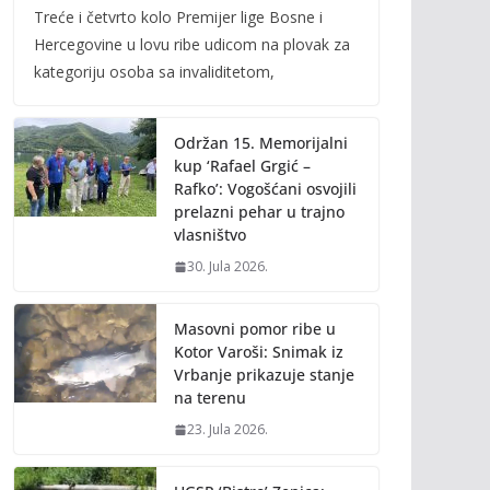
Treće i četvrto kolo Premijer lige Bosne i
e
itt
ai
p
Hercegovine u lovu ribe udicom na plovak za
b
er
l
y
kategoriju osoba sa invaliditetom,
o
Li
o
n
Održan 15. Memorijalni
k
k
kup ‘Rafael Grgić –
Rafko’: Vogošćani osvojili
prelazni pehar u trajno
vlasništvo
30. Jula 2026.
Masovni pomor ribe u
Kotor Varoši: Snimak iz
Vrbanje prikazuje stanje
na terenu
23. Jula 2026.