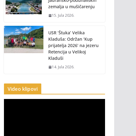
Jadransko-podunavskih
zemalja u mušičarenju
15. Jula 2026.
USR ‘Štuka’ Velika
Kladuša: Održan ‘Kup
prijatelja 2026’ na jezeru
Retencija u Velikoj
Kladuši
14. Jula 2026.
Video klipovi