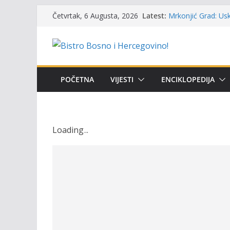
Skip
Latest:
Mrkonjić Grad: Usk
Četvrtak, 6 Augusta, 2026
to
ribolova – TOK Fes
Obavještenje takmi
content
osobe sa invalidi
Održan 15. Memorij
osvojili prelazni p
Masovni pomor rib
POČETNA
VIJESTI
ENCIKLOPEDIJA
prikazuje stanje n
UGSR ‘Bistro’ Zenic
(Banlozi)
Loading
.
.
.