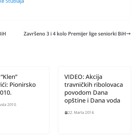
ke Stublaja
BiH
Završeno 3 i 4 kolo Premijer lige seniorki BiH
 “Klen”
VIDEO: Akcija
ći: Pionirsko
travničkih ribolovaca
2010.
povodom Dana
opštine i Dana voda
usta 2010.
22. Marta 2014.