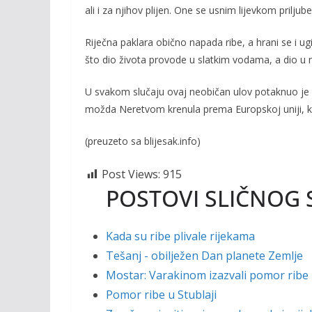
ali i za njihov plijen. One se usnim lijevkom priljube
Riječna paklara obično napada ribe, a hrani se i u
što dio života provode u slatkim vodama, a dio u 
U svakom slučaju ovaj neobičan ulov potaknuo je zan
možda Neretvom krenula prema Europskoj uniji, ko
(preuzeto sa blijesak.info)
Post Views:
915
POSTOVI SLIČNOG 
Kada su ribe plivale rijekama
Tešanj - obilježen Dan planete Zemlje
Mostar: Varakinom izazvali pomor ribe 
Pomor ribe u Stublaji