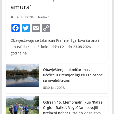
amura’
6. Augusta 2026.
admin
F
T
E
C
ac
w
m
o
Obavještavaju se takmičari Premijer lige ‘lovu šarana i
e
itt
ai
p
amura’ da će se 3. kolo održati 21. do 23.08.2026.
b
er
l
y
godine na
o
Li
o
n
Obavještenje takmičarima za
k
k
učešće u Premijer ligi BiH za osobe
sa invaliditetom
30. Jula 2026.
Održan 15. Memorijalni kup ‘Rafael
Grgić – Rafko’: Vogošćani osvojili
prelazni pehar u trajno vlasništvo