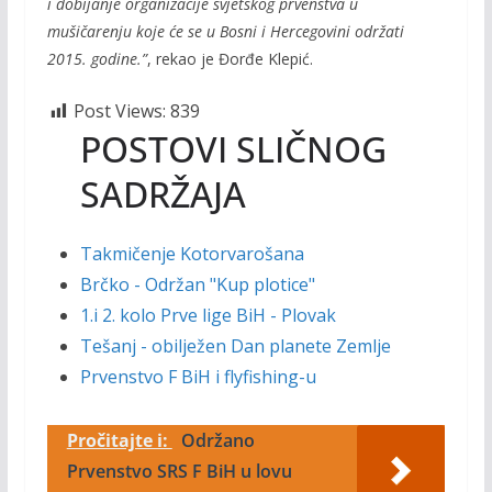
i dobijanje organizacije svjetskog prvenstva u
mušičarenju koje će se u Bosni i Hercegovini održati
2015. godine.”
, rekao je Đorđe Klepić.
Post Views:
839
POSTOVI SLIČNOG
SADRŽAJA
Takmičenje Kotorvarošana
Brčko - Održan "Kup plotice"
1.i 2. kolo Prve lige BiH - Plovak
Tešanj - obilježen Dan planete Zemlje
Prvenstvo F BiH i flyfishing-u
Pročitajte i:
Održano
Prvenstvo SRS F BiH u lovu