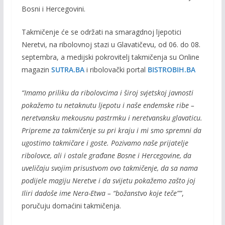
Bosni i Hercegovini.
Takmičenje će se održati na smaragdnoj ljepotici
Neretvi, na ribolovnoj stazi u Glavatičevu, od 06. do 08.
septembra, a medijski pokrovitelj takmičenja su Online
magazin
SUTRA.BA
i ribolovački portal
BISTROBIH.BA
“Imamo priliku da ribolovcima i široj svjetskoj javnosti
pokažemo tu netaknutu ljepotu i naše endemske ribe –
neretvansku mekousnu pastrmku i neretvansku glavaticu.
Pripreme za takmičenje su pri kraju i mi smo spremni da
ugostimo takmičare i goste. Pozivamo naše prijatelje
ribolovce, ali i ostale građane Bosne i Hercegovine, da
uveličaju svojim prisustvom ovo takmičenje, da sa nama
podijele magiju Neretve i da svijetu pokažemo zašto joj
Iliri dadoše ime Nera-Etwa – “božanstvo koje teče””
,
poručuju domaćini takmičenja.