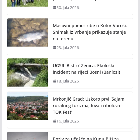
30. Jula 2026.
Masovni pomor ribe u Kotor Varoši:
Snimak iz Vrbanje prikazuje stanje
na terenu
23. Jula 2026.
UGSR ‘Bistro’ Zenica: Ekološki
incident na rijeci Bosni (Banlozi)
18. Jula 2026.
Mrkonjić Grad: Uskoro prvi ‘Sajam
ruralnog turizma, lova i ribolova –
TOK Fest’
16. Jula 2026.
Poziv za učešće na Kupu BiH za