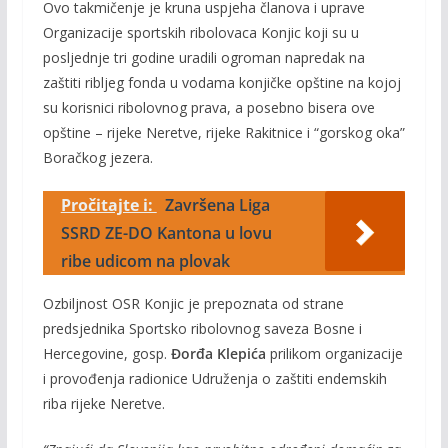
Ovo takmičenje je kruna uspjeha članova i uprave
Organizacije sportskih ribolovaca Konjic koji su u
posljednje tri godine uradili ogroman napredak na
zaštiti ribljeg fonda u vodama konjičke opštine na kojoj
su korisnici ribolovnog prava, a posebno bisera ove
opštine – rijeke Neretve, rijeke Rakitnice i “gorskog oka”
Boračkog jezera.
Pročitajte i:
Završena Liga
SSRD ZE-DO Kantona u lovu
ribe udicom na plovak
Ozbiljnost OSR Konjic je prepoznata od strane
predsjednika Sportsko ribolovnog saveza Bosne i
Hercegovine, gosp.
Đorđa Klepića
prilikom organizacije
i provođenja radionice Udruženja o zaštiti endemskih
riba rijeke Neretve.