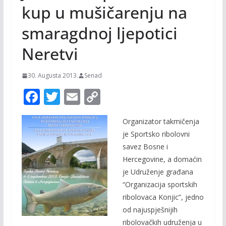
kup u mušičarenju na
smaragdnoj ljepotici
Neretvi
30. Augusta 2013.
Senad
F
T
E
C
ac
w
m
o
Organizator takmičenja
e
itt
ai
p
je Sportsko ribolovni
b
er
l
y
savez Bosne i
o
Li
Hercegovine, a domaćin
o
n
je Udruženje građana
“Organizacija sportskih
k
k
ribolovaca Konjic”, jedno
od najuspješnijih
ribolovačkih udruženja u