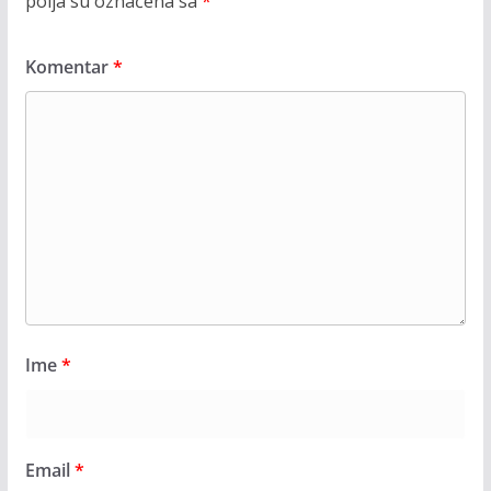
polja su označena sa
*
Komentar
*
Ime
*
Email
*