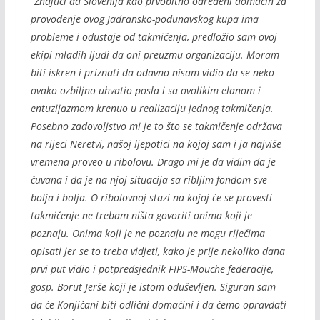
“Znajući da Slovenija kao prvobitno određeni domaćin za
provođenje ovog Jadransko-podunavskog kupa ima
probleme i odustaje od takmičenja, predložio sam ovoj
ekipi mladih ljudi da oni preuzmu organizaciju. Moram
biti iskren i priznati da odavno nisam vidio da se neko
ovako ozbiljno uhvatio posla i sa ovolikim elanom i
entuzijazmom krenuo u realizaciju jednog takmičenja.
Posebno zadovoljstvo mi je to što se takmičenje održava
na rijeci Neretvi, našoj ljepotici na kojoj sam i ja najviše
vremena proveo u ribolovu. Drago mi je da vidim da je
čuvana i da je na njoj situacija sa ribljim fondom sve
bolja i bolja. O ribolovnoj stazi na kojoj će se provesti
takmičenje ne trebam ništa govoriti onima koji je
poznaju. Onima koji je ne poznaju ne mogu riječima
opisati jer se to treba vidjeti, kako je prije nekoliko dana
prvi put vidio i potpredsjednik FIPS-Mouche federacije,
gosp. Borut Jerše koji je istom oduševljen. Siguran sam
da će Konjičani biti odlični domaćini i da ćemo opravdati