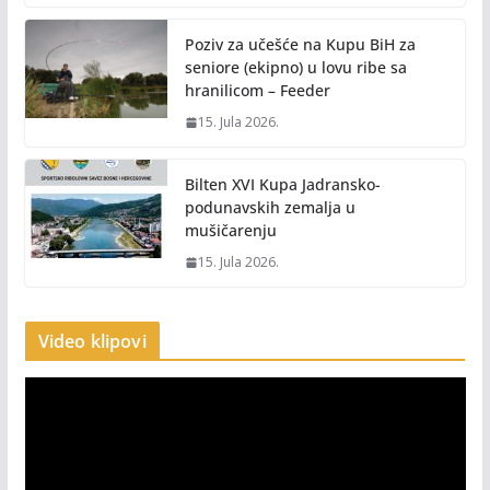
Poziv za učešće na Kupu BiH za
seniore (ekipno) u lovu ribe sa
hranilicom – Feeder
15. Jula 2026.
Bilten XVI Kupa Jadransko-
podunavskih zemalja u
mušičarenju
15. Jula 2026.
Video klipovi