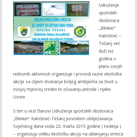
Udruženje
e
itt
ai
p
sportskih
b
er
l
y
ribolovaca
o
Li
„Blinker“
o
n
Kalošević –
Tešanj već
k
k
duži niz
godina u
planu svojih
redovnih aktivnosti organizuje i provodi razne ekološke
akcije sa ciljem stvaranja boljeg ambijenta za život u
svojoj mjesnoj sredini te očuvanju prirode i rijeke
Usore.
S tim u vezi članovi Udruženja sportskih ribolovaca
„Blinker“ Kalošević-Tešanj povodom obilježavanja
Svjetskog dana voda 22. marta 2015 godine ( nedelja )
– organizuju veliku ekološku akciju na uklanjanju smeća