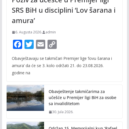
SRS BiH u disciplini ‘Lov šarana i
amura’
6. Augusta 2026.
admin
F
T
E
C
ac
w
m
o
Obavještavaju se takmičari Premijer lige ‘lovu šarana i
e
itt
ai
p
amura’ da će se 3. kolo održati 21. do 23.08.2026.
b
er
l
y
godine na
o
Li
o
n
Obavještenje takmičarima za
k
k
učešće u Premijer ligi BiH za osobe
sa invaliditetom
30. Jula 2026.
Održan 15. Memorijalni kup ‘Rafael