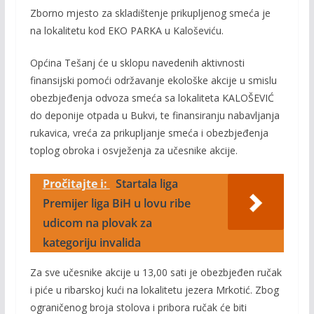
Zborno mjesto za skladištenje prikupljenog smeća je
na lokalitetu kod EKO PARKA u Kaloševiću.
Općina Tešanj će u sklopu navedenih aktivnosti
finansijski pomoći održavanje ekološke akcije u smislu
obezbjeđenja odvoza smeća sa lokaliteta KALOŠEVIĆ
do deponije otpada u Bukvi, te finansiranju nabavljanja
rukavica, vreća za prikupljanje smeća i obezbjeđenja
toplog obroka i osvježenja za učesnike akcije.
Pročitajte i:
Startala liga
Premijer liga BiH u lovu ribe
udicom na plovak za
kategoriju invalida
Za sve učesnike akcije u 13,00 sati je obezbjeđen ručak
i piće u ribarskoj kući na lokalitetu jezera Mrkotić. Zbog
ograničenog broja stolova i pribora ručak će biti