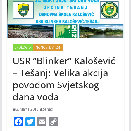
EKOLOGIJA
NAJNOVIJE VIJESTI
USR “Blinker” Kalošević
– Tešanj: Velika akcija
povodom Svjetskog
dana voda
3. Marta 2015.
Senad
F
T
E
C
ac
w
m
o