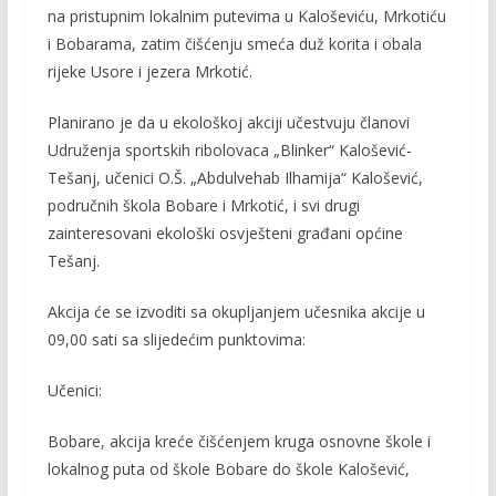
na pristupnim lokalnim putevima u Kaloševiću, Mrkotiću
i Bobarama, zatim čišćenju smeća duž korita i obala
rijeke Usore i jezera Mrkotić.
Planirano je da u ekološkoj akciji učestvuju članovi
Udruženja sportskih ribolovaca „Blinker“ Kalošević-
Tešanj, učenici O.Š. „Abdulvehab Ilhamija“ Kalošević,
područnih škola Bobare i Mrkotić, i svi drugi
zainteresovani ekološki osvješteni građani općine
Tešanj.
Akcija će se izvoditi sa okupljanjem učesnika akcije u
09,00 sati sa slijedećim punktovima:
Učenici:
Bobare, akcija kreće čišćenjem kruga osnovne škole i
lokalnog puta od škole Bobare do škole Kalošević,