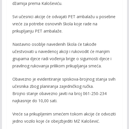
džamija prema Kaloševiću.
Svi učesnici akcije će odvajati PET ambalažu u posebne
vreće za potrebe osnovnih škola koje rade na
prikupljanju PET ambalaže.
Nastavno osoblje navedenih škola će takođe
učestvovati u navedenoj akciji i rukovodit će manjim
grupama djece radi vođenja brige o sigurnosti djece i
pravilnog rukovanja prilikom prikupljanja smeća.
Obavezno je evidentiranje spiskova-brojnog stanja svih
učesnika zbog planiranja zajedničkog ručka.
Brojno stanje obavezno javiti na broj 061-250-234
najkasnije do 10,00 sati.
Vreće sa prikupljenim smećem tokom akcije će odvoziti
jedno vozilo koje će obejzbjediti MZ Kalošević.