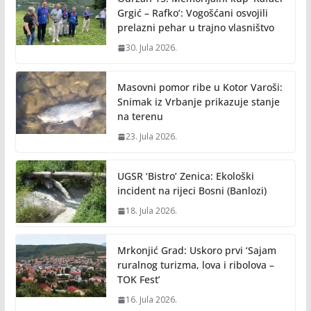
Grgić – Rafko’: Vogošćani osvojili
prelazni pehar u trajno vlasništvo
30. Jula 2026.
Masovni pomor ribe u Kotor Varoši:
Snimak iz Vrbanje prikazuje stanje
na terenu
23. Jula 2026.
UGSR ‘Bistro’ Zenica: Ekološki
incident na rijeci Bosni (Banlozi)
18. Jula 2026.
Mrkonjić Grad: Uskoro prvi ‘Sajam
ruralnog turizma, lova i ribolova –
TOK Fest’
16. Jula 2026.