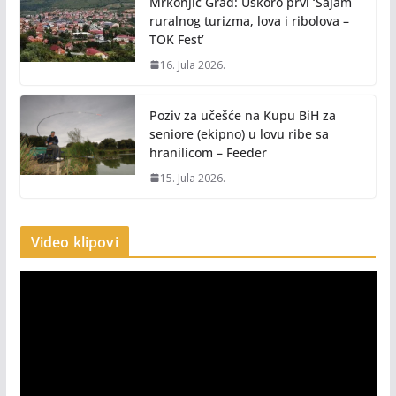
Mrkonjić Grad: Uskoro prvi ‘Sajam
ruralnog turizma, lova i ribolova –
TOK Fest’
16. Jula 2026.
Poziv za učešće na Kupu BiH za
seniore (ekipno) u lovu ribe sa
hranilicom – Feeder
15. Jula 2026.
Video klipovi