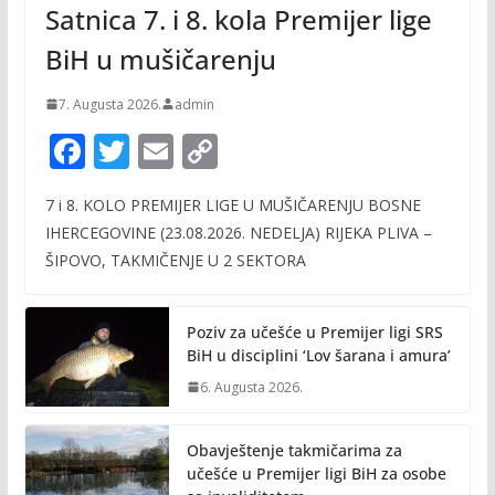
Satnica 7. i 8. kola Premijer lige
BiH u mušičarenju
7. Augusta 2026.
admin
F
T
E
C
ac
w
m
o
7 i 8. KOLO PREMIJER LIGE U MUŠIČARENJU BOSNE
e
itt
ai
p
IHERCEGOVINE (23.08.2026. NEDELJA) RIJEKA PLIVA –
b
er
l
y
ŠIPOVO, TAKMIČENJE U 2 SEKTORA
o
Li
o
n
Poziv za učešće u Premijer ligi SRS
k
k
BiH u disciplini ‘Lov šarana i amura’
6. Augusta 2026.
Obavještenje takmičarima za
učešće u Premijer ligi BiH za osobe