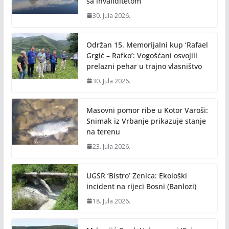
sa invaliditetom
30. Jula 2026.
Održan 15. Memorijalni kup ‘Rafael
Grgić – Rafko’: Vogošćani osvojili
prelazni pehar u trajno vlasništvo
30. Jula 2026.
Masovni pomor ribe u Kotor Varoši:
Snimak iz Vrbanje prikazuje stanje
na terenu
23. Jula 2026.
UGSR ‘Bistro’ Zenica: Ekološki
incident na rijeci Bosni (Banlozi)
18. Jula 2026.