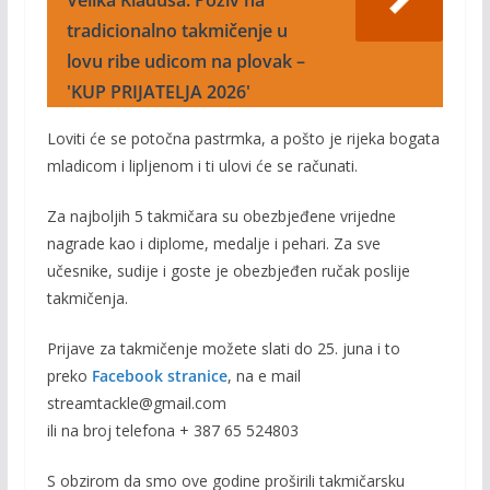
Velika Kladuša: Poziv na
tradicionalno takmičenje u
lovu ribe udicom na plovak –
'KUP PRIJATELJA 2026'
Loviti će se potočna pastrmka, a pošto je rijeka bogata
mladicom i lipljenom i ti ulovi će se računati.
Za najboljih 5 takmičara su obezbjeđene vrijedne
nagrade kao i diplome, medalje i pehari. Za sve
učesnike, sudije i goste je obezbjeđen ručak poslije
takmičenja.
Prijave za takmičenje možete slati do 25. juna i to
preko
Facebook stranice
, na e mail
streamtackle@gmail.com
ili na broj telefona + 387 65 524803
S obzirom da smo ove godine proširili takmičarsku