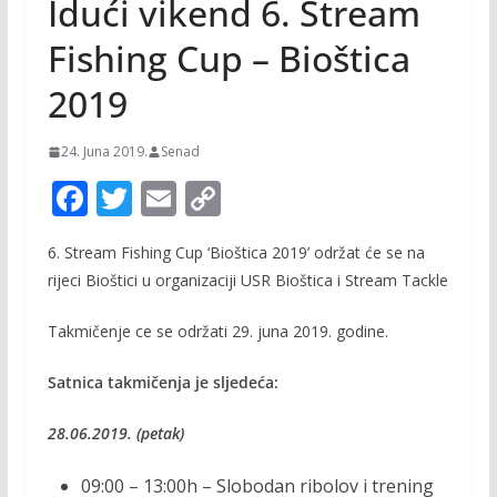
Idući vikend 6. Stream
Fishing Cup – Bioštica
2019
24. Juna 2019.
Senad
F
T
E
C
ac
w
m
o
6. Stream Fishing Cup ‘Bioštica 2019’ održat će se na
e
itt
ai
p
rijeci Bioštici u organizaciji USR Bioštica i Stream Tackle
b
er
l
y
o
Li
Takmičenje ce se održati 29. juna 2019. godine.
o
n
Satnica takmičenja je sljedeća:
k
k
28.06.2019. (petak)
09:00 – 13:00h – Slobodan ribolov i trening