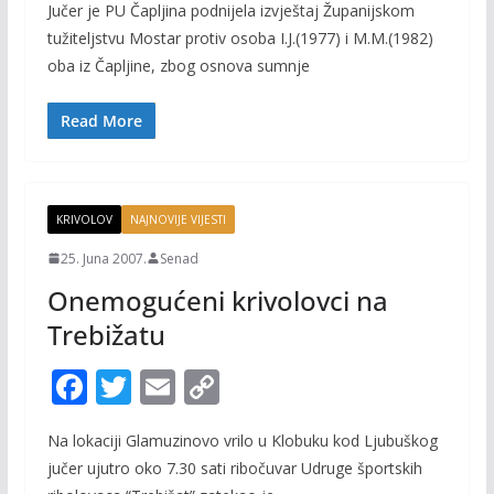
Jučer je PU Čapljina podnijela izvještaj Županijskom
e
itt
ai
p
tužiteljstvu Mostar protiv osoba I.J.(1977) i M.M.(1982)
b
er
l
y
oba iz Čapljine, zbog osnova sumnje
o
Li
o
n
Read More
k
k
KRIVOLOV
NAJNOVIJE VIJESTI
25. Juna 2007.
Senad
Onemogućeni krivolovci na
Trebižatu
F
T
E
C
ac
w
m
o
Na lokaciji Glamuzinovo vrilo u Klobuku kod Ljubuškog
e
itt
ai
p
jučer ujutro oko 7.30 sati ribočuvar Udruge športskih
b
er
l
y