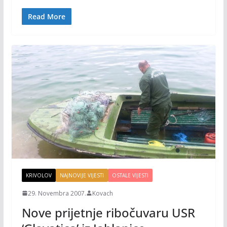
b
er
l
y
o
Li
Read More
o
n
k
k
KRIVOLOV
NAJNOVIJE VIJESTI
OSTALE VIJESTI
29. Novembra 2007.
Kovach
Nove prijetnje ribočuvaru USR