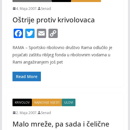
4. Maja 2007.
Senad
Oštrije protiv krivolovaca
F
T
E
C
ac
w
m
o
RAMA – Sportsko ribolovno društvo Rama odlučilo je
e
itt
ai
p
pojačati zaštitu ribljeg fonda u ribolovnim vodama u
b
er
l
y
Rami angažiranjem još pet
o
Li
o
n
Read More
k
k
KRIVOLOV
NAJNOVIJE VIJESTI
ULOVI
2. Maja 2007.
Senad
Malo mreže, pa sada i čelične