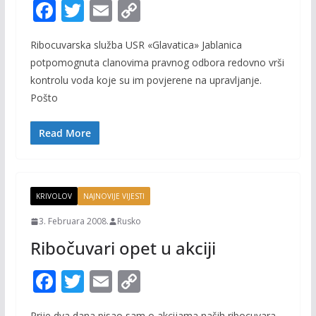
F
T
E
C
ac
w
m
o
Ribocuvarska služba USR «Glavatica» Jablanica
e
itt
ai
p
potpomognuta clanovima pravnog odbora redovno vrši
b
er
l
y
kontrolu voda koje su im povjerene na upravljanje.
o
Li
Pošto
o
n
Read More
k
k
KRIVOLOV
NAJNOVIJE VIJESTI
3. Februara 2008.
Rusko
Ribočuvari opet u akciji
F
T
E
C
ac
w
m
o
Prije dva dana pisao sam o akcijama naših ribocuvara,