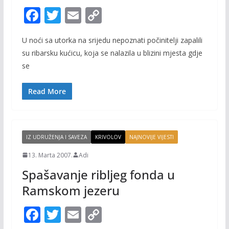
F
T
E
C
ac
w
m
o
U noći sa utorka na srijedu nepoznati počinitelji zapalili
e
itt
ai
p
su ribarsku kućicu, koja se nalazila u blizini mjesta gdje
b
er
l
y
se
o
Li
o
n
Read More
k
k
IZ UDRUŽENJA I SAVEZA
KRIVOLOV
NAJNOVIJE VIJESTI
13. Marta 2007.
Adi
Spašavanje ribljeg fonda u
Ramskom jezeru
F
T
E
C