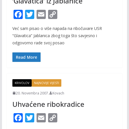
‘Glavatica’ iz Jablanice
F
T
E
C
ac
w
m
o
Već sam pisao o više napada na ribočuvare USR
e
itt
ai
p
“Glavatica” Jablanica zbog toga što savjesno i
b
er
l
y
odgovorno rade svoj posao
o
Li
o
n
Read More
k
k
KRIVOLOV
NAJNOVIJE VIJESTI
20. Novembra 2007.
Kovach
Uhvaćene ribokradice
F
T
E
C
ac
w
m
o