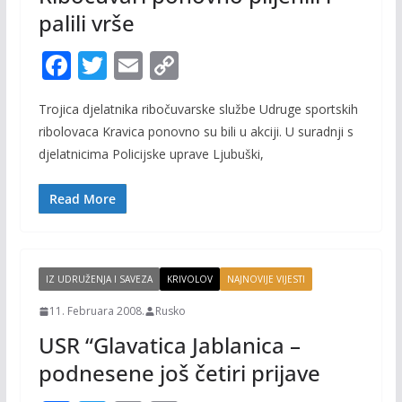
palili vrše
F
T
E
C
ac
w
m
o
Trojica djelatnika ribočuvarske službe Udruge sportskih
e
itt
ai
p
ribolovaca Kravica ponovno su bili u akciji. U suradnji s
b
er
l
y
djelatnicima Policijske uprave Ljubuški,
o
Li
o
n
Read More
k
k
IZ UDRUŽENJA I SAVEZA
KRIVOLOV
NAJNOVIJE VIJESTI
11. Februara 2008.
Rusko
USR “Glavatica Jablanica –
podnesene još četiri prijave