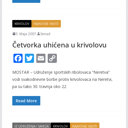
o
n
k
k
KRIVOLOV
NAJNOVIJE VIJESTI
5. Maja 2007.
Senad
Četvorka uhićena u krivolovu
F
T
E
C
ac
w
m
o
MOSTAR – Udruženje sportskih ribolovaca “Neretva”
e
itt
ai
p
vodi svakodnevne borbe protiv krivolovaca na Neretvi,
b
er
l
y
pa su tako 30. travnja oko 22
o
Li
o
n
Read More
k
k
IZ UDRUŽENJA I SAVEZA
KRIVOLOV
NAJNOVIJE VIJESTI