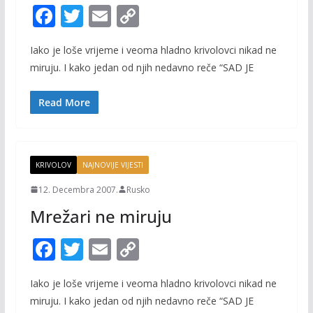
F
T
E
C
ac
w
m
o
Iako je loše vrijeme i veoma hladno krivolovci nikad ne
e
itt
ai
p
miruju. I kako jedan od njih nedavno reče “SAD JE
b
er
l
y
o
Li
Read More
o
n
k
k
KRIVOLOV
NAJNOVIJE VIJESTI
12. Decembra 2007.
Rusko
Mrežari ne miruju
F
T
E
C
ac
w
m
o
Iako je loše vrijeme i veoma hladno krivolovci nikad ne
e
itt
ai
p
miruju. I kako jedan od njih nedavno reče “SAD JE