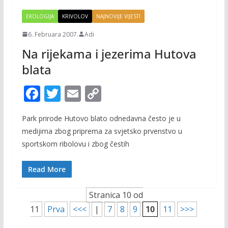
EKOLOGIJA
KRIVOLOV
NAJNOVIJE VIJESTI
6. Februara 2007.
Adi
Na rijekama i jezerima Hutova
blata
F
T
E
C
ac
w
m
o
Park prirode Hutovo blato odnedavna često je u
e
itt
ai
p
medijima zbog priprema za svjetsko prvenstvo u
b
er
l
y
sportskom ribolovu i zbog čestih
o
Li
o
n
Read More
k
k
Stranica 10 od
11
Prva
<<<
|
7
8
9
10
11
>>>