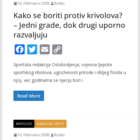
18. Februara 2008.
Rusko
Kako se boriti protiv krivolova?
– Jedni grade, dok drugi uporno
razvaljuju
F
T
E
C
ac
w
m
o
Sportska redakcija Oslobodjenja, svjesna ljepote
e
itt
ai
p
sportskog ribolova, ugroženosti prirode i ribljeg fonda u
b
er
l
y
njoj, vec godinama se rijecju bori i
o
Li
o
n
Read More
k
k
KRIVOLOV
NAJNOVIJE VIJESTI
16. Februara 2008.
Rusko