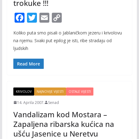
trokuke !!!
F
T
E
C
ac
w
m
o
Koliko puta smo pisali o Jablaničkom jezeru i krivolovu
e
itt
ai
p
na njemu. Svaki put epilog je isti, ribe stradaju od
b
er
l
y
ljudskih
o
Li
o
n
Read More
k
k
KRIVOLOV
NAJNOVIJE VIJESTI
OSTALE VIJESTI
14. Aprila 2007.
Senad
Vandalizam kod Mostara –
Zapaljena ribarska kućica na
ušću Jasenice u Neretvu