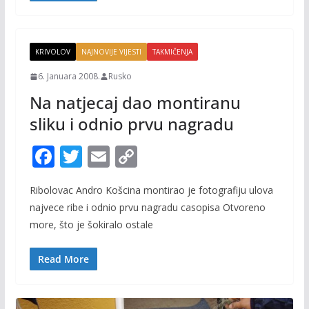
k
k
KRIVOLOV
NAJNOVIJE VIJESTI
TAKMIČENJA
6. Januara 2008.
Rusko
Na natjecaj dao montiranu
sliku i odnio prvu nagradu
F
T
E
C
ac
w
m
o
Ribolovac Andro Košcina montirao je fotografiju ulova
e
itt
ai
p
najvece ribe i odnio prvu nagradu casopisa Otvoreno
b
er
l
y
more, što je šokiralo ostale
o
Li
o
n
Read More
k
k