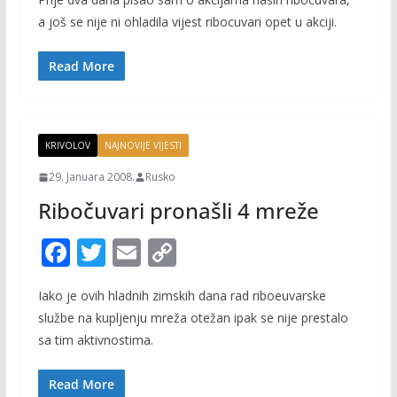
e
itt
ai
p
a još se nije ni ohladila vijest ribocuvari opet u akciji.
b
er
l
y
o
Li
Read More
o
n
k
k
KRIVOLOV
NAJNOVIJE VIJESTI
29. Januara 2008.
Rusko
Ribočuvari pronašli 4 mreže
F
T
E
C
ac
w
m
o
Iako je ovih hladnih zimskih dana rad riboeuvarske
e
itt
ai
p
službe na kupljenju mreža otežan ipak se nije prestalo
b
er
l
y
sa tim aktivnostima.
o
Li
o
n
Read More