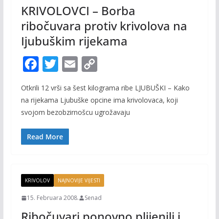
KRIVOLOVCI – Borba
ribočuvara protiv krivolova na
Ijubuškim rijekama
F
T
E
C
ac
w
m
o
Otkrili 12 vrši sa šest kilograma ribe LJUBUŠKI – Kako
e
itt
ai
p
na rijekama Ljubuške opcine ima krivolovaca, koji
b
er
l
y
svojom bezobzirnošcu ugrožavaju
o
Li
o
n
Read More
k
k
KRIVOLOV
NAJNOVIJE VIJESTI
15. Februara 2008.
Senad
Ribočuvari ponovno plijenili i