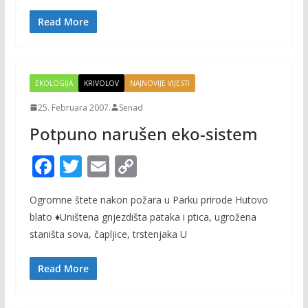
o
Li
o
n
Read More
k
k
EKOLOGIJA
KRIVOLOV
NAJNOVIJE VIJESTI
25. Februara 2007.
Senad
Potpuno narušen eko-sistem
F
T
E
C
ac
w
m
o
Ogromne štete nakon požara u Parku prirode Hutovo
e
itt
ai
p
blato ♦Uništena gnjezdišta pataka i ptica, ugrožena
b
er
l
y
staništa sova, čapljice, trstenjaka U
o
Li
o
n
Read More
k
k