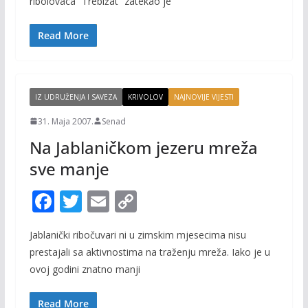
ribolovaca “Trebižat” zatekao je
o
Li
o
n
Read More
k
k
IZ UDRUŽENJA I SAVEZA
KRIVOLOV
NAJNOVIJE VIJESTI
31. Maja 2007.
Senad
Na Jablaničkom jezeru mreža
sve manje
F
T
E
C
ac
w
m
o
Jablanički ribočuvari ni u zimskim mjesecima nisu
e
itt
ai
p
prestajali sa aktivnostima na traženju mreža. Iako je u
b
er
l
y
ovoj godini znatno manji
o
Li
Read More