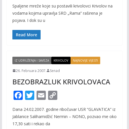
ac
w
m
o
Spaljene mreže koje su postavili krivolovci Krivolov na
e
itt
ai
p
vodama kojima upravlja SRD „Rama” raširena je
b
er
l
y
pojava. I dok su u
o
Li
o
n
Read More
k
k
IZ UDRUŽENJA I SAVEZA
KRIVOLOV
NAJNOVIJE VIJESTI
26. Februara 2007.
Senad
BEZOBRAZLUK KRIVOLOVACA
F
T
E
C
ac
w
m
o
Dana 24.02.2007. godine ribočuvar USR “GLAVATICA” iz
e
itt
ai
p
Jablanice Salihamidžić Nermin – NONO, pozvao me oko
b
er
l
y
17,30 sati i rekao da