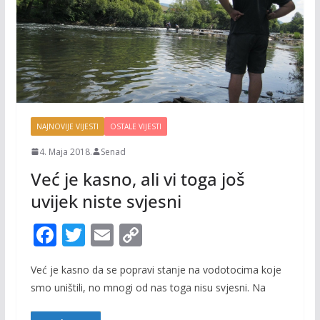
NAJNOVIJE VIJESTI
OSTALE VIJESTI
4. Maja 2018.
Senad
Već je kasno, ali vi toga još
uvijek niste svjesni
F
T
E
C
ac
w
m
o
Već je kasno da se popravi stanje na vodotocima koje
e
itt
ai
p
smo uništili, no mnogi od nas toga nisu svjesni. Na
b
er
l
y