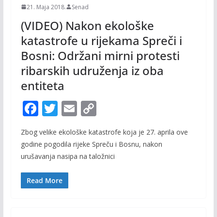
21. Maja 2018.
Senad
(VIDEO) Nakon ekološke
katastrofe u rijekama Spreči i
Bosni: Održani mirni protesti
ribarskih udruženja iz oba
entiteta
F
T
E
C
ac
w
m
o
Zbog velike ekološke katastrofe koja je 27. aprila ove
e
itt
ai
p
godine pogodila rijeke Spreču i Bosnu, nakon
b
er
l
y
urušavanja nasipa na taložnici
o
Li
o
n
Read More
k
k