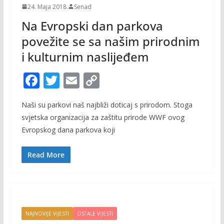
24. Maja 2018.
Senad
Na Evropski dan parkova
povežite se sa našim prirodnim
i kulturnim naslijeđem
F
T
E
C
ac
w
m
o
Naši su parkovi naš najbliži doticaj s prirodom. Stoga
e
itt
ai
p
svjetska organizacija za zaštitu prirode WWF ovog
b
er
l
y
Evropskog dana parkova koji
o
Li
o
n
Read More
k
k
NAJNOVIJE VIJESTI
OSTALE VIJESTI