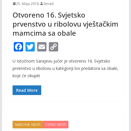
25. Maja 2018.
Senad
Otvoreno 16. Svjetsko
prvenstvo u ribolovu vještačkim
mamcima sa obale
F
T
E
C
ac
w
m
o
U Istočnom Sarajevu jučer je otvoreno 16. Svjetsko
e
itt
ai
p
prvenstvo u ribolovu u kategoriji lov predatora sa obale,
b
er
l
y
koje će okupiti
o
Li
o
n
Read More
k
k
NAJNOVIJE VIJESTI
OSTALE VIJESTI