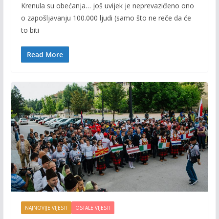
Krenula su obećanja… još uvijek je neprevaziđeno ono
e
itt
ai
p
o zapošljavanju 100.000 ljudi (samo što ne reče da će
b
er
l
y
to biti
o
Li
o
n
Read More
k
k
NAJNOVIJE VIJESTI
OSTALE VIJESTI