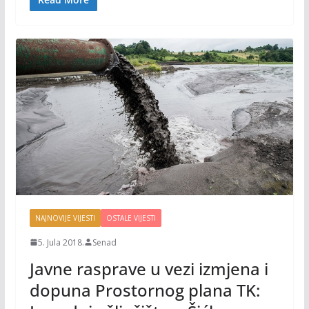
o
n
k
k
NAJNOVIJE VIJESTI
OSTALE VIJESTI
5. Jula 2018.
Senad
Javne rasprave u vezi izmjena i
dopuna Prostornog plana TK: