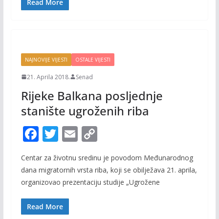
o
Li
Read More
o
n
k
k
NAJNOVIJE VIJESTI
OSTALE VIJESTI
21. Aprila 2018.
Senad
Rijeke Balkana posljednje
stanište ugroženih riba
F
T
E
C
ac
w
m
o
Centar za životnu sredinu je povodom Međunarodnog
e
itt
ai
p
dana migratornih vrsta riba, koji se obilježava 21. aprila,
b
er
l
y
organizovao prezentaciju studije „Ugrožene
o
Li
o
n
Read More