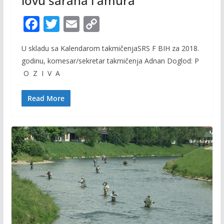
lovu šarana i amura
F
T
E
C
ac
w
m
o
U skladu sa Kalendarom takmičenjaSRS F BIH za 2018.
e
itt
ai
p
godinu, komesar/sekretar takmičenja Adnan Doglod: P
b
er
l
y
O Z I V A
o
Li
o
n
Read More
k
k