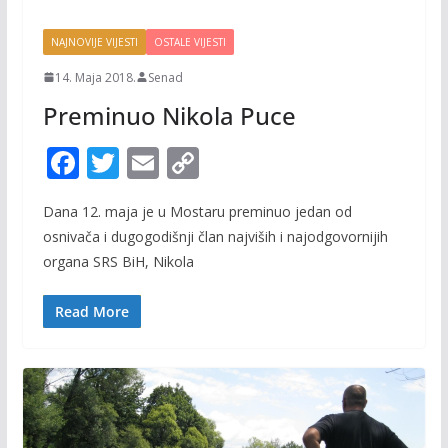
NAJNOVIJE VIJESTI
OSTALE VIJESTI
14. Maja 2018.
Senad
Preminuo Nikola Puce
F
T
E
C
ac
w
m
o
Dana 12. maja je u Mostaru preminuo jedan od
e
itt
ai
p
osnivača i dugogodišnji član najviših i najodgovornijih
b
er
l
y
organa SRS BiH, Nikola
o
Li
o
n
Read More
k
k