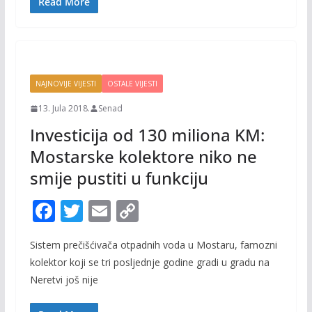
o
n
Read More
k
k
NAJNOVIJE VIJESTI
OSTALE VIJESTI
13. Jula 2018.
Senad
Investicija od 130 miliona KM:
Mostarske kolektore niko ne
smije pustiti u funkciju
F
T
E
C
ac
w
m
o
Sistem prečišćivača otpadnih voda u Mostaru, famozni
e
itt
ai
p
kolektor koji se tri posljednje godine gradi u gradu na
b
er
l
y
Neretvi još nije
o
Li