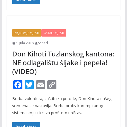
k
k
NAJNOVIJE VIJESTI
OSTALE VIJESTI
5. Jula 2018.
Senad
Don Kihoti Tuzlanskog kantona:
NE odlagalištu šljake i pepela!
(VIDEO)
F
T
E
C
ac
w
m
o
Borba volontera, zaštitnika prirode, Don Kihota našeg
e
itt
ai
p
vremena se nastavlja. Borba protiv korumpiranog
b
er
l
y
sistema koji u trci za profitom uništava
o
Li
Read More