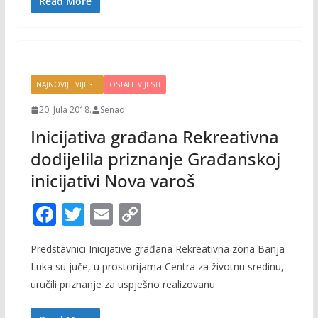
o
n
Read More
k
k
NAJNOVIJE VIJESTI
OSTALE VIJESTI
20. Jula 2018.
Senad
Inicijativa građana Rekreativna
dodijelila priznanje Građanskoj
inicijativi Nova varoš
F
T
E
C
ac
w
m
o
Predstavnici Inicijative građana Rekreativna zona Banja
e
itt
ai
p
Luka su juče, u prostorijama Centra za životnu sredinu,
b
er
l
y
uručili priznanje za uspješno realizovanu
o
Li