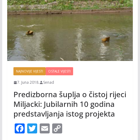
NAJNOVIJE VIJESTI
OSTALE VIJESTI
7. Juna 2018.
Senad
Predizborna šuplja o čistoj rijeci
Miljacki: Jubilarnih 10 godina
predstavljanja istog projekta
F
T
E
C
ac
w
m
o