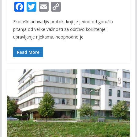
F
T
E
C
ac
w
m
o
Ekološki prihvatljiv protok, koji je jedno od gorućih
e
itt
ai
p
pitanja od velike važnosti za održivo korištenje i
b
er
l
y
upravljanje rijekama, neophodno je
o
Li
o
n
Read More
k
k