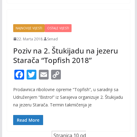
k
k
NAJNOVIJE VIJESTI
OSTALE VIJESTI
22. Marta 2018.
Senad
Poziv na 2. Štukijadu na jezeru
Starača “Topfish 2018”
F
T
E
C
ac
w
m
o
Prodavnica ribolovne opreme “Topfish”, u saradnji sa
e
itt
ai
p
Udruženjem “Bistro!” iz Sarajeva organizuje 2. Štukijadu
b
er
l
y
na jezeru Starača. Termin takmičenja je
o
Li
o
n
Read More
k
k
Stranica 10 od