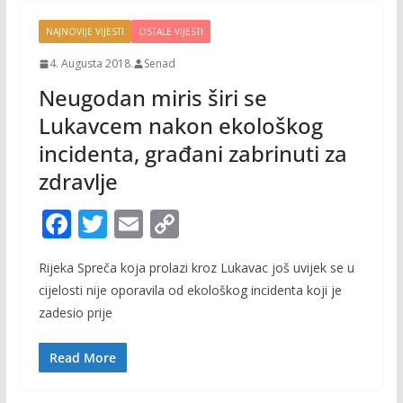
NAJNOVIJE VIJESTI
OSTALE VIJESTI
4. Augusta 2018.
Senad
Neugodan miris širi se
Lukavcem nakon ekološkog
incidenta, građani zabrinuti za
zdravlje
F
T
E
C
ac
w
m
o
Rijeka Spreča koja prolazi kroz Lukavac još uvijek se u
e
itt
ai
p
cijelosti nije oporavila od ekološkog incidenta koji je
b
er
l
y
zadesio prije
o
Li
o
n
Read More
k
k