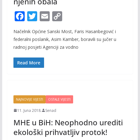
njenih obala
F
T
E
C
ac
w
m
o
Načelnik Općine Sanski Most, Faris Hasanbegović i
e
itt
ai
p
federalni poslanik, Asim Kamber, boravili su jučer u
b
er
l
y
radnoj posjeti Agenciji za vodno
o
Li
o
n
Read More
k
k
NAJNOVIJE VIJESTI
OSTALE VIJESTI
11. Juna 2018.
Senad
MHE u BiH: Neophodno urediti
ekološki prihvatljiv protok!