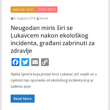
NAJNOVIJE VIJESTI
OSTALE VIJESTI
4. Augusta 2018.
Senad
Neugodan miris širi se
Lukavcem nakon ekološkog
incidenta, građani zabrinuti za
zdravlje
F
T
E
C
ac
w
m
o
Rijeka Spreča koja prolazi kroz Lukavac još uvijek se u
e
itt
ai
p
cijelosti nije oporavila od ekološkog incidenta koji je
b
er
l
y
zadesio prije
o
Li
o
n
Read More
k
k