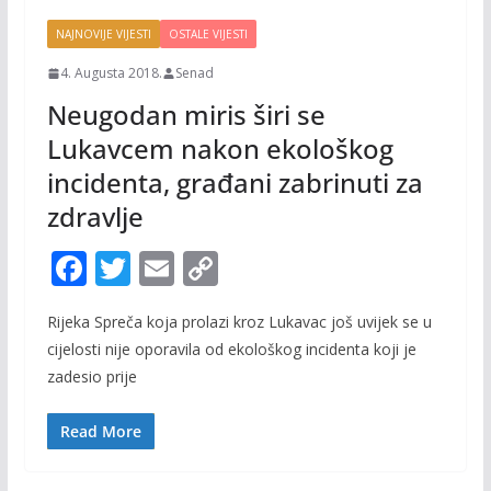
NAJNOVIJE VIJESTI
OSTALE VIJESTI
4. Augusta 2018.
Senad
Neugodan miris širi se
Lukavcem nakon ekološkog
incidenta, građani zabrinuti za
zdravlje
F
T
E
C
ac
w
m
o
Rijeka Spreča koja prolazi kroz Lukavac još uvijek se u
e
itt
ai
p
cijelosti nije oporavila od ekološkog incidenta koji je
b
er
l
y
zadesio prije
o
Li
o
n
Read More
k
k