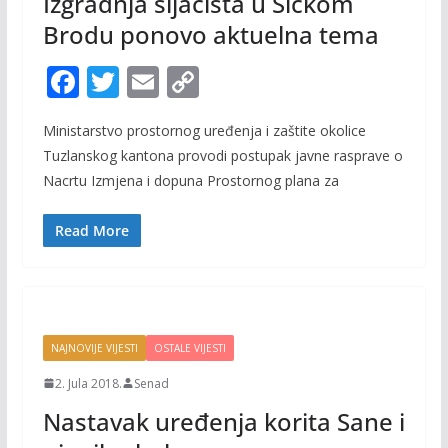
Izgradnja šljačišta u Šićkom
Brodu ponovo aktuelna tema
F
T
E
C
ac
w
m
o
Ministarstvo prostornog uređenja i zaštite okolice
e
itt
ai
p
Tuzlanskog kantona provodi postupak javne rasprave o
b
er
l
y
Nacrtu Izmjena i dopuna Prostornog plana za
o
Li
o
n
Read More
k
k
NAJNOVIJE VIJESTI
OSTALE VIJESTI
2. Jula 2018.
Senad
Nastavak uređenja korita Sane i