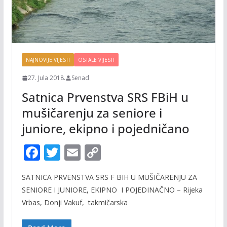
NAJNOVIJE VIJESTI
OSTALE VIJESTI
27. Jula 2018.
Senad
Satnica Prvenstva SRS FBiH u
mušičarenju za seniore i
juniore, ekipno i pojedničano
F
T
E
C
ac
w
m
o
SATNICA PRVENSTVA SRS F BIH U MUŠIČARENJU ZA
e
itt
ai
p
SENIORE I JUNIORE, EKIPNO I POJEDINAČNO – Rijeka
b
er
l
y
Vrbas, Donji Vakuf, takmičarska
o
Li