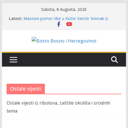
Skip
Subota, 8 Augusta, 2026
to
Latest:
Masovni pomor ribe u Kotor Varoši: Snimak iz
content
Vrbanje prikazuje stanje na terenu
Satnica 7. i 8. kola Premijer lige BiH u mušičarenju
Poziv za učešće u Premijer ligi SRS BiH u disciplini
‘Lov šarana i amura’
Obavještenje takmičarima za učešće u Premijer ligi
BiH za osobe sa invaliditetom
Održan 15. Memorijalni kup ‘Rafael Grgić – Rafko’:
Vogošćani osvojili prelazni pehar u trajno vlasništvo
Ostale vijesti
Ostale vijesti iz ribolova, zaštite okoliša i srodnih
tema